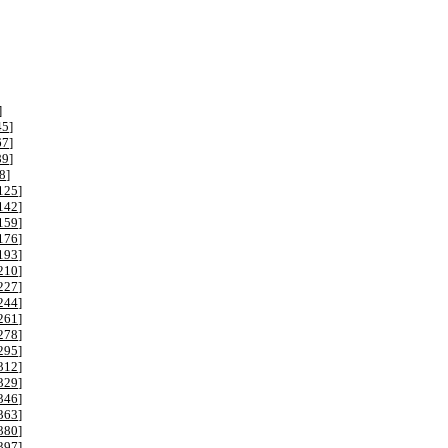
]
45
]
67
]
89
]
8
]
125
]
142
]
159
]
176
]
193
]
210
]
227
]
244
]
261
]
278
]
295
]
312
]
329
]
346
]
363
]
380
]
397
]