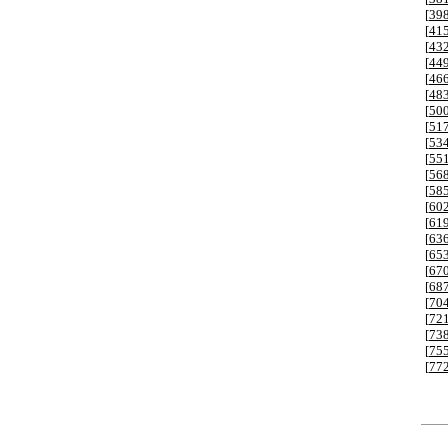
[
39
[
41
[
43
[
44
[
46
[
48
[
50
[
51
[
53
[
55
[
56
[
58
[
60
[
61
[
63
[
65
[
67
[
68
[
70
[
72
[
73
[
75
[
77