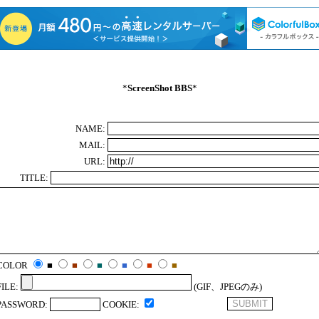
*
ScreenShot BBS
*
NAME:
MAIL:
URL:
TITLE:
COLOR
■
■
■
■
■
■
FILE:
(GIF、JPEGのみ)
PASSWORD:
COOKIE: