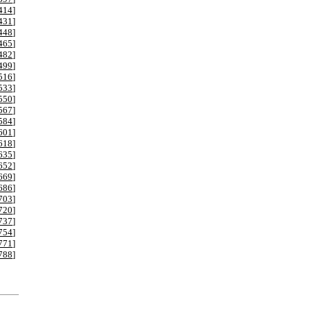
414
]
431
]
448
]
465
]
482
]
499
]
516
]
533
]
550
]
567
]
584
]
601
]
618
]
635
]
652
]
669
]
686
]
703
]
720
]
737
]
754
]
771
]
788
]