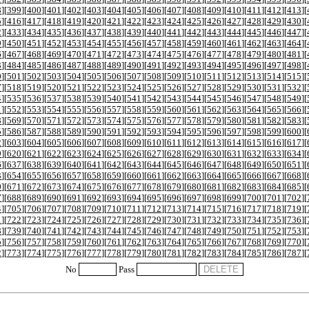
8
][
399
][
400
][
401
][
402
][
403
][
404
][
405
][
406
][
407
][
408
][
409
][
410
][
411
][
412
][
413
][
5
][
416
][
417
][
418
][
419
][
420
][
421
][
422
][
423
][
424
][
425
][
426
][
427
][
428
][
429
][
430
][
2
][
433
][
434
][
435
][
436
][
437
][
438
][
439
][
440
][
441
][
442
][
443
][
444
][
445
][
446
][
447
][
9
][
450
][
451
][
452
][
453
][
454
][
455
][
456
][
457
][
458
][
459
][
460
][
461
][
462
][
463
][
464
][
6
][
467
][
468
][
469
][
470
][
471
][
472
][
473
][
474
][
475
][
476
][
477
][
478
][
479
][
480
][
481
][
3
][
484
][
485
][
486
][
487
][
488
][
489
][
490
][
491
][
492
][
493
][
494
][
495
][
496
][
497
][
498
][
0
][
501
][
502
][
503
][
504
][
505
][
506
][
507
][
508
][
509
][
510
][
511
][
512
][
513
][
514
][
515
][
7
][
518
][
519
][
520
][
521
][
522
][
523
][
524
][
525
][
526
][
527
][
528
][
529
][
530
][
531
][
532
][
4
][
535
][
536
][
537
][
538
][
539
][
540
][
541
][
542
][
543
][
544
][
545
][
546
][
547
][
548
][
549
][
1
][
552
][
553
][
554
][
555
][
556
][
557
][
558
][
559
][
560
][
561
][
562
][
563
][
564
][
565
][
566
][
8
][
569
][
570
][
571
][
572
][
573
][
574
][
575
][
576
][
577
][
578
][
579
][
580
][
581
][
582
][
583
][
5
][
586
][
587
][
588
][
589
][
590
][
591
][
592
][
593
][
594
][
595
][
596
][
597
][
598
][
599
][
600
][
2
][
603
][
604
][
605
][
606
][
607
][
608
][
609
][
610
][
611
][
612
][
613
][
614
][
615
][
616
][
617
][
9
][
620
][
621
][
622
][
623
][
624
][
625
][
626
][
627
][
628
][
629
][
630
][
631
][
632
][
633
][
634
][
6
][
637
][
638
][
639
][
640
][
641
][
642
][
643
][
644
][
645
][
646
][
647
][
648
][
649
][
650
][
651
][
3
][
654
][
655
][
656
][
657
][
658
][
659
][
660
][
661
][
662
][
663
][
664
][
665
][
666
][
667
][
668
][
0
][
671
][
672
][
673
][
674
][
675
][
676
][
677
][
678
][
679
][
680
][
681
][
682
][
683
][
684
][
685
][
7
][
688
][
689
][
690
][
691
][
692
][
693
][
694
][
695
][
696
][
697
][
698
][
699
][
700
][
701
][
702
][
4
][
705
][
706
][
707
][
708
][
709
][
710
][
711
][
712
][
713
][
714
][
715
][
716
][
717
][
718
][
719
][
1
][
722
][
723
][
724
][
725
][
726
][
727
][
728
][
729
][
730
][
731
][
732
][
733
][
734
][
735
][
736
][
8
][
739
][
740
][
741
][
742
][
743
][
744
][
745
][
746
][
747
][
748
][
749
][
750
][
751
][
752
][
753
][
5
][
756
][
757
][
758
][
759
][
760
][
761
][
762
][
763
][
764
][
765
][
766
][
767
][
768
][
769
][
770
][
2
][
773
][
774
][
775
][
776
][
777
][
778
][
779
][
780
][
781
][
782
][
783
][
784
][
785
][
786
][
787
][
No
Pass