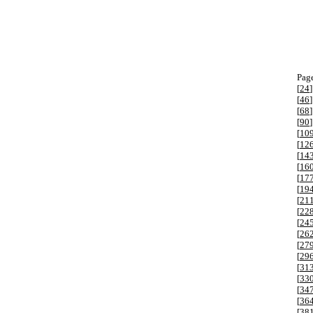
Page
[
24
]
[
46
]
[
68
]
[
90
]
[
10
[
12
[
14
[
16
[
17
[
19
[
21
[
22
[
24
[
26
[
27
[
29
[
31
[
33
[
34
[
36
[
38