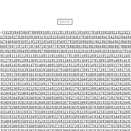
:[
1
][
2
][
3
][
4
][
5
][
6
][
7
][
8
][
9
][
10
][
11
][
12
][
13
][
14
][
15
][
16
][
17
][
18
][
19
][
20
][
21
][
22
][
23
[
25
][
26
][
27
][
28
][
29
][
30
][
31
][
32
][
33
][
34
][
35
][
36
][
37
][
38
][
39
][
40
][
41
][
42
][
43
][
44
][
[
47
][
48
][
49
][
50
][
51
][
52
][
53
][
54
][
55
][
56
][
57
][
58
][
59
][
60
][
61
][
62
][
63
][
64
][
65
][
66
][
[
69
][
70
][
71
][
72
][
73
][
74
][
75
][
76
][
77
][
78
][
79
][
80
][
81
][
82
][
83
][
84
][
85
][
86
][
87
][
88
][
[
91
][
92
][
93
][
94
][
95
][
96
][
97
][
98
][
99
][
100
][
101
][
102
][
103
][
104
][
105
][
106
][
107
][
10
9
][
110
][
111
][
112
][
113
][
114
][
115
][
116
][
117
][
118
][
119
][
120
][
121
][
122
][
123
][
124
][
6
][
127
][
128
][
129
][
130
][
131
][
132
][
133
][
134
][
135
][
136
][
137
][
138
][
139
][
140
][
141
][
3
][
144
][
145
][
146
][
147
][
148
][
149
][
150
][
151
][
152
][
153
][
154
][
155
][
156
][
157
][
158
][
0
][
161
][
162
][
163
][
164
][
165
][
166
][
167
][
168
][
169
][
170
][
171
][
172
][
173
][
174
][
175
][
7
][
178
][
179
][
180
][
181
][
182
][
183
][
184
][
185
][
186
][
187
][
188
][
189
][
190
][
191
][
192
][
4
][
195
][
196
][
197
][
198
][
199
][
200
][
201
][
202
][
203
][
204
][
205
][
206
][
207
][
208
][
209
][
1
][
212
][
213
][
214
][
215
][
216
][
217
][
218
][
219
][
220
][
221
][
222
][
223
][
224
][
225
][
226
][
8
][
229
][
230
][
231
][
232
][
233
][
234
][
235
][
236
][
237
][
238
][
239
][
240
][
241
][
242
][
243
][
5
][
246
][
247
][
248
][
249
][
250
][
251
][
252
][
253
][
254
][
255
][
256
][
257
][
258
][
259
][
260
][
2
][
263
][
264
][
265
][
266
][
267
][
268
][
269
][
270
][
271
][
272
][
273
][
274
][
275
][
276
][
277
][
9
][
280
][
281
][
282
][
283
][
284
][
285
][
286
][
287
][
288
][
289
][
290
][
291
][
292
][
293
][
294
][
6
][
297
][
298
][
299
][
300
][
301
][
302
][
303
][
304
][
305
][
306
][
307
][
308
][
309
][
310
][
311
][
3
][
314
][
315
][
316
][
317
][
318
][
319
][
320
][
321
][
322
][
323
][
324
][
325
][
326
][
327
][
328
][
0
][
331
][
332
][
333
][
334
][
335
][
336
][
337
][
338
][
339
][
340
][
341
][
342
][
343
][
344
][
345
][
7
][
348
][
349
][
350
][
351
][
352
][
353
][
354
][
355
][
356
][
357
][
358
][
359
][
360
][
361
][
362
][
4
][
365
][
366
][
367
][
368
][
369
][
370
][
371
][
372
][
373
][
374
][
375
][
376
][
377
][
378
][
379
][
1
][
382
][
383
][
384
][
385
][
386
][
387
][
388
][
389
][
390
][
391
][
392
][
393
][
394
][
395
][
396
][