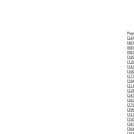
Page
[
24
]
[
46
]
[
68
]
[
90
]
[
10
[
12
[
14
[
16
[
17
[
19
[
21
[
22
[
24
[
26
[
27
[
29
[
31
[
33
[
34
[
36
[
38