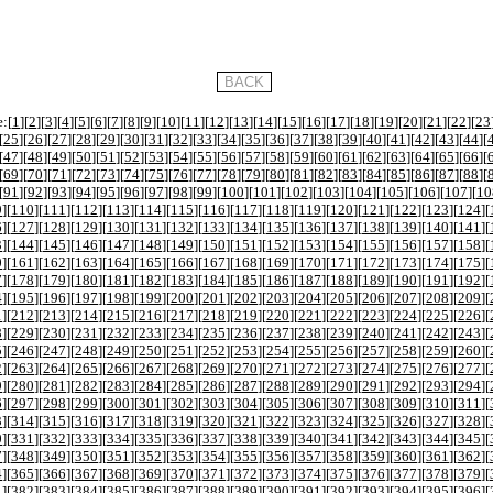
:[
1
][
2
][
3
][
4
][
5
][
6
][
7
][
8
][
9
][
10
][
11
][
12
][
13
][
14
][
15
][
16
][
17
][
18
][
19
][
20
][
21
][
22
][
23
[
25
][
26
][
27
][
28
][
29
][
30
][
31
][
32
][
33
][
34
][
35
][
36
][
37
][
38
][
39
][
40
][
41
][
42
][
43
][
44
][
[
47
][
48
][
49
][
50
][
51
][
52
][
53
][
54
][
55
][
56
][
57
][
58
][
59
][
60
][
61
][
62
][
63
][
64
][
65
][
66
][
[
69
][
70
][
71
][
72
][
73
][
74
][
75
][
76
][
77
][
78
][
79
][
80
][
81
][
82
][
83
][
84
][
85
][
86
][
87
][
88
][
[
91
][
92
][
93
][
94
][
95
][
96
][
97
][
98
][
99
][
100
][
101
][
102
][
103
][
104
][
105
][
106
][
107
][
10
9
][
110
][
111
][
112
][
113
][
114
][
115
][
116
][
117
][
118
][
119
][
120
][
121
][
122
][
123
][
124
][
6
][
127
][
128
][
129
][
130
][
131
][
132
][
133
][
134
][
135
][
136
][
137
][
138
][
139
][
140
][
141
][
3
][
144
][
145
][
146
][
147
][
148
][
149
][
150
][
151
][
152
][
153
][
154
][
155
][
156
][
157
][
158
][
0
][
161
][
162
][
163
][
164
][
165
][
166
][
167
][
168
][
169
][
170
][
171
][
172
][
173
][
174
][
175
][
7
][
178
][
179
][
180
][
181
][
182
][
183
][
184
][
185
][
186
][
187
][
188
][
189
][
190
][
191
][
192
][
4
][
195
][
196
][
197
][
198
][
199
][
200
][
201
][
202
][
203
][
204
][
205
][
206
][
207
][
208
][
209
][
1
][
212
][
213
][
214
][
215
][
216
][
217
][
218
][
219
][
220
][
221
][
222
][
223
][
224
][
225
][
226
][
8
][
229
][
230
][
231
][
232
][
233
][
234
][
235
][
236
][
237
][
238
][
239
][
240
][
241
][
242
][
243
][
5
][
246
][
247
][
248
][
249
][
250
][
251
][
252
][
253
][
254
][
255
][
256
][
257
][
258
][
259
][
260
][
2
][
263
][
264
][
265
][
266
][
267
][
268
][
269
][
270
][
271
][
272
][
273
][
274
][
275
][
276
][
277
][
9
][
280
][
281
][
282
][
283
][
284
][
285
][
286
][
287
][
288
][
289
][
290
][
291
][
292
][
293
][
294
][
6
][
297
][
298
][
299
][
300
][
301
][
302
][
303
][
304
][
305
][
306
][
307
][
308
][
309
][
310
][
311
][
3
][
314
][
315
][
316
][
317
][
318
][
319
][
320
][
321
][
322
][
323
][
324
][
325
][
326
][
327
][
328
][
0
][
331
][
332
][
333
][
334
][
335
][
336
][
337
][
338
][
339
][
340
][
341
][
342
][
343
][
344
][
345
][
7
][
348
][
349
][
350
][
351
][
352
][
353
][
354
][
355
][
356
][
357
][
358
][
359
][
360
][
361
][
362
][
4
][
365
][
366
][
367
][
368
][
369
][
370
][
371
][
372
][
373
][
374
][
375
][
376
][
377
][
378
][
379
][
1
][
382
][
383
][
384
][
385
][
386
][
387
][
388
][
389
][
390
][
391
][
392
][
393
][
394
][
395
][
396
][