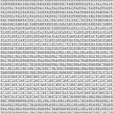
8
][
399
][
400
][
401
][
402
][
403
][
404
][
405
][
406
][
407
][
408
][
409
][
410
][
411
][
412
][
413
][
5
][
416
][
417
][
418
][
419
][
420
][
421
][
422
][
423
][
424
][
425
][
426
][
427
][
428
][
429
][
430
][
2
][
433
][
434
][
435
][
436
][
437
][
438
][
439
][
440
][
441
][
442
][
443
][
444
][
445
][
446
][
447
][
9
][
450
][
451
][
452
][
453
][
454
][
455
][
456
][
457
][
458
][
459
][
460
][
461
][
462
][
463
][
464
][
6
][
467
][
468
][
469
][
470
][
471
][
472
][
473
][
474
][
475
][
476
][
477
][
478
][
479
][
480
][
481
][
3
][
484
][
485
][
486
][
487
][
488
][
489
][
490
][
491
][
492
][
493
][
494
][
495
][
496
][
497
][
498
][
0
][
501
][
502
][
503
][
504
][
505
][
506
][
507
][
508
][
509
][
510
][
511
][
512
][
513
][
514
][
515
][
7
][
518
][
519
][
520
][
521
][
522
][
523
][
524
][
525
][
526
][
527
][
528
][
529
][
530
][
531
][
532
][
4
][
535
][
536
][
537
][
538
][
539
][
540
][
541
][
542
][
543
][
544
][
545
][
546
][
547
][
548
][
549
][
1
][
552
][
553
][
554
][
555
][
556
][
557
][
558
][
559
][
560
][
561
][
562
][
563
][
564
][
565
][
566
][
8
][
569
][
570
][
571
][
572
][
573
][
574
][
575
][
576
][
577
][
578
][
579
][
580
][
581
][
582
][
583
][
5
][
586
][
587
][
588
][
589
][
590
][
591
][
592
][
593
][
594
][
595
][
596
][
597
][
598
][
599
][
600
][
2
][
603
][
604
][
605
][
606
][
607
][
608
][
609
][
610
][
611
][
612
][
613
][
614
][
615
][
616
][
617
][
9
][
620
][
621
][
622
][
623
][
624
][
625
][
626
][
627
][
628
][
629
][
630
][
631
][
632
][
633
][
634
][
6
][
637
][
638
][
639
][
640
][
641
][
642
][
643
][
644
][
645
][
646
][
647
][
648
][
649
][
650
][
651
][
3
][
654
][
655
][
656
][
657
][
658
][
659
][
660
][
661
][
662
][
663
][
664
][
665
][
666
][
667
][
668
][
0
][
671
][
672
][
673
][
674
][
675
][
676
][
677
][
678
][
679
][
680
][
681
][
682
][
683
][
684
][
685
][
7
][
688
][
689
][
690
][
691
][
692
][
693
][
694
][
695
][
696
][
697
][
698
][
699
][
700
][
701
][
702
][
4
][
705
][
706
][
707
][
708
][
709
][
710
][
711
][
712
][
713
][
714
][
715
][
716
][
717
][
718
][
719
][
1
][
722
][
723
][
724
][
725
][
726
][
727
][
728
][
729
][
730
][
731
][
732
][
733
][
734
][
735
][
736
][
8
][
739
][
740
][
741
][
742
][
743
][
744
][
745
][
746
][
747
][
748
][
749
][
750
][
751
][
752
][
753
][
5
][
756
][
757
][
758
][
759
][
760
][
761
][
762
][
763
][
764
][
765
][
766
][
767
][
768
][
769
][
770
][
2
][
773
][
774
][
775
][
776
][
777
][
778
][
779
][
780
][
781
][
782
][
783
][
784
][
785
][
786
][
787
][
9
][
790
][
791
][
792
][
793
][
794
][
795
][
796
][
797
][
798
][
799
][
800
][
801
][
802
][
803
][
804
][
6
][
807
][
808
][
809
][
810
][
811
][
812
][
813
][
814
][
815
][
816
][
817
][
818
][
819
][
820
][
821
][
3
][
824
][
825
][
826
][
827
][
828
][
829
][
830
][
831
][
832
][
833
][
834
][
835
][
836
][
837
][
838
][
0
][
841
][
842
][
843
][
844
][
845
][
846
][
847
][
848
][
849
][
850
][
851
][
852
][
853
][
854
][
855
][
7
][
858
][
859
][
860
][
861
][
862
][
863
][
864
][
865
][
866
][
867
][
868
][
869
][
870
][
871
][
872
][