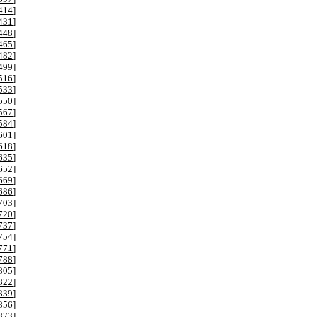
414
]
431
]
448
]
465
]
482
]
499
]
516
]
533
]
550
]
567
]
584
]
601
]
618
]
635
]
652
]
669
]
686
]
703
]
720
]
737
]
754
]
771
]
788
]
805
]
822
]
839
]
856
]
873
]