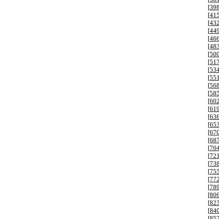
[
39
[
41
[
43
[
44
[
46
[
48
[
50
[
51
[
53
[
55
[
56
[
58
[
60
[
61
[
63
[
65
[
67
[
68
[
70
[
72
[
73
[
75
[
77
[
78
[
80
[
82
[
84
[
85