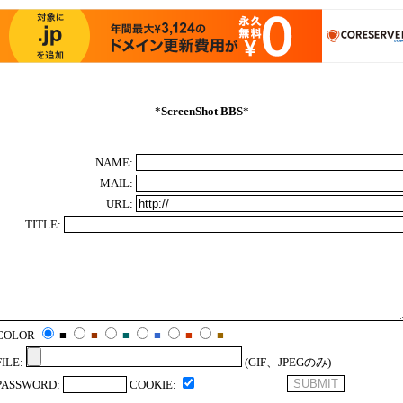
*
ScreenShot BBS
*
NAME:
MAIL:
URL:
TITLE:
COLOR
■
■
■
■
■
■
FILE:
(GIF、JPEGのみ)
PASSWORD:
COOKIE: