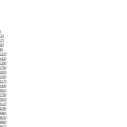
]
45
]
67
]
89
]
8
]
125
]
142
]
159
]
176
]
193
]
210
]
227
]
244
]
261
]
278
]
295
]
312
]
329
]
346
]
363
]
380
]
397
]