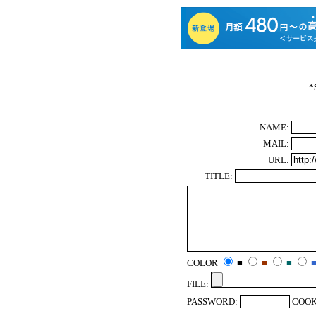
*
NAME:
MAIL:
URL:
TITLE:
COLOR
■
■
■
FILE:
PASSWORD:
COOK