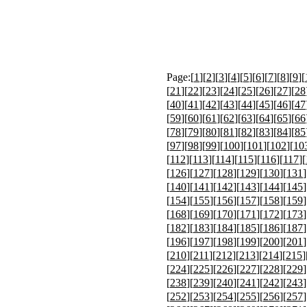
Page:[
1
][
2
][
3
][
4
][
5
][
6
][
7
][
8
][
9
][
[
21
][
22
][
23
][
24
][
25
][
26
][
27
][
28
[
40
][
41
][
42
][
43
][
44
][
45
][
46
][
47
[
59
][
60
][
61
][
62
][
63
][
64
][
65
][
66
[
78
][
79
][
80
][
81
][
82
][
83
][
84
][
85
[
97
][
98
][
99
][
100
][
101
][
102
][
10
[
112
][
113
][
114
][
115
][
116
][
117
][
[
126
][
127
][
128
][
129
][
130
][
131
]
[
140
][
141
][
142
][
143
][
144
][
145
]
[
154
][
155
][
156
][
157
][
158
][
159
]
[
168
][
169
][
170
][
171
][
172
][
173
]
[
182
][
183
][
184
][
185
][
186
][
187
]
[
196
][
197
][
198
][
199
][
200
][
201
]
[
210
][
211
][
212
][
213
][
214
][
215
]
[
224
][
225
][
226
][
227
][
228
][
229
]
[
238
][
239
][
240
][
241
][
242
][
243
]
[
252
][
253
][
254
][
255
][
256
][
257
]