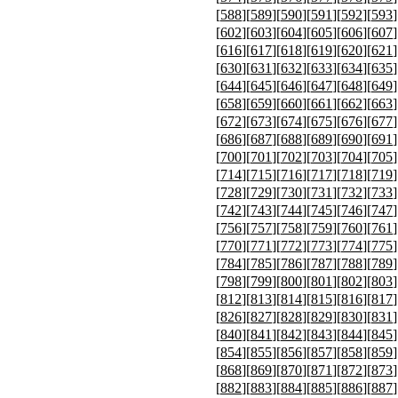
[
588
][
589
][
590
][
591
][
592
][
593
]
[
602
][
603
][
604
][
605
][
606
][
607
]
[
616
][
617
][
618
][
619
][
620
][
621
]
[
630
][
631
][
632
][
633
][
634
][
635
]
[
644
][
645
][
646
][
647
][
648
][
649
]
[
658
][
659
][
660
][
661
][
662
][
663
]
[
672
][
673
][
674
][
675
][
676
][
677
]
[
686
][
687
][
688
][
689
][
690
][
691
]
[
700
][
701
][
702
][
703
][
704
][
705
]
[
714
][
715
][
716
][
717
][
718
][
719
]
[
728
][
729
][
730
][
731
][
732
][
733
]
[
742
][
743
][
744
][
745
][
746
][
747
]
[
756
][
757
][
758
][
759
][
760
][
761
]
[
770
][
771
][
772
][
773
][
774
][
775
]
[
784
][
785
][
786
][
787
][
788
][
789
]
[
798
][
799
][
800
][
801
][
802
][
803
]
[
812
][
813
][
814
][
815
][
816
][
817
]
[
826
][
827
][
828
][
829
][
830
][
831
]
[
840
][
841
][
842
][
843
][
844
][
845
]
[
854
][
855
][
856
][
857
][
858
][
859
]
[
868
][
869
][
870
][
871
][
872
][
873
]
[
882
][
883
][
884
][
885
][
886
][
887
]