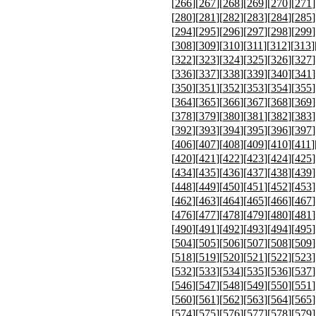
[
266
][
267
][
268
][
269
][
270
][
271
]
[
280
][
281
][
282
][
283
][
284
][
285
]
[
294
][
295
][
296
][
297
][
298
][
299
]
[
308
][
309
][
310
][
311
][
312
][
313
]
[
322
][
323
][
324
][
325
][
326
][
327
]
[
336
][
337
][
338
][
339
][
340
][
341
]
[
350
][
351
][
352
][
353
][
354
][
355
]
[
364
][
365
][
366
][
367
][
368
][
369
]
[
378
][
379
][
380
][
381
][
382
][
383
]
[
392
][
393
][
394
][
395
][
396
][
397
]
[
406
][
407
][
408
][
409
][
410
][
411
]
[
420
][
421
][
422
][
423
][
424
][
425
]
[
434
][
435
][
436
][
437
][
438
][
439
]
[
448
][
449
][
450
][
451
][
452
][
453
]
[
462
][
463
][
464
][
465
][
466
][
467
]
[
476
][
477
][
478
][
479
][
480
][
481
]
[
490
][
491
][
492
][
493
][
494
][
495
]
[
504
][
505
][
506
][
507
][
508
][
509
]
[
518
][
519
][
520
][
521
][
522
][
523
]
[
532
][
533
][
534
][
535
][
536
][
537
]
[
546
][
547
][
548
][
549
][
550
][
551
]
[
560
][
561
][
562
][
563
][
564
][
565
]
[
574
][
575
][
576
][
577
][
578
][
579
]