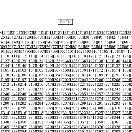
:[
1
][
2
][
3
][
4
][
5
][
6
][
7
][
8
][
9
][
10
][
11
][
12
][
13
][
14
][
15
][
16
][
17
][
18
][
19
][
20
][
21
][
22
][
23
[
25
][
26
][
27
][
28
][
29
][
30
][
31
][
32
][
33
][
34
][
35
][
36
][
37
][
38
][
39
][
40
][
41
][
42
][
43
][
44
][
[
47
][
48
][
49
][
50
][
51
][
52
][
53
][
54
][
55
][
56
][
57
][
58
][
59
][
60
][
61
][
62
][
63
][
64
][
65
][
66
][
[
69
][
70
][
71
][
72
][
73
][
74
][
75
][
76
][
77
][
78
][
79
][
80
][
81
][
82
][
83
][
84
][
85
][
86
][
87
][
88
][
[
91
][
92
][
93
][
94
][
95
][
96
][
97
][
98
][
99
][
100
][
101
][
102
][
103
][
104
][
105
][
106
][
107
][
10
9
][
110
][
111
][
112
][
113
][
114
][
115
][
116
][
117
][
118
][
119
][
120
][
121
][
122
][
123
][
124
][
6
][
127
][
128
][
129
][
130
][
131
][
132
][
133
][
134
][
135
][
136
][
137
][
138
][
139
][
140
][
141
][
3
][
144
][
145
][
146
][
147
][
148
][
149
][
150
][
151
][
152
][
153
][
154
][
155
][
156
][
157
][
158
][
0
][
161
][
162
][
163
][
164
][
165
][
166
][
167
][
168
][
169
][
170
][
171
][
172
][
173
][
174
][
175
][
7
][
178
][
179
][
180
][
181
][
182
][
183
][
184
][
185
][
186
][
187
][
188
][
189
][
190
][
191
][
192
][
4
][
195
][
196
][
197
][
198
][
199
][
200
][
201
][
202
][
203
][
204
][
205
][
206
][
207
][
208
][
209
][
1
][
212
][
213
][
214
][
215
][
216
][
217
][
218
][
219
][
220
][
221
][
222
][
223
][
224
][
225
][
226
][
8
][
229
][
230
][
231
][
232
][
233
][
234
][
235
][
236
][
237
][
238
][
239
][
240
][
241
][
242
][
243
][
5
][
246
][
247
][
248
][
249
][
250
][
251
][
252
][
253
][
254
][
255
][
256
][
257
][
258
][
259
][
260
][
2
][
263
][
264
][
265
][
266
][
267
][
268
][
269
][
270
][
271
][
272
][
273
][
274
][
275
][
276
][
277
][
9
][
280
][
281
][
282
][
283
][
284
][
285
][
286
][
287
][
288
][
289
][
290
][
291
][
292
][
293
][
294
][
6
][
297
][
298
][
299
][
300
][
301
][
302
][
303
][
304
][
305
][
306
][
307
][
308
][
309
][
310
][
311
][
3
][
314
][
315
][
316
][
317
][
318
][
319
][
320
][
321
][
322
][
323
][
324
][
325
][
326
][
327
][
328
][
0
][
331
][
332
][
333
][
334
][
335
][
336
][
337
][
338
][
339
][
340
][
341
][
342
][
343
][
344
][
345
][
7
][
348
][
349
][
350
][
351
][
352
][
353
][
354
][
355
][
356
][
357
][
358
][
359
][
360
][
361
][
362
][
4
][
365
][
366
][
367
][
368
][
369
][
370
][
371
][
372
][
373
][
374
][
375
][
376
][
377
][
378
][
379
][
1
][
382
][
383
][
384
][
385
][
386
][
387
][
388
][
389
][
390
][
391
][
392
][
393
][
394
][
395
][
396
][