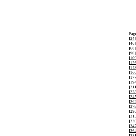
Page
[
24
]
[
46
]
[
68
]
[
90
]
[
10
[
12
[
14
[
16
[
17
[
19
[
21
[
22
[
24
[
26
[
27
[
29
[
31
[
33
[
34
[
36
[
38