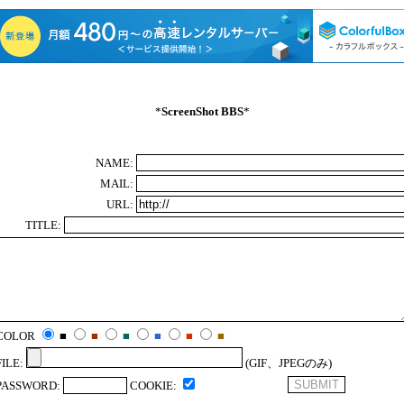
*
ScreenShot BBS
*
NAME:
MAIL:
URL:
TITLE:
COLOR
■
■
■
■
■
■
FILE:
(GIF、JPEGのみ)
PASSWORD:
COOKIE: