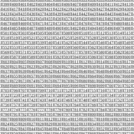
8
][
399
][
400
][
401
][
402
][
403
][
404
][
405
][
406
][
407
][
408
][
409
][
410
][
411
][
412
][
413
][
5
][
416
][
417
][
418
][
419
][
420
][
421
][
422
][
423
][
424
][
425
][
426
][
427
][
428
][
429
][
430
][
2
][
433
][
434
][
435
][
436
][
437
][
438
][
439
][
440
][
441
][
442
][
443
][
444
][
445
][
446
][
447
][
9
][
450
][
451
][
452
][
453
][
454
][
455
][
456
][
457
][
458
][
459
][
460
][
461
][
462
][
463
][
464
][
6
][
467
][
468
][
469
][
470
][
471
][
472
][
473
][
474
][
475
][
476
][
477
][
478
][
479
][
480
][
481
][
3
][
484
][
485
][
486
][
487
][
488
][
489
][
490
][
491
][
492
][
493
][
494
][
495
][
496
][
497
][
498
][
0
][
501
][
502
][
503
][
504
][
505
][
506
][
507
][
508
][
509
][
510
][
511
][
512
][
513
][
514
][
515
][
7
][
518
][
519
][
520
][
521
][
522
][
523
][
524
][
525
][
526
][
527
][
528
][
529
][
530
][
531
][
532
][
4
][
535
][
536
][
537
][
538
][
539
][
540
][
541
][
542
][
543
][
544
][
545
][
546
][
547
][
548
][
549
][
1
][
552
][
553
][
554
][
555
][
556
][
557
][
558
][
559
][
560
][
561
][
562
][
563
][
564
][
565
][
566
][
8
][
569
][
570
][
571
][
572
][
573
][
574
][
575
][
576
][
577
][
578
][
579
][
580
][
581
][
582
][
583
][
5
][
586
][
587
][
588
][
589
][
590
][
591
][
592
][
593
][
594
][
595
][
596
][
597
][
598
][
599
][
600
][
2
][
603
][
604
][
605
][
606
][
607
][
608
][
609
][
610
][
611
][
612
][
613
][
614
][
615
][
616
][
617
][
9
][
620
][
621
][
622
][
623
][
624
][
625
][
626
][
627
][
628
][
629
][
630
][
631
][
632
][
633
][
634
][
6
][
637
][
638
][
639
][
640
][
641
][
642
][
643
][
644
][
645
][
646
][
647
][
648
][
649
][
650
][
651
][
3
][
654
][
655
][
656
][
657
][
658
][
659
][
660
][
661
][
662
][
663
][
664
][
665
][
666
][
667
][
668
][
0
][
671
][
672
][
673
][
674
][
675
][
676
][
677
][
678
][
679
][
680
][
681
][
682
][
683
][
684
][
685
][
7
][
688
][
689
][
690
][
691
][
692
][
693
][
694
][
695
][
696
][
697
][
698
][
699
][
700
][
701
][
702
][
4
][
705
][
706
][
707
][
708
][
709
][
710
][
711
][
712
][
713
][
714
][
715
][
716
][
717
][
718
][
719
][
1
][
722
][
723
][
724
][
725
][
726
][
727
][
728
][
729
][
730
][
731
][
732
][
733
][
734
][
735
][
736
][
8
][
739
][
740
][
741
][
742
][
743
][
744
][
745
][
746
][
747
][
748
][
749
][
750
][
751
][
752
][
753
][
5
][
756
][
757
][
758
][
759
][
760
][
761
][
762
][
763
][
764
][
765
][
766
][
767
][
768
][
769
][
770
][
2
][
773
][
774
][
775
][
776
][
777
][
778
][
779
][
780
][
781
][
782
][
783
][
784
][
785
][
786
][
787
][
9
][
790
][
791
][
792
][
793
][
794
][
795
][
796
][
797
][
798
][
799
][
800
][
801
][
802
][
803
][
804
][
6
][
807
][
808
][
809
][
810
][
811
][
812
][
813
][
814
][
815
][
816
][
817
][
818
][
819
][
820
][
821
][
3
][
824
][
825
][
826
][
827
][
828
][
829
][
830
][
831
][
832
][
833
][
834
][
835
][
836
][
837
][
838
][
0
][
841
][
842
][
843
][
844
][
845
][
846
][
847
][
848
][
849
][
850
][
851
][
852
][
853
][
854
][
855
][
7
][
858
][
859
][
860
][
861
][
862
][
863
][
864
][
865
][
866
][
867
][
868
][
869
][
870
][
871
][
872
][