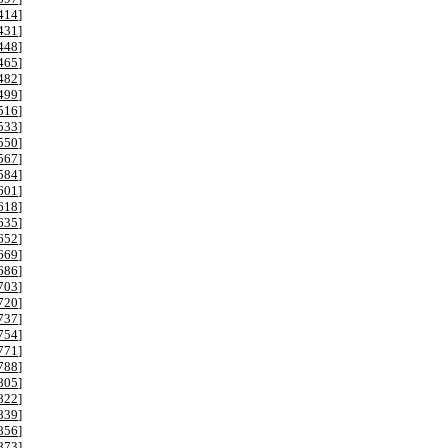
414
]
431
]
448
]
465
]
482
]
499
]
516
]
533
]
550
]
567
]
584
]
601
]
618
]
635
]
652
]
669
]
686
]
703
]
720
]
737
]
754
]
771
]
788
]
805
]
822
]
839
]
856
]
873
]