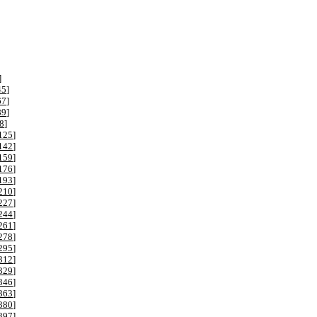
]
45
]
67
]
89
]
8
]
125
]
142
]
159
]
176
]
193
]
210
]
227
]
244
]
261
]
278
]
295
]
312
]
329
]
346
]
363
]
380
]
397
]