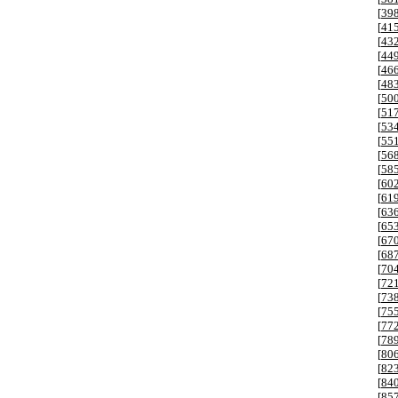
[
39
[
41
[
43
[
44
[
46
[
48
[
50
[
51
[
53
[
55
[
56
[
58
[
60
[
61
[
63
[
65
[
67
[
68
[
70
[
72
[
73
[
75
[
77
[
78
[
80
[
82
[
84
[
85