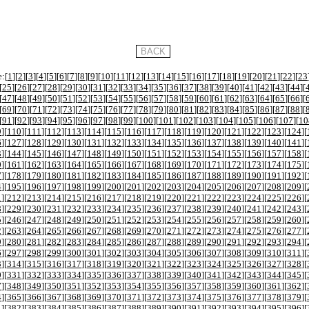
:[
1
][
2
][
3
][
4
][
5
][
6
][
7
][
8
][
9
][
10
][
11
][
12
][
13
][
14
][
15
][
16
][
17
][
18
][
19
][
20
][
21
][
22
][
23
[
25
][
26
][
27
][
28
][
29
][
30
][
31
][
32
][
33
][
34
][
35
][
36
][
37
][
38
][
39
][
40
][
41
][
42
][
43
][
44
][
[
47
][
48
][
49
][
50
][
51
][
52
][
53
][
54
][
55
][
56
][
57
][
58
][
59
][
60
][
61
][
62
][
63
][
64
][
65
][
66
][
[
69
][
70
][
71
][
72
][
73
][
74
][
75
][
76
][
77
][
78
][
79
][
80
][
81
][
82
][
83
][
84
][
85
][
86
][
87
][
88
][
[
91
][
92
][
93
][
94
][
95
][
96
][
97
][
98
][
99
][
100
][
101
][
102
][
103
][
104
][
105
][
106
][
107
][
10
9
][
110
][
111
][
112
][
113
][
114
][
115
][
116
][
117
][
118
][
119
][
120
][
121
][
122
][
123
][
124
][
6
][
127
][
128
][
129
][
130
][
131
][
132
][
133
][
134
][
135
][
136
][
137
][
138
][
139
][
140
][
141
][
3
][
144
][
145
][
146
][
147
][
148
][
149
][
150
][
151
][
152
][
153
][
154
][
155
][
156
][
157
][
158
][
0
][
161
][
162
][
163
][
164
][
165
][
166
][
167
][
168
][
169
][
170
][
171
][
172
][
173
][
174
][
175
][
7
][
178
][
179
][
180
][
181
][
182
][
183
][
184
][
185
][
186
][
187
][
188
][
189
][
190
][
191
][
192
][
4
][
195
][
196
][
197
][
198
][
199
][
200
][
201
][
202
][
203
][
204
][
205
][
206
][
207
][
208
][
209
][
1
][
212
][
213
][
214
][
215
][
216
][
217
][
218
][
219
][
220
][
221
][
222
][
223
][
224
][
225
][
226
][
8
][
229
][
230
][
231
][
232
][
233
][
234
][
235
][
236
][
237
][
238
][
239
][
240
][
241
][
242
][
243
][
5
][
246
][
247
][
248
][
249
][
250
][
251
][
252
][
253
][
254
][
255
][
256
][
257
][
258
][
259
][
260
][
2
][
263
][
264
][
265
][
266
][
267
][
268
][
269
][
270
][
271
][
272
][
273
][
274
][
275
][
276
][
277
][
9
][
280
][
281
][
282
][
283
][
284
][
285
][
286
][
287
][
288
][
289
][
290
][
291
][
292
][
293
][
294
][
6
][
297
][
298
][
299
][
300
][
301
][
302
][
303
][
304
][
305
][
306
][
307
][
308
][
309
][
310
][
311
][
3
][
314
][
315
][
316
][
317
][
318
][
319
][
320
][
321
][
322
][
323
][
324
][
325
][
326
][
327
][
328
][
0
][
331
][
332
][
333
][
334
][
335
][
336
][
337
][
338
][
339
][
340
][
341
][
342
][
343
][
344
][
345
][
7
][
348
][
349
][
350
][
351
][
352
][
353
][
354
][
355
][
356
][
357
][
358
][
359
][
360
][
361
][
362
][
4
][
365
][
366
][
367
][
368
][
369
][
370
][
371
][
372
][
373
][
374
][
375
][
376
][
377
][
378
][
379
][
1
][
382
][
383
][
384
][
385
][
386
][
387
][
388
][
389
][
390
][
391
][
392
][
393
][
394
][
395
][
396
][