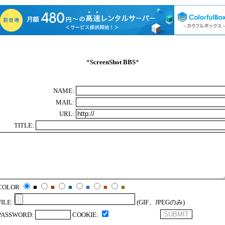
*
ScreenShot BBS
*
NAME:
MAIL:
URL:
TITLE:
COLOR
■
■
■
■
■
■
FILE:
(GIF、JPEGのみ)
PASSWORD:
COOKIE: