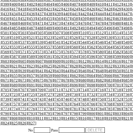
8
][
399
][
400
][
401
][
402
][
403
][
404
][
405
][
406
][
407
][
408
][
409
][
410
][
411
][
412
][
413
][
5
][
416
][
417
][
418
][
419
][
420
][
421
][
422
][
423
][
424
][
425
][
426
][
427
][
428
][
429
][
430
][
2
][
433
][
434
][
435
][
436
][
437
][
438
][
439
][
440
][
441
][
442
][
443
][
444
][
445
][
446
][
447
][
9
][
450
][
451
][
452
][
453
][
454
][
455
][
456
][
457
][
458
][
459
][
460
][
461
][
462
][
463
][
464
][
6
][
467
][
468
][
469
][
470
][
471
][
472
][
473
][
474
][
475
][
476
][
477
][
478
][
479
][
480
][
481
][
3
][
484
][
485
][
486
][
487
][
488
][
489
][
490
][
491
][
492
][
493
][
494
][
495
][
496
][
497
][
498
][
0
][
501
][
502
][
503
][
504
][
505
][
506
][
507
][
508
][
509
][
510
][
511
][
512
][
513
][
514
][
515
][
7
][
518
][
519
][
520
][
521
][
522
][
523
][
524
][
525
][
526
][
527
][
528
][
529
][
530
][
531
][
532
][
4
][
535
][
536
][
537
][
538
][
539
][
540
][
541
][
542
][
543
][
544
][
545
][
546
][
547
][
548
][
549
][
1
][
552
][
553
][
554
][
555
][
556
][
557
][
558
][
559
][
560
][
561
][
562
][
563
][
564
][
565
][
566
][
8
][
569
][
570
][
571
][
572
][
573
][
574
][
575
][
576
][
577
][
578
][
579
][
580
][
581
][
582
][
583
][
5
][
586
][
587
][
588
][
589
][
590
][
591
][
592
][
593
][
594
][
595
][
596
][
597
][
598
][
599
][
600
][
2
][
603
][
604
][
605
][
606
][
607
][
608
][
609
][
610
][
611
][
612
][
613
][
614
][
615
][
616
][
617
][
9
][
620
][
621
][
622
][
623
][
624
][
625
][
626
][
627
][
628
][
629
][
630
][
631
][
632
][
633
][
634
][
6
][
637
][
638
][
639
][
640
][
641
][
642
][
643
][
644
][
645
][
646
][
647
][
648
][
649
][
650
][
651
][
3
][
654
][
655
][
656
][
657
][
658
][
659
][
660
][
661
][
662
][
663
][
664
][
665
][
666
][
667
][
668
][
0
][
671
][
672
][
673
][
674
][
675
][
676
][
677
][
678
][
679
][
680
][
681
][
682
][
683
][
684
][
685
][
7
][
688
][
689
][
690
][
691
][
692
][
693
][
694
][
695
][
696
][
697
][
698
][
699
][
700
][
701
][
702
][
4
][
705
][
706
][
707
][
708
][
709
][
710
][
711
][
712
][
713
][
714
][
715
][
716
][
717
][
718
][
719
][
1
][
722
][
723
][
724
][
725
][
726
][
727
][
728
][
729
][
730
][
731
][
732
][
733
][
734
][
735
][
736
][
8
][
739
][
740
][
741
][
742
][
743
][
744
][
745
][
746
][
747
][
748
][
749
][
750
][
751
][
752
][
753
][
5
][
756
][
757
][
758
][
759
][
760
][
761
][
762
][
763
][
764
][
765
][
766
][
767
][
768
][
769
][
770
][
2
][
773
][
774
][
775
][
776
][
777
][
778
][
779
][
780
][
781
][
782
][
783
][
784
][
785
][
786
][
787
][
9
][
790
][
791
][
792
][
793
][
794
][
795
][
796
][
797
][
798
][
799
][
800
][
801
][
802
][
803
][
804
][
6
][
807
][
808
][
809
][
810
][
811
][
812
][
813
][
814
][
815
][
816
][
817
][
818
][
819
][
820
][
821
][
3
][
824
][
825
][
826
][
827
]
No
Pass