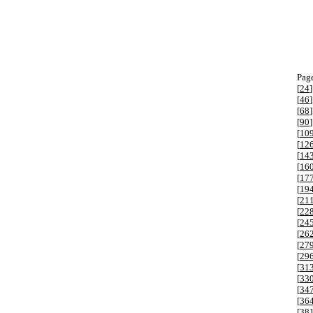
Page
[
24
]
[
46
]
[
68
]
[
90
]
[
10
[
12
[
14
[
16
[
17
[
19
[
21
[
22
[
24
[
26
[
27
[
29
[
31
[
33
[
34
[
36
[
38