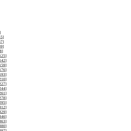
]
45
]
67
]
89
]
8
]
125
]
142
]
159
]
176
]
193
]
210
]
227
]
244
]
261
]
278
]
295
]
312
]
329
]
346
]
363
]
380
]
397
]