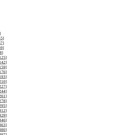
]
45
]
67
]
89
]
8
]
125
]
142
]
159
]
176
]
193
]
210
]
227
]
244
]
261
]
278
]
295
]
312
]
329
]
346
]
363
]
380
]
397
]