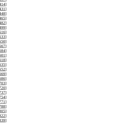
414
]
431
]
448
]
465
]
482
]
499
]
516
]
533
]
550
]
567
]
584
]
601
]
618
]
635
]
652
]
669
]
686
]
703
]
720
]
737
]
754
]
771
]
788
]
805
]
822
]
839
]