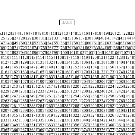
:[
1
][
2
][
3
][
4
][
5
][
6
][
7
][
8
][
9
][
10
][
11
][
12
][
13
][
14
][
15
][
16
][
17
][
18
][
19
][
20
][
21
][
22
][
23
[
25
][
26
][
27
][
28
][
29
][
30
][
31
][
32
][
33
][
34
][
35
][
36
][
37
][
38
][
39
][
40
][
41
][
42
][
43
][
44
][
[
47
][
48
][
49
][
50
][
51
][
52
][
53
][
54
][
55
][
56
][
57
][
58
][
59
][
60
][
61
][
62
][
63
][
64
][
65
][
66
][
[
69
][
70
][
71
][
72
][
73
][
74
][
75
][
76
][
77
][
78
][
79
][
80
][
81
][
82
][
83
][
84
][
85
][
86
][
87
][
88
][
[
91
][
92
][
93
][
94
][
95
][
96
][
97
][
98
][
99
][
100
][
101
][
102
][
103
][
104
][
105
][
106
][
107
][
10
9
][
110
][
111
][
112
][
113
][
114
][
115
][
116
][
117
][
118
][
119
][
120
][
121
][
122
][
123
][
124
][
6
][
127
][
128
][
129
][
130
][
131
][
132
][
133
][
134
][
135
][
136
][
137
][
138
][
139
][
140
][
141
][
3
][
144
][
145
][
146
][
147
][
148
][
149
][
150
][
151
][
152
][
153
][
154
][
155
][
156
][
157
][
158
][
0
][
161
][
162
][
163
][
164
][
165
][
166
][
167
][
168
][
169
][
170
][
171
][
172
][
173
][
174
][
175
][
7
][
178
][
179
][
180
][
181
][
182
][
183
][
184
][
185
][
186
][
187
][
188
][
189
][
190
][
191
][
192
][
4
][
195
][
196
][
197
][
198
][
199
][
200
][
201
][
202
][
203
][
204
][
205
][
206
][
207
][
208
][
209
][
1
][
212
][
213
][
214
][
215
][
216
][
217
][
218
][
219
][
220
][
221
][
222
][
223
][
224
][
225
][
226
][
8
][
229
][
230
][
231
][
232
][
233
][
234
][
235
][
236
][
237
][
238
][
239
][
240
][
241
][
242
][
243
][
5
][
246
][
247
][
248
][
249
][
250
][
251
][
252
][
253
][
254
][
255
][
256
][
257
][
258
][
259
][
260
][
2
][
263
][
264
][
265
][
266
][
267
][
268
][
269
][
270
][
271
][
272
][
273
][
274
][
275
][
276
][
277
][
9
][
280
][
281
][
282
][
283
][
284
][
285
][
286
][
287
][
288
][
289
][
290
][
291
][
292
][
293
][
294
][
6
][
297
][
298
][
299
][
300
][
301
][
302
][
303
][
304
][
305
][
306
][
307
][
308
][
309
][
310
][
311
][
3
][
314
][
315
][
316
][
317
][
318
][
319
][
320
][
321
][
322
][
323
][
324
][
325
][
326
][
327
][
328
][
0
][
331
][
332
][
333
][
334
][
335
][
336
][
337
][
338
][
339
][
340
][
341
][
342
][
343
][
344
][
345
][
7
][
348
][
349
][
350
][
351
][
352
][
353
][
354
][
355
][
356
][
357
][
358
][
359
][
360
][
361
][
362
][
4
][
365
][
366
][
367
][
368
][
369
][
370
][
371
][
372
][
373
][
374
][
375
][
376
][
377
][
378
][
379
][
1
][
382
][
383
][
384
][
385
][
386
][
387
][
388
][
389
][
390
][
391
][
392
][
393
][
394
][
395
][
396
][