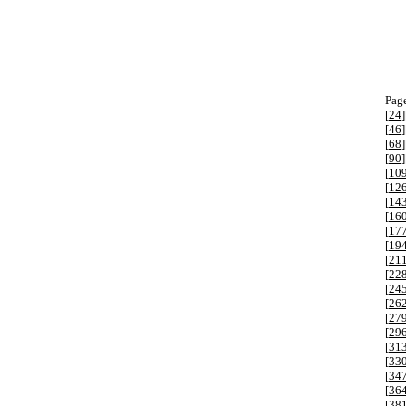
Page
[
24
]
[
46
]
[
68
]
[
90
]
[
10
[
12
[
14
[
16
[
17
[
19
[
21
[
22
[
24
[
26
[
27
[
29
[
31
[
33
[
34
[
36
[
38