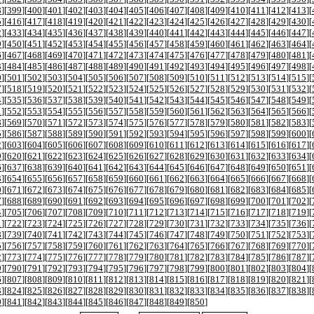
8
][
399
][
400
][
401
][
402
][
403
][
404
][
405
][
406
][
407
][
408
][
409
][
410
][
411
][
412
][
413
][
5
][
416
][
417
][
418
][
419
][
420
][
421
][
422
][
423
][
424
][
425
][
426
][
427
][
428
][
429
][
430
][
2
][
433
][
434
][
435
][
436
][
437
][
438
][
439
][
440
][
441
][
442
][
443
][
444
][
445
][
446
][
447
][
9
][
450
][
451
][
452
][
453
][
454
][
455
][
456
][
457
][
458
][
459
][
460
][
461
][
462
][
463
][
464
][
6
][
467
][
468
][
469
][
470
][
471
][
472
][
473
][
474
][
475
][
476
][
477
][
478
][
479
][
480
][
481
][
3
][
484
][
485
][
486
][
487
][
488
][
489
][
490
][
491
][
492
][
493
][
494
][
495
][
496
][
497
][
498
][
0
][
501
][
502
][
503
][
504
][
505
][
506
][
507
][
508
][
509
][
510
][
511
][
512
][
513
][
514
][
515
][
7
][
518
][
519
][
520
][
521
][
522
][
523
][
524
][
525
][
526
][
527
][
528
][
529
][
530
][
531
][
532
][
4
][
535
][
536
][
537
][
538
][
539
][
540
][
541
][
542
][
543
][
544
][
545
][
546
][
547
][
548
][
549
][
1
][
552
][
553
][
554
][
555
][
556
][
557
][
558
][
559
][
560
][
561
][
562
][
563
][
564
][
565
][
566
][
8
][
569
][
570
][
571
][
572
][
573
][
574
][
575
][
576
][
577
][
578
][
579
][
580
][
581
][
582
][
583
][
5
][
586
][
587
][
588
][
589
][
590
][
591
][
592
][
593
][
594
][
595
][
596
][
597
][
598
][
599
][
600
][
2
][
603
][
604
][
605
][
606
][
607
][
608
][
609
][
610
][
611
][
612
][
613
][
614
][
615
][
616
][
617
][
9
][
620
][
621
][
622
][
623
][
624
][
625
][
626
][
627
][
628
][
629
][
630
][
631
][
632
][
633
][
634
][
6
][
637
][
638
][
639
][
640
][
641
][
642
][
643
][
644
][
645
][
646
][
647
][
648
][
649
][
650
][
651
][
3
][
654
][
655
][
656
][
657
][
658
][
659
][
660
][
661
][
662
][
663
][
664
][
665
][
666
][
667
][
668
][
0
][
671
][
672
][
673
][
674
][
675
][
676
][
677
][
678
][
679
][
680
][
681
][
682
][
683
][
684
][
685
][
7
][
688
][
689
][
690
][
691
][
692
][
693
][
694
][
695
][
696
][
697
][
698
][
699
][
700
][
701
][
702
][
4
][
705
][
706
][
707
][
708
][
709
][
710
][
711
][
712
][
713
][
714
][
715
][
716
][
717
][
718
][
719
][
1
][
722
][
723
][
724
][
725
][
726
][
727
][
728
][
729
][
730
][
731
][
732
][
733
][
734
][
735
][
736
][
8
][
739
][
740
][
741
][
742
][
743
][
744
][
745
][
746
][
747
][
748
][
749
][
750
][
751
][
752
][
753
][
5
][
756
][
757
][
758
][
759
][
760
][
761
][
762
][
763
][
764
][
765
][
766
][
767
][
768
][
769
][
770
][
2
][
773
][
774
][
775
][
776
][
777
][
778
][
779
][
780
][
781
][
782
][
783
][
784
][
785
][
786
][
787
][
9
][
790
][
791
][
792
][
793
][
794
][
795
][
796
][
797
][
798
][
799
][
800
][
801
][
802
][
803
][
804
][
6
][
807
][
808
][
809
][
810
][
811
][
812
][
813
][
814
][
815
][
816
][
817
][
818
][
819
][
820
][
821
][
3
][
824
][
825
][
826
][
827
][
828
][
829
][
830
][
831
][
832
][
833
][
834
][
835
][
836
][
837
][
838
][
0
][
841
][
842
][
843
][
844
][
845
][
846
][
847
][
848
][
849
][
850
]