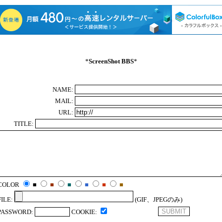
*
ScreenShot BBS
*
NAME:
MAIL:
URL:
TITLE:
COLOR
■
■
■
■
■
■
FILE:
(GIF、JPEGのみ)
PASSWORD:
COOKIE: