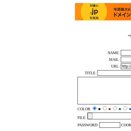
*
NAME:
MAIL:
URL:
TITLE:
COLOR
■
■
■
FILE:
PASSWORD:
COOK