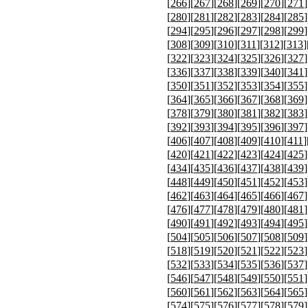
[
266
][
267
][
268
][
269
][
270
][
271
]
[
280
][
281
][
282
][
283
][
284
][
285
]
[
294
][
295
][
296
][
297
][
298
][
299
]
[
308
][
309
][
310
][
311
][
312
][
313
]
[
322
][
323
][
324
][
325
][
326
][
327
]
[
336
][
337
][
338
][
339
][
340
][
341
]
[
350
][
351
][
352
][
353
][
354
][
355
]
[
364
][
365
][
366
][
367
][
368
][
369
]
[
378
][
379
][
380
][
381
][
382
][
383
]
[
392
][
393
][
394
][
395
][
396
][
397
]
[
406
][
407
][
408
][
409
][
410
][
411
]
[
420
][
421
][
422
][
423
][
424
][
425
]
[
434
][
435
][
436
][
437
][
438
][
439
]
[
448
][
449
][
450
][
451
][
452
][
453
]
[
462
][
463
][
464
][
465
][
466
][
467
]
[
476
][
477
][
478
][
479
][
480
][
481
]
[
490
][
491
][
492
][
493
][
494
][
495
]
[
504
][
505
][
506
][
507
][
508
][
509
]
[
518
][
519
][
520
][
521
][
522
][
523
]
[
532
][
533
][
534
][
535
][
536
][
537
]
[
546
][
547
][
548
][
549
][
550
][
551
]
[
560
][
561
][
562
][
563
][
564
][
565
]
[
574
][
575
][
576
][
577
][
578
][
579
]