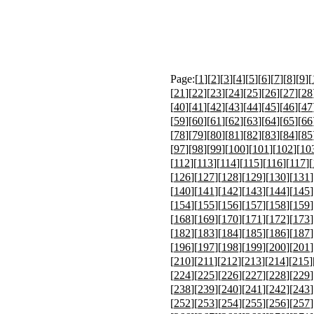
Page:[
1
][
2
][
3
][
4
][
5
][
6
][
7
][
8
][
9
][
[
21
][
22
][
23
][
24
][
25
][
26
][
27
][
28
[
40
][
41
][
42
][
43
][
44
][
45
][
46
][
47
[
59
][
60
][
61
][
62
][
63
][
64
][
65
][
66
[
78
][
79
][
80
][
81
][
82
][
83
][
84
][
85
[
97
][
98
][
99
][
100
][
101
][
102
][
10
[
112
][
113
][
114
][
115
][
116
][
117
][
[
126
][
127
][
128
][
129
][
130
][
131
]
[
140
][
141
][
142
][
143
][
144
][
145
]
[
154
][
155
][
156
][
157
][
158
][
159
]
[
168
][
169
][
170
][
171
][
172
][
173
]
[
182
][
183
][
184
][
185
][
186
][
187
]
[
196
][
197
][
198
][
199
][
200
][
201
]
[
210
][
211
][
212
][
213
][
214
][
215
]
[
224
][
225
][
226
][
227
][
228
][
229
]
[
238
][
239
][
240
][
241
][
242
][
243
]
[
252
][
253
][
254
][
255
][
256
][
257
]