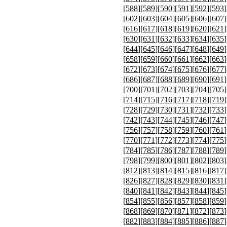
[
588
][
589
][
590
][
591
][
592
][
593
]
[
602
][
603
][
604
][
605
][
606
][
607
]
[
616
][
617
][
618
][
619
][
620
][
621
]
[
630
][
631
][
632
][
633
][
634
][
635
]
[
644
][
645
][
646
][
647
][
648
][
649
]
[
658
][
659
][
660
][
661
][
662
][
663
]
[
672
][
673
][
674
][
675
][
676
][
677
]
[
686
][
687
][
688
][
689
][
690
][
691
]
[
700
][
701
][
702
][
703
][
704
][
705
]
[
714
][
715
][
716
][
717
][
718
][
719
]
[
728
][
729
][
730
][
731
][
732
][
733
]
[
742
][
743
][
744
][
745
][
746
][
747
]
[
756
][
757
][
758
][
759
][
760
][
761
]
[
770
][
771
][
772
][
773
][
774
][
775
]
[
784
][
785
][
786
][
787
][
788
][
789
]
[
798
][
799
][
800
][
801
][
802
][
803
]
[
812
][
813
][
814
][
815
][
816
][
817
]
[
826
][
827
][
828
][
829
][
830
][
831
]
[
840
][
841
][
842
][
843
][
844
][
845
]
[
854
][
855
][
856
][
857
][
858
][
859
]
[
868
][
869
][
870
][
871
][
872
][
873
]
[
882
][
883
][
884
][
885
][
886
][
887
]