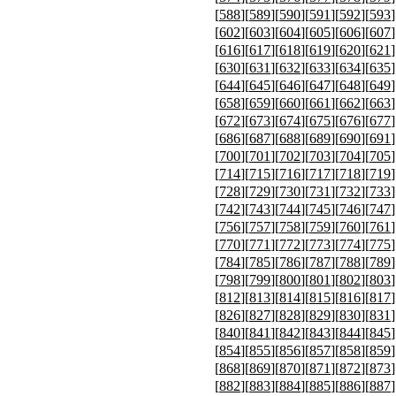
[
588
][
589
][
590
][
591
][
592
][
593
]
[
602
][
603
][
604
][
605
][
606
][
607
]
[
616
][
617
][
618
][
619
][
620
][
621
]
[
630
][
631
][
632
][
633
][
634
][
635
]
[
644
][
645
][
646
][
647
][
648
][
649
]
[
658
][
659
][
660
][
661
][
662
][
663
]
[
672
][
673
][
674
][
675
][
676
][
677
]
[
686
][
687
][
688
][
689
][
690
][
691
]
[
700
][
701
][
702
][
703
][
704
][
705
]
[
714
][
715
][
716
][
717
][
718
][
719
]
[
728
][
729
][
730
][
731
][
732
][
733
]
[
742
][
743
][
744
][
745
][
746
][
747
]
[
756
][
757
][
758
][
759
][
760
][
761
]
[
770
][
771
][
772
][
773
][
774
][
775
]
[
784
][
785
][
786
][
787
][
788
][
789
]
[
798
][
799
][
800
][
801
][
802
][
803
]
[
812
][
813
][
814
][
815
][
816
][
817
]
[
826
][
827
][
828
][
829
][
830
][
831
]
[
840
][
841
][
842
][
843
][
844
][
845
]
[
854
][
855
][
856
][
857
][
858
][
859
]
[
868
][
869
][
870
][
871
][
872
][
873
]
[
882
][
883
][
884
][
885
][
886
][
887
]