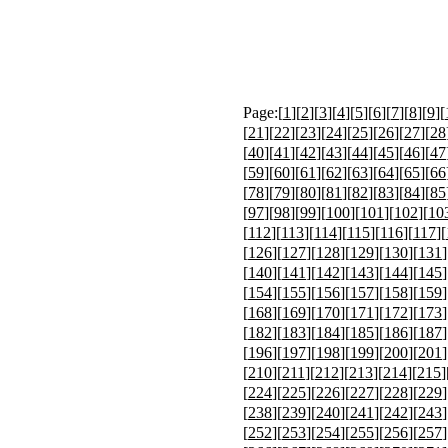
Page:[
1
][
2
][
3
][
4
][
5
][
6
][
7
][
8
][
9
][
[
21
][
22
][
23
][
24
][
25
][
26
][
27
][
28
[
40
][
41
][
42
][
43
][
44
][
45
][
46
][
47
[
59
][
60
][
61
][
62
][
63
][
64
][
65
][
66
[
78
][
79
][
80
][
81
][
82
][
83
][
84
][
85
[
97
][
98
][
99
][
100
][
101
][
102
][
10
[
112
][
113
][
114
][
115
][
116
][
117
][
[
126
][
127
][
128
][
129
][
130
][
131
]
[
140
][
141
][
142
][
143
][
144
][
145
]
[
154
][
155
][
156
][
157
][
158
][
159
]
[
168
][
169
][
170
][
171
][
172
][
173
]
[
182
][
183
][
184
][
185
][
186
][
187
]
[
196
][
197
][
198
][
199
][
200
][
201
]
[
210
][
211
][
212
][
213
][
214
][
215
]
[
224
][
225
][
226
][
227
][
228
][
229
]
[
238
][
239
][
240
][
241
][
242
][
243
]
[
252
][
253
][
254
][
255
][
256
][
257
]