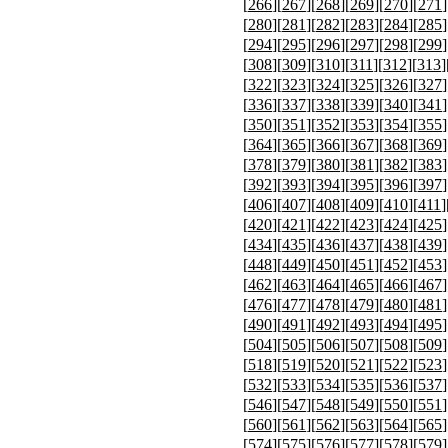
[
266
][
267
][
268
][
269
][
270
][
271
]
[
280
][
281
][
282
][
283
][
284
][
285
]
[
294
][
295
][
296
][
297
][
298
][
299
]
[
308
][
309
][
310
][
311
][
312
][
313
]
[
322
][
323
][
324
][
325
][
326
][
327
]
[
336
][
337
][
338
][
339
][
340
][
341
]
[
350
][
351
][
352
][
353
][
354
][
355
]
[
364
][
365
][
366
][
367
][
368
][
369
]
[
378
][
379
][
380
][
381
][
382
][
383
]
[
392
][
393
][
394
][
395
][
396
][
397
]
[
406
][
407
][
408
][
409
][
410
][
411
]
[
420
][
421
][
422
][
423
][
424
][
425
]
[
434
][
435
][
436
][
437
][
438
][
439
]
[
448
][
449
][
450
][
451
][
452
][
453
]
[
462
][
463
][
464
][
465
][
466
][
467
]
[
476
][
477
][
478
][
479
][
480
][
481
]
[
490
][
491
][
492
][
493
][
494
][
495
]
[
504
][
505
][
506
][
507
][
508
][
509
]
[
518
][
519
][
520
][
521
][
522
][
523
]
[
532
][
533
][
534
][
535
][
536
][
537
]
[
546
][
547
][
548
][
549
][
550
][
551
]
[
560
][
561
][
562
][
563
][
564
][
565
]
[
574
][
575
][
576
][
577
][
578
][
579
]