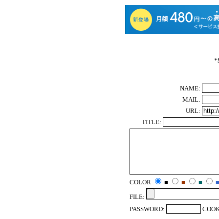
*
NAME:
MAIL:
URL:
TITLE:
COLOR
■
■
■
FILE:
PASSWORD:
COOK