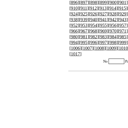
[
896
][
897
][
898
][
899
][
900
][
901
]
[
910
][
911
][
912
][
913
][
914
][
915
]
[
924
][
925
][
926
][
927
][
928
][
929
]
[
938
][
939
][
940
][
941
][
942
][
943
]
[
952
][
953
][
954
][
955
][
956
][
957
]
[
966
][
967
][
968
][
969
][
970
][
971
]
[
980
][
981
][
982
][
983
][
984
][
985
]
[
994
][
995
][
996
][
997
][
998
][
999
]
[
1006
][
1007
][
1008
][
1009
][
1010
[
1017
]
No
P