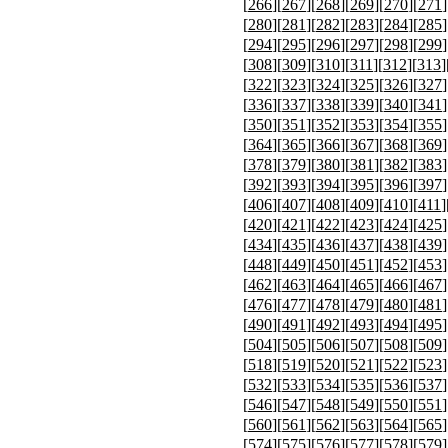
[
266
][
267
][
268
][
269
][
270
][
271
]
[
280
][
281
][
282
][
283
][
284
][
285
]
[
294
][
295
][
296
][
297
][
298
][
299
]
[
308
][
309
][
310
][
311
][
312
][
313
]
[
322
][
323
][
324
][
325
][
326
][
327
]
[
336
][
337
][
338
][
339
][
340
][
341
]
[
350
][
351
][
352
][
353
][
354
][
355
]
[
364
][
365
][
366
][
367
][
368
][
369
]
[
378
][
379
][
380
][
381
][
382
][
383
]
[
392
][
393
][
394
][
395
][
396
][
397
]
[
406
][
407
][
408
][
409
][
410
][
411
]
[
420
][
421
][
422
][
423
][
424
][
425
]
[
434
][
435
][
436
][
437
][
438
][
439
]
[
448
][
449
][
450
][
451
][
452
][
453
]
[
462
][
463
][
464
][
465
][
466
][
467
]
[
476
][
477
][
478
][
479
][
480
][
481
]
[
490
][
491
][
492
][
493
][
494
][
495
]
[
504
][
505
][
506
][
507
][
508
][
509
]
[
518
][
519
][
520
][
521
][
522
][
523
]
[
532
][
533
][
534
][
535
][
536
][
537
]
[
546
][
547
][
548
][
549
][
550
][
551
]
[
560
][
561
][
562
][
563
][
564
][
565
]
[
574
][
575
][
576
][
577
][
578
][
579
]