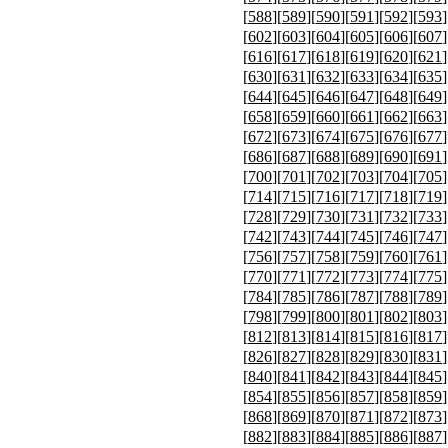
[
588
][
589
][
590
][
591
][
592
][
593
]
[
602
][
603
][
604
][
605
][
606
][
607
]
[
616
][
617
][
618
][
619
][
620
][
621
]
[
630
][
631
][
632
][
633
][
634
][
635
]
[
644
][
645
][
646
][
647
][
648
][
649
]
[
658
][
659
][
660
][
661
][
662
][
663
]
[
672
][
673
][
674
][
675
][
676
][
677
]
[
686
][
687
][
688
][
689
][
690
][
691
]
[
700
][
701
][
702
][
703
][
704
][
705
]
[
714
][
715
][
716
][
717
][
718
][
719
]
[
728
][
729
][
730
][
731
][
732
][
733
]
[
742
][
743
][
744
][
745
][
746
][
747
]
[
756
][
757
][
758
][
759
][
760
][
761
]
[
770
][
771
][
772
][
773
][
774
][
775
]
[
784
][
785
][
786
][
787
][
788
][
789
]
[
798
][
799
][
800
][
801
][
802
][
803
]
[
812
][
813
][
814
][
815
][
816
][
817
]
[
826
][
827
][
828
][
829
][
830
][
831
]
[
840
][
841
][
842
][
843
][
844
][
845
]
[
854
][
855
][
856
][
857
][
858
][
859
]
[
868
][
869
][
870
][
871
][
872
][
873
]
[
882
][
883
][
884
][
885
][
886
][
887
]