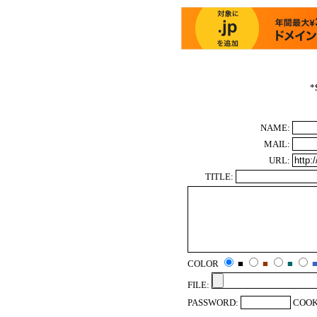
*
NAME:
MAIL:
URL:
TITLE:
COLOR
■
■
■
FILE:
PASSWORD:
COOK