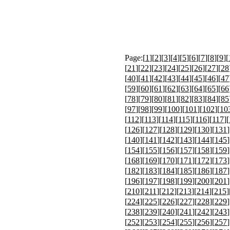
Page:[
1
][
2
][
3
][
4
][
5
][
6
][
7
][
8
][
9
][
[
21
][
22
][
23
][
24
][
25
][
26
][
27
][
28
[
40
][
41
][
42
][
43
][
44
][
45
][
46
][
47
[
59
][
60
][
61
][
62
][
63
][
64
][
65
][
66
[
78
][
79
][
80
][
81
][
82
][
83
][
84
][
85
[
97
][
98
][
99
][
100
][
101
][
102
][
10
[
112
][
113
][
114
][
115
][
116
][
117
][
[
126
][
127
][
128
][
129
][
130
][
131
]
[
140
][
141
][
142
][
143
][
144
][
145
]
[
154
][
155
][
156
][
157
][
158
][
159
]
[
168
][
169
][
170
][
171
][
172
][
173
]
[
182
][
183
][
184
][
185
][
186
][
187
]
[
196
][
197
][
198
][
199
][
200
][
201
]
[
210
][
211
][
212
][
213
][
214
][
215
]
[
224
][
225
][
226
][
227
][
228
][
229
]
[
238
][
239
][
240
][
241
][
242
][
243
]
[
252
][
253
][
254
][
255
][
256
][
257
]