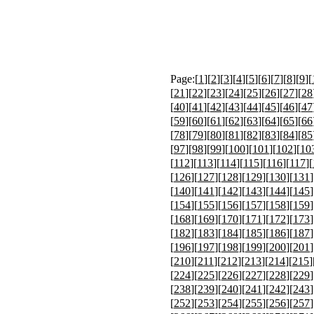
Page:[
1
][
2
][
3
][
4
][
5
][
6
][
7
][
8
][
9
][
[
21
][
22
][
23
][
24
][
25
][
26
][
27
][
28
[
40
][
41
][
42
][
43
][
44
][
45
][
46
][
47
[
59
][
60
][
61
][
62
][
63
][
64
][
65
][
66
[
78
][
79
][
80
][
81
][
82
][
83
][
84
][
85
[
97
][
98
][
99
][
100
][
101
][
102
][
10
[
112
][
113
][
114
][
115
][
116
][
117
][
[
126
][
127
][
128
][
129
][
130
][
131
]
[
140
][
141
][
142
][
143
][
144
][
145
]
[
154
][
155
][
156
][
157
][
158
][
159
]
[
168
][
169
][
170
][
171
][
172
][
173
]
[
182
][
183
][
184
][
185
][
186
][
187
]
[
196
][
197
][
198
][
199
][
200
][
201
]
[
210
][
211
][
212
][
213
][
214
][
215
]
[
224
][
225
][
226
][
227
][
228
][
229
]
[
238
][
239
][
240
][
241
][
242
][
243
]
[
252
][
253
][
254
][
255
][
256
][
257
]