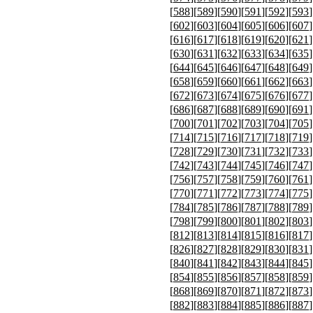
[
588
][
589
][
590
][
591
][
592
][
593
]
[
602
][
603
][
604
][
605
][
606
][
607
]
[
616
][
617
][
618
][
619
][
620
][
621
]
[
630
][
631
][
632
][
633
][
634
][
635
]
[
644
][
645
][
646
][
647
][
648
][
649
]
[
658
][
659
][
660
][
661
][
662
][
663
]
[
672
][
673
][
674
][
675
][
676
][
677
]
[
686
][
687
][
688
][
689
][
690
][
691
]
[
700
][
701
][
702
][
703
][
704
][
705
]
[
714
][
715
][
716
][
717
][
718
][
719
]
[
728
][
729
][
730
][
731
][
732
][
733
]
[
742
][
743
][
744
][
745
][
746
][
747
]
[
756
][
757
][
758
][
759
][
760
][
761
]
[
770
][
771
][
772
][
773
][
774
][
775
]
[
784
][
785
][
786
][
787
][
788
][
789
]
[
798
][
799
][
800
][
801
][
802
][
803
]
[
812
][
813
][
814
][
815
][
816
][
817
]
[
826
][
827
][
828
][
829
][
830
][
831
]
[
840
][
841
][
842
][
843
][
844
][
845
]
[
854
][
855
][
856
][
857
][
858
][
859
]
[
868
][
869
][
870
][
871
][
872
][
873
]
[
882
][
883
][
884
][
885
][
886
][
887
]