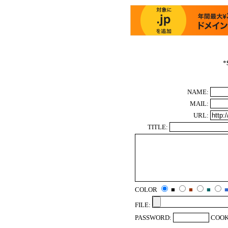
*
NAME:
MAIL:
URL:
TITLE:
COLOR
■
■
■
FILE:
PASSWORD:
COOK