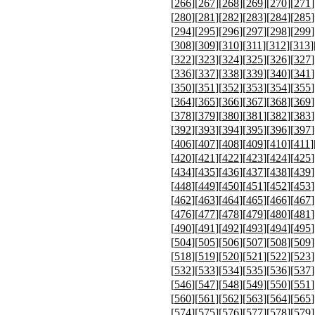
[
266
][
267
][
268
][
269
][
270
][
271
]
[
280
][
281
][
282
][
283
][
284
][
285
]
[
294
][
295
][
296
][
297
][
298
][
299
]
[
308
][
309
][
310
][
311
][
312
][
313
]
[
322
][
323
][
324
][
325
][
326
][
327
]
[
336
][
337
][
338
][
339
][
340
][
341
]
[
350
][
351
][
352
][
353
][
354
][
355
]
[
364
][
365
][
366
][
367
][
368
][
369
]
[
378
][
379
][
380
][
381
][
382
][
383
]
[
392
][
393
][
394
][
395
][
396
][
397
]
[
406
][
407
][
408
][
409
][
410
][
411
]
[
420
][
421
][
422
][
423
][
424
][
425
]
[
434
][
435
][
436
][
437
][
438
][
439
]
[
448
][
449
][
450
][
451
][
452
][
453
]
[
462
][
463
][
464
][
465
][
466
][
467
]
[
476
][
477
][
478
][
479
][
480
][
481
]
[
490
][
491
][
492
][
493
][
494
][
495
]
[
504
][
505
][
506
][
507
][
508
][
509
]
[
518
][
519
][
520
][
521
][
522
][
523
]
[
532
][
533
][
534
][
535
][
536
][
537
]
[
546
][
547
][
548
][
549
][
550
][
551
]
[
560
][
561
][
562
][
563
][
564
][
565
]
[
574
][
575
][
576
][
577
][
578
][
579
]