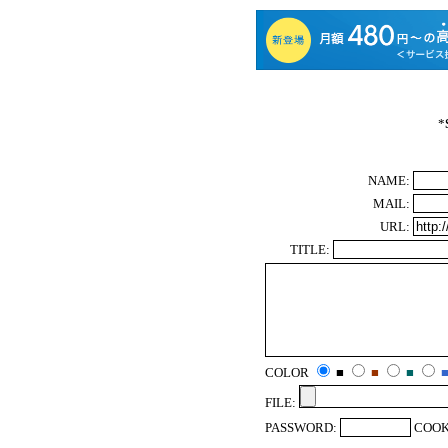
*
NAME:
MAIL:
URL:
TITLE:
COLOR
■
■
■
FILE:
PASSWORD:
COOK