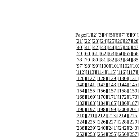
Page:[
1
][
2
][
3
][
4
][
5
][
6
][
7
][
8
][
9
][
[
21
][
22
][
23
][
24
][
25
][
26
][
27
][
28
[
40
][
41
][
42
][
43
][
44
][
45
][
46
][
47
[
59
][
60
][
61
][
62
][
63
][
64
][
65
][
66
[
78
][
79
][
80
][
81
][
82
][
83
][
84
][
85
[
97
][
98
][
99
][
100
][
101
][
102
][
10
[
112
][
113
][
114
][
115
][
116
][
117
][
[
126
][
127
][
128
][
129
][
130
][
131
]
[
140
][
141
][
142
][
143
][
144
][
145
]
[
154
][
155
][
156
][
157
][
158
][
159
]
[
168
][
169
][
170
][
171
][
172
][
173
]
[
182
][
183
][
184
][
185
][
186
][
187
]
[
196
][
197
][
198
][
199
][
200
][
201
]
[
210
][
211
][
212
][
213
][
214
][
215
]
[
224
][
225
][
226
][
227
][
228
][
229
]
[
238
][
239
][
240
][
241
][
242
][
243
]
[
252
][
253
][
254
][
255
][
256
][
257
]