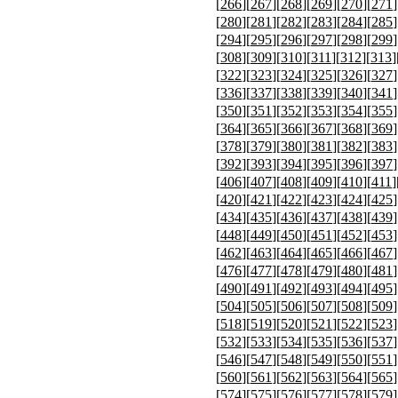
[
266
][
267
][
268
][
269
][
270
][
271
]
[
280
][
281
][
282
][
283
][
284
][
285
]
[
294
][
295
][
296
][
297
][
298
][
299
]
[
308
][
309
][
310
][
311
][
312
][
313
]
[
322
][
323
][
324
][
325
][
326
][
327
]
[
336
][
337
][
338
][
339
][
340
][
341
]
[
350
][
351
][
352
][
353
][
354
][
355
]
[
364
][
365
][
366
][
367
][
368
][
369
]
[
378
][
379
][
380
][
381
][
382
][
383
]
[
392
][
393
][
394
][
395
][
396
][
397
]
[
406
][
407
][
408
][
409
][
410
][
411
]
[
420
][
421
][
422
][
423
][
424
][
425
]
[
434
][
435
][
436
][
437
][
438
][
439
]
[
448
][
449
][
450
][
451
][
452
][
453
]
[
462
][
463
][
464
][
465
][
466
][
467
]
[
476
][
477
][
478
][
479
][
480
][
481
]
[
490
][
491
][
492
][
493
][
494
][
495
]
[
504
][
505
][
506
][
507
][
508
][
509
]
[
518
][
519
][
520
][
521
][
522
][
523
]
[
532
][
533
][
534
][
535
][
536
][
537
]
[
546
][
547
][
548
][
549
][
550
][
551
]
[
560
][
561
][
562
][
563
][
564
][
565
]
[
574
][
575
][
576
][
577
][
578
][
579
]