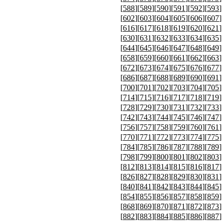
[
588
][
589
][
590
][
591
][
592
][
593
]
[
602
][
603
][
604
][
605
][
606
][
607
]
[
616
][
617
][
618
][
619
][
620
][
621
]
[
630
][
631
][
632
][
633
][
634
][
635
]
[
644
][
645
][
646
][
647
][
648
][
649
]
[
658
][
659
][
660
][
661
][
662
][
663
]
[
672
][
673
][
674
][
675
][
676
][
677
]
[
686
][
687
][
688
][
689
][
690
][
691
]
[
700
][
701
][
702
][
703
][
704
][
705
]
[
714
][
715
][
716
][
717
][
718
][
719
]
[
728
][
729
][
730
][
731
][
732
][
733
]
[
742
][
743
][
744
][
745
][
746
][
747
]
[
756
][
757
][
758
][
759
][
760
][
761
]
[
770
][
771
][
772
][
773
][
774
][
775
]
[
784
][
785
][
786
][
787
][
788
][
789
]
[
798
][
799
][
800
][
801
][
802
][
803
]
[
812
][
813
][
814
][
815
][
816
][
817
]
[
826
][
827
][
828
][
829
][
830
][
831
]
[
840
][
841
][
842
][
843
][
844
][
845
]
[
854
][
855
][
856
][
857
][
858
][
859
]
[
868
][
869
][
870
][
871
][
872
][
873
]
[
882
][
883
][
884
][
885
][
886
][
887
]