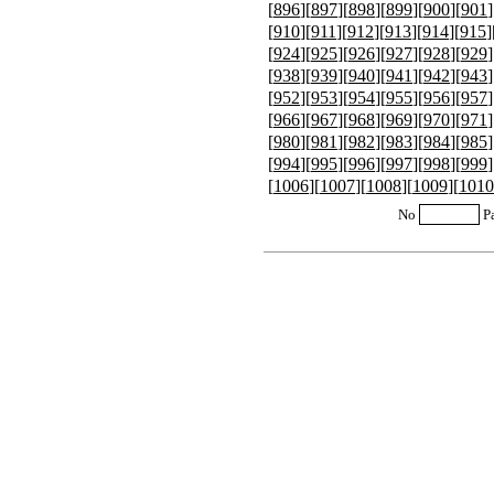
[
896
][
897
][
898
][
899
][
900
][
901
]
[
910
][
911
][
912
][
913
][
914
][
915
]
[
924
][
925
][
926
][
927
][
928
][
929
]
[
938
][
939
][
940
][
941
][
942
][
943
]
[
952
][
953
][
954
][
955
][
956
][
957
]
[
966
][
967
][
968
][
969
][
970
][
971
]
[
980
][
981
][
982
][
983
][
984
][
985
]
[
994
][
995
][
996
][
997
][
998
][
999
]
[
1006
][
1007
][
1008
][
1009
][
1010
No
P