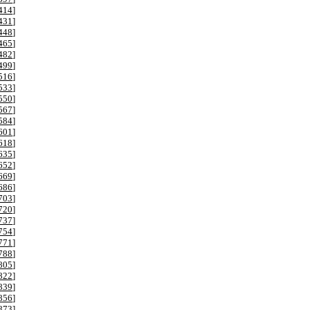
414
]
431
]
448
]
465
]
482
]
499
]
516
]
533
]
550
]
567
]
584
]
601
]
618
]
635
]
652
]
669
]
686
]
703
]
720
]
737
]
754
]
771
]
788
]
805
]
822
]
839
]
856
]
873
]