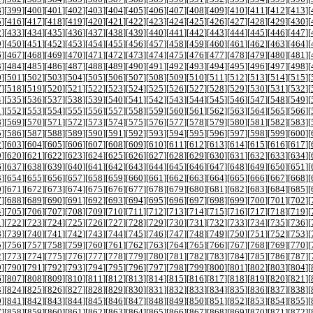
8
][
399
][
400
][
401
][
402
][
403
][
404
][
405
][
406
][
407
][
408
][
409
][
410
][
411
][
412
][
413
][
5
][
416
][
417
][
418
][
419
][
420
][
421
][
422
][
423
][
424
][
425
][
426
][
427
][
428
][
429
][
430
][
2
][
433
][
434
][
435
][
436
][
437
][
438
][
439
][
440
][
441
][
442
][
443
][
444
][
445
][
446
][
447
][
9
][
450
][
451
][
452
][
453
][
454
][
455
][
456
][
457
][
458
][
459
][
460
][
461
][
462
][
463
][
464
][
6
][
467
][
468
][
469
][
470
][
471
][
472
][
473
][
474
][
475
][
476
][
477
][
478
][
479
][
480
][
481
][
3
][
484
][
485
][
486
][
487
][
488
][
489
][
490
][
491
][
492
][
493
][
494
][
495
][
496
][
497
][
498
][
0
][
501
][
502
][
503
][
504
][
505
][
506
][
507
][
508
][
509
][
510
][
511
][
512
][
513
][
514
][
515
][
7
][
518
][
519
][
520
][
521
][
522
][
523
][
524
][
525
][
526
][
527
][
528
][
529
][
530
][
531
][
532
][
4
][
535
][
536
][
537
][
538
][
539
][
540
][
541
][
542
][
543
][
544
][
545
][
546
][
547
][
548
][
549
][
1
][
552
][
553
][
554
][
555
][
556
][
557
][
558
][
559
][
560
][
561
][
562
][
563
][
564
][
565
][
566
][
8
][
569
][
570
][
571
][
572
][
573
][
574
][
575
][
576
][
577
][
578
][
579
][
580
][
581
][
582
][
583
][
5
][
586
][
587
][
588
][
589
][
590
][
591
][
592
][
593
][
594
][
595
][
596
][
597
][
598
][
599
][
600
][
2
][
603
][
604
][
605
][
606
][
607
][
608
][
609
][
610
][
611
][
612
][
613
][
614
][
615
][
616
][
617
][
9
][
620
][
621
][
622
][
623
][
624
][
625
][
626
][
627
][
628
][
629
][
630
][
631
][
632
][
633
][
634
][
6
][
637
][
638
][
639
][
640
][
641
][
642
][
643
][
644
][
645
][
646
][
647
][
648
][
649
][
650
][
651
][
3
][
654
][
655
][
656
][
657
][
658
][
659
][
660
][
661
][
662
][
663
][
664
][
665
][
666
][
667
][
668
][
0
][
671
][
672
][
673
][
674
][
675
][
676
][
677
][
678
][
679
][
680
][
681
][
682
][
683
][
684
][
685
][
7
][
688
][
689
][
690
][
691
][
692
][
693
][
694
][
695
][
696
][
697
][
698
][
699
][
700
][
701
][
702
][
4
][
705
][
706
][
707
][
708
][
709
][
710
][
711
][
712
][
713
][
714
][
715
][
716
][
717
][
718
][
719
][
1
][
722
][
723
][
724
][
725
][
726
][
727
][
728
][
729
][
730
][
731
][
732
][
733
][
734
][
735
][
736
][
8
][
739
][
740
][
741
][
742
][
743
][
744
][
745
][
746
][
747
][
748
][
749
][
750
][
751
][
752
][
753
][
5
][
756
][
757
][
758
][
759
][
760
][
761
][
762
][
763
][
764
][
765
][
766
][
767
][
768
][
769
][
770
][
2
][
773
][
774
][
775
][
776
][
777
][
778
][
779
][
780
][
781
][
782
][
783
][
784
][
785
][
786
][
787
][
9
][
790
][
791
][
792
][
793
][
794
][
795
][
796
][
797
][
798
][
799
][
800
][
801
][
802
][
803
][
804
][
6
][
807
][
808
][
809
][
810
][
811
][
812
][
813
][
814
][
815
][
816
][
817
][
818
][
819
][
820
][
821
][
3
][
824
][
825
][
826
][
827
][
828
][
829
][
830
][
831
][
832
][
833
][
834
][
835
][
836
][
837
][
838
][
0
][
841
][
842
][
843
][
844
][
845
][
846
][
847
][
848
][
849
][
850
][
851
][
852
][
853
][
854
][
855
][
7
][
858
][
859
][
860
][
861
][
862
][
863
][
864
][
865
][
866
][
867
][
868
][
869
][
870
][
871
][
872
][