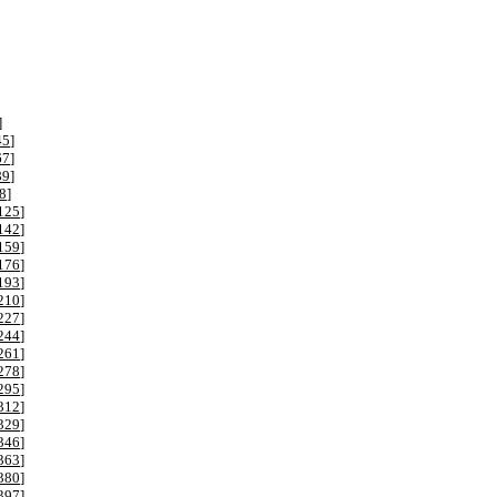
]
45
]
67
]
89
]
8
]
125
]
142
]
159
]
176
]
193
]
210
]
227
]
244
]
261
]
278
]
295
]
312
]
329
]
346
]
363
]
380
]
397
]