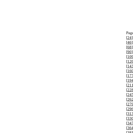
Page
[
24
]
[
46
]
[
68
]
[
90
]
[
10
[
12
[
14
[
16
[
17
[
19
[
21
[
22
[
24
[
26
[
27
[
29
[
31
[
33
[
34
[
36
[
38