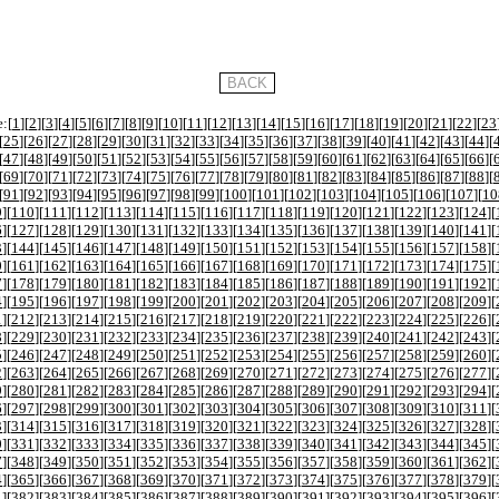
:[
1
][
2
][
3
][
4
][
5
][
6
][
7
][
8
][
9
][
10
][
11
][
12
][
13
][
14
][
15
][
16
][
17
][
18
][
19
][
20
][
21
][
22
][
23
[
25
][
26
][
27
][
28
][
29
][
30
][
31
][
32
][
33
][
34
][
35
][
36
][
37
][
38
][
39
][
40
][
41
][
42
][
43
][
44
][
[
47
][
48
][
49
][
50
][
51
][
52
][
53
][
54
][
55
][
56
][
57
][
58
][
59
][
60
][
61
][
62
][
63
][
64
][
65
][
66
][
[
69
][
70
][
71
][
72
][
73
][
74
][
75
][
76
][
77
][
78
][
79
][
80
][
81
][
82
][
83
][
84
][
85
][
86
][
87
][
88
][
[
91
][
92
][
93
][
94
][
95
][
96
][
97
][
98
][
99
][
100
][
101
][
102
][
103
][
104
][
105
][
106
][
107
][
10
9
][
110
][
111
][
112
][
113
][
114
][
115
][
116
][
117
][
118
][
119
][
120
][
121
][
122
][
123
][
124
][
6
][
127
][
128
][
129
][
130
][
131
][
132
][
133
][
134
][
135
][
136
][
137
][
138
][
139
][
140
][
141
][
3
][
144
][
145
][
146
][
147
][
148
][
149
][
150
][
151
][
152
][
153
][
154
][
155
][
156
][
157
][
158
][
0
][
161
][
162
][
163
][
164
][
165
][
166
][
167
][
168
][
169
][
170
][
171
][
172
][
173
][
174
][
175
][
7
][
178
][
179
][
180
][
181
][
182
][
183
][
184
][
185
][
186
][
187
][
188
][
189
][
190
][
191
][
192
][
4
][
195
][
196
][
197
][
198
][
199
][
200
][
201
][
202
][
203
][
204
][
205
][
206
][
207
][
208
][
209
][
1
][
212
][
213
][
214
][
215
][
216
][
217
][
218
][
219
][
220
][
221
][
222
][
223
][
224
][
225
][
226
][
8
][
229
][
230
][
231
][
232
][
233
][
234
][
235
][
236
][
237
][
238
][
239
][
240
][
241
][
242
][
243
][
5
][
246
][
247
][
248
][
249
][
250
][
251
][
252
][
253
][
254
][
255
][
256
][
257
][
258
][
259
][
260
][
2
][
263
][
264
][
265
][
266
][
267
][
268
][
269
][
270
][
271
][
272
][
273
][
274
][
275
][
276
][
277
][
9
][
280
][
281
][
282
][
283
][
284
][
285
][
286
][
287
][
288
][
289
][
290
][
291
][
292
][
293
][
294
][
6
][
297
][
298
][
299
][
300
][
301
][
302
][
303
][
304
][
305
][
306
][
307
][
308
][
309
][
310
][
311
][
3
][
314
][
315
][
316
][
317
][
318
][
319
][
320
][
321
][
322
][
323
][
324
][
325
][
326
][
327
][
328
][
0
][
331
][
332
][
333
][
334
][
335
][
336
][
337
][
338
][
339
][
340
][
341
][
342
][
343
][
344
][
345
][
7
][
348
][
349
][
350
][
351
][
352
][
353
][
354
][
355
][
356
][
357
][
358
][
359
][
360
][
361
][
362
][
4
][
365
][
366
][
367
][
368
][
369
][
370
][
371
][
372
][
373
][
374
][
375
][
376
][
377
][
378
][
379
][
1
][
382
][
383
][
384
][
385
][
386
][
387
][
388
][
389
][
390
][
391
][
392
][
393
][
394
][
395
][
396
][