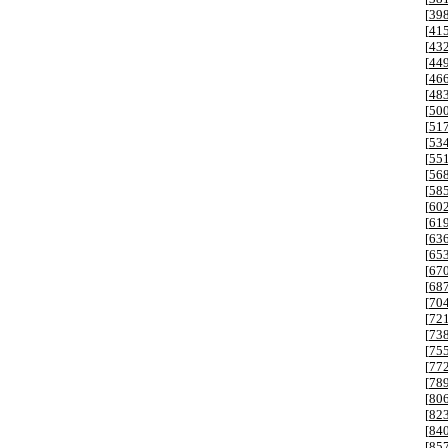
[
39
[
41
[
43
[
44
[
46
[
48
[
50
[
51
[
53
[
55
[
56
[
58
[
60
[
61
[
63
[
65
[
67
[
68
[
70
[
72
[
73
[
75
[
77
[
78
[
80
[
82
[
84
[
85