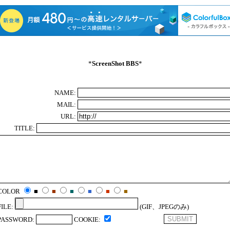
*
ScreenShot BBS
*
NAME:
MAIL:
URL:
TITLE:
COLOR
■
■
■
■
■
■
FILE:
(GIF、JPEGのみ)
PASSWORD:
COOKIE: