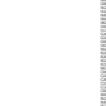
[
39
[
41
[
43
[
44
[
46
[
48
[
50
[
51
[
53
[
55
[
56
[
58
[
60
[
61
[
63
[
65
[
67
[
68
[
70
[
72
[
73
[
75
[
77
[
78
[
80
[
82
[
84
[
85