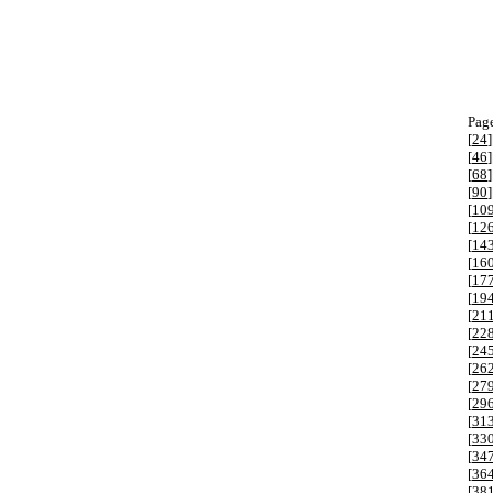
Page
[
24
]
[
46
]
[
68
]
[
90
]
[
10
[
12
[
14
[
16
[
17
[
19
[
21
[
22
[
24
[
26
[
27
[
29
[
31
[
33
[
34
[
36
[
38