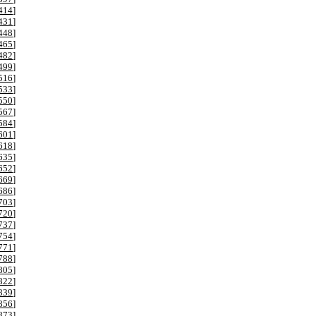
414
]
431
]
448
]
465
]
482
]
499
]
516
]
533
]
550
]
567
]
584
]
601
]
618
]
635
]
652
]
669
]
686
]
703
]
720
]
737
]
754
]
771
]
788
]
805
]
822
]
839
]
856
]
873
]