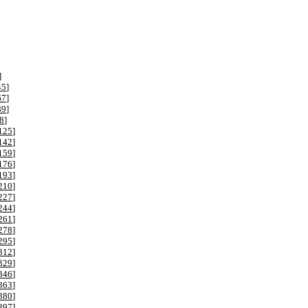
]
45
]
67
]
89
]
8
]
125
]
142
]
159
]
176
]
193
]
210
]
227
]
244
]
261
]
278
]
295
]
312
]
329
]
346
]
363
]
380
]
397
]