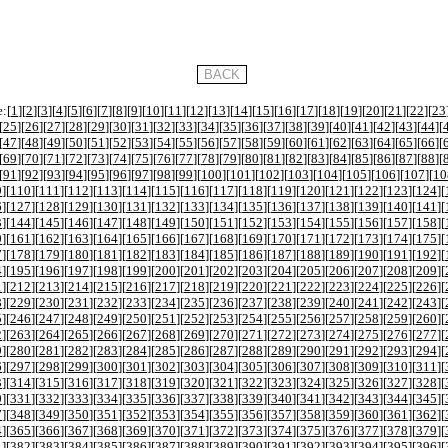
:[
1
][
2
][
3
][
4
][
5
][
6
][
7
][
8
][
9
][
10
][
11
][
12
][
13
][
14
][
15
][
16
][
17
][
18
][
19
][
20
][
21
][
22
][
23
[
25
][
26
][
27
][
28
][
29
][
30
][
31
][
32
][
33
][
34
][
35
][
36
][
37
][
38
][
39
][
40
][
41
][
42
][
43
][
44
][
[
47
][
48
][
49
][
50
][
51
][
52
][
53
][
54
][
55
][
56
][
57
][
58
][
59
][
60
][
61
][
62
][
63
][
64
][
65
][
66
][
[
69
][
70
][
71
][
72
][
73
][
74
][
75
][
76
][
77
][
78
][
79
][
80
][
81
][
82
][
83
][
84
][
85
][
86
][
87
][
88
][
[
91
][
92
][
93
][
94
][
95
][
96
][
97
][
98
][
99
][
100
][
101
][
102
][
103
][
104
][
105
][
106
][
107
][
10
9
][
110
][
111
][
112
][
113
][
114
][
115
][
116
][
117
][
118
][
119
][
120
][
121
][
122
][
123
][
124
][
6
][
127
][
128
][
129
][
130
][
131
][
132
][
133
][
134
][
135
][
136
][
137
][
138
][
139
][
140
][
141
][
3
][
144
][
145
][
146
][
147
][
148
][
149
][
150
][
151
][
152
][
153
][
154
][
155
][
156
][
157
][
158
][
0
][
161
][
162
][
163
][
164
][
165
][
166
][
167
][
168
][
169
][
170
][
171
][
172
][
173
][
174
][
175
][
7
][
178
][
179
][
180
][
181
][
182
][
183
][
184
][
185
][
186
][
187
][
188
][
189
][
190
][
191
][
192
][
4
][
195
][
196
][
197
][
198
][
199
][
200
][
201
][
202
][
203
][
204
][
205
][
206
][
207
][
208
][
209
][
1
][
212
][
213
][
214
][
215
][
216
][
217
][
218
][
219
][
220
][
221
][
222
][
223
][
224
][
225
][
226
][
8
][
229
][
230
][
231
][
232
][
233
][
234
][
235
][
236
][
237
][
238
][
239
][
240
][
241
][
242
][
243
][
5
][
246
][
247
][
248
][
249
][
250
][
251
][
252
][
253
][
254
][
255
][
256
][
257
][
258
][
259
][
260
][
2
][
263
][
264
][
265
][
266
][
267
][
268
][
269
][
270
][
271
][
272
][
273
][
274
][
275
][
276
][
277
][
9
][
280
][
281
][
282
][
283
][
284
][
285
][
286
][
287
][
288
][
289
][
290
][
291
][
292
][
293
][
294
][
6
][
297
][
298
][
299
][
300
][
301
][
302
][
303
][
304
][
305
][
306
][
307
][
308
][
309
][
310
][
311
][
3
][
314
][
315
][
316
][
317
][
318
][
319
][
320
][
321
][
322
][
323
][
324
][
325
][
326
][
327
][
328
][
0
][
331
][
332
][
333
][
334
][
335
][
336
][
337
][
338
][
339
][
340
][
341
][
342
][
343
][
344
][
345
][
7
][
348
][
349
][
350
][
351
][
352
][
353
][
354
][
355
][
356
][
357
][
358
][
359
][
360
][
361
][
362
][
4
][
365
][
366
][
367
][
368
][
369
][
370
][
371
][
372
][
373
][
374
][
375
][
376
][
377
][
378
][
379
][
1
][
382
][
383
][
384
][
385
][
386
][
387
][
388
][
389
][
390
][
391
][
392
][
393
][
394
][
395
][
396
][