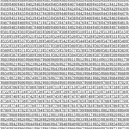
8
][
399
][
400
][
401
][
402
][
403
][
404
][
405
][
406
][
407
][
408
][
409
][
410
][
411
][
412
][
413
][
5
][
416
][
417
][
418
][
419
][
420
][
421
][
422
][
423
][
424
][
425
][
426
][
427
][
428
][
429
][
430
][
2
][
433
][
434
][
435
][
436
][
437
][
438
][
439
][
440
][
441
][
442
][
443
][
444
][
445
][
446
][
447
][
9
][
450
][
451
][
452
][
453
][
454
][
455
][
456
][
457
][
458
][
459
][
460
][
461
][
462
][
463
][
464
][
6
][
467
][
468
][
469
][
470
][
471
][
472
][
473
][
474
][
475
][
476
][
477
][
478
][
479
][
480
][
481
][
3
][
484
][
485
][
486
][
487
][
488
][
489
][
490
][
491
][
492
][
493
][
494
][
495
][
496
][
497
][
498
][
0
][
501
][
502
][
503
][
504
][
505
][
506
][
507
][
508
][
509
][
510
][
511
][
512
][
513
][
514
][
515
][
7
][
518
][
519
][
520
][
521
][
522
][
523
][
524
][
525
][
526
][
527
][
528
][
529
][
530
][
531
][
532
][
4
][
535
][
536
][
537
][
538
][
539
][
540
][
541
][
542
][
543
][
544
][
545
][
546
][
547
][
548
][
549
][
1
][
552
][
553
][
554
][
555
][
556
][
557
][
558
][
559
][
560
][
561
][
562
][
563
][
564
][
565
][
566
][
8
][
569
][
570
][
571
][
572
][
573
][
574
][
575
][
576
][
577
][
578
][
579
][
580
][
581
][
582
][
583
][
5
][
586
][
587
][
588
][
589
][
590
][
591
][
592
][
593
][
594
][
595
][
596
][
597
][
598
][
599
][
600
][
2
][
603
][
604
][
605
][
606
][
607
][
608
][
609
][
610
][
611
][
612
][
613
][
614
][
615
][
616
][
617
][
9
][
620
][
621
][
622
][
623
][
624
][
625
][
626
][
627
][
628
][
629
][
630
][
631
][
632
][
633
][
634
][
6
][
637
][
638
][
639
][
640
][
641
][
642
][
643
][
644
][
645
][
646
][
647
][
648
][
649
][
650
][
651
][
3
][
654
][
655
][
656
][
657
][
658
][
659
][
660
][
661
][
662
][
663
][
664
][
665
][
666
][
667
][
668
][
0
][
671
][
672
][
673
][
674
][
675
][
676
][
677
][
678
][
679
][
680
][
681
][
682
][
683
][
684
][
685
][
7
][
688
][
689
][
690
][
691
][
692
][
693
][
694
][
695
][
696
][
697
][
698
][
699
][
700
][
701
][
702
][
4
][
705
][
706
][
707
][
708
][
709
][
710
][
711
][
712
][
713
][
714
][
715
][
716
][
717
][
718
][
719
][
1
][
722
][
723
][
724
][
725
][
726
][
727
][
728
][
729
][
730
][
731
][
732
][
733
][
734
][
735
][
736
][
8
][
739
][
740
][
741
][
742
][
743
][
744
][
745
][
746
][
747
][
748
][
749
][
750
][
751
][
752
][
753
][
5
][
756
][
757
][
758
][
759
][
760
][
761
][
762
][
763
][
764
][
765
][
766
][
767
][
768
][
769
][
770
][
2
][
773
][
774
][
775
][
776
][
777
][
778
][
779
][
780
][
781
][
782
][
783
][
784
][
785
][
786
][
787
][
9
][
790
][
791
][
792
][
793
][
794
][
795
][
796
][
797
][
798
][
799
][
800
][
801
][
802
][
803
][
804
][
6
][
807
][
808
][
809
][
810
][
811
][
812
][
813
][
814
][
815
][
816
][
817
][
818
][
819
][
820
][
821
][
3
][
824
][
825
][
826
][
827
][
828
][
829
][
830
][
831
][
832
][
833
][
834
][
835
][
836
][
837
][
838
][
0
][
841
][
842
][
843
][
844
][
845
][
846
][
847
][
848
][
849
][
850
][
851
][
852
][
853
][
854
][
855
][
7
][
858
][
859
][
860
][
861
][
862
][
863
][
864
][
865
][
866
][
867
][
868
][
869
][
870
][
871
][
872
][