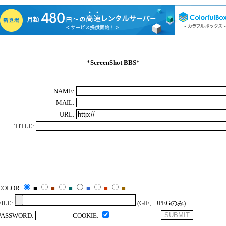
*
ScreenShot BBS
*
NAME:
MAIL:
URL:
TITLE:
COLOR
■
■
■
■
■
■
FILE:
(GIF、JPEGのみ)
PASSWORD:
COOKIE: