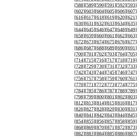
[
588
][
589
][
590
][
591
][
592
][
593
]
[
602
][
603
][
604
][
605
][
606
][
607
]
[
616
][
617
][
618
][
619
][
620
][
621
]
[
630
][
631
][
632
][
633
][
634
][
635
]
[
644
][
645
][
646
][
647
][
648
][
649
]
[
658
][
659
][
660
][
661
][
662
][
663
]
[
672
][
673
][
674
][
675
][
676
][
677
]
[
686
][
687
][
688
][
689
][
690
][
691
]
[
700
][
701
][
702
][
703
][
704
][
705
]
[
714
][
715
][
716
][
717
][
718
][
719
]
[
728
][
729
][
730
][
731
][
732
][
733
]
[
742
][
743
][
744
][
745
][
746
][
747
]
[
756
][
757
][
758
][
759
][
760
][
761
]
[
770
][
771
][
772
][
773
][
774
][
775
]
[
784
][
785
][
786
][
787
][
788
][
789
]
[
798
][
799
][
800
][
801
][
802
][
803
]
[
812
][
813
][
814
][
815
][
816
][
817
]
[
826
][
827
][
828
][
829
][
830
][
831
]
[
840
][
841
][
842
][
843
][
844
][
845
]
[
854
][
855
][
856
][
857
][
858
][
859
]
[
868
][
869
][
870
][
871
][
872
][
873
]
[
882
][
883
][
884
][
885
][
886
][
887
]