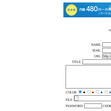
*
NAME:
MAIL:
URL:
TITLE:
COLOR
■
■
■
FILE:
PASSWORD:
COOK