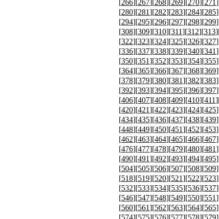
[
266
][
267
][
268
][
269
][
270
][
271
]
[
280
][
281
][
282
][
283
][
284
][
285
]
[
294
][
295
][
296
][
297
][
298
][
299
]
[
308
][
309
][
310
][
311
][
312
][
313
]
[
322
][
323
][
324
][
325
][
326
][
327
]
[
336
][
337
][
338
][
339
][
340
][
341
]
[
350
][
351
][
352
][
353
][
354
][
355
]
[
364
][
365
][
366
][
367
][
368
][
369
]
[
378
][
379
][
380
][
381
][
382
][
383
]
[
392
][
393
][
394
][
395
][
396
][
397
]
[
406
][
407
][
408
][
409
][
410
][
411
]
[
420
][
421
][
422
][
423
][
424
][
425
]
[
434
][
435
][
436
][
437
][
438
][
439
]
[
448
][
449
][
450
][
451
][
452
][
453
]
[
462
][
463
][
464
][
465
][
466
][
467
]
[
476
][
477
][
478
][
479
][
480
][
481
]
[
490
][
491
][
492
][
493
][
494
][
495
]
[
504
][
505
][
506
][
507
][
508
][
509
]
[
518
][
519
][
520
][
521
][
522
][
523
]
[
532
][
533
][
534
][
535
][
536
][
537
]
[
546
][
547
][
548
][
549
][
550
][
551
]
[
560
][
561
][
562
][
563
][
564
][
565
]
[
574
][
575
][
576
][
577
][
578
][
579
]