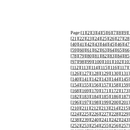
Page:[
1
][
2
][
3
][
4
][
5
][
6
][
7
][
8
][
9
][
[
21
][
22
][
23
][
24
][
25
][
26
][
27
][
28
[
40
][
41
][
42
][
43
][
44
][
45
][
46
][
47
[
59
][
60
][
61
][
62
][
63
][
64
][
65
][
66
[
78
][
79
][
80
][
81
][
82
][
83
][
84
][
85
[
97
][
98
][
99
][
100
][
101
][
102
][
10
[
112
][
113
][
114
][
115
][
116
][
117
][
[
126
][
127
][
128
][
129
][
130
][
131
]
[
140
][
141
][
142
][
143
][
144
][
145
]
[
154
][
155
][
156
][
157
][
158
][
159
]
[
168
][
169
][
170
][
171
][
172
][
173
]
[
182
][
183
][
184
][
185
][
186
][
187
]
[
196
][
197
][
198
][
199
][
200
][
201
]
[
210
][
211
][
212
][
213
][
214
][
215
]
[
224
][
225
][
226
][
227
][
228
][
229
]
[
238
][
239
][
240
][
241
][
242
][
243
]
[
252
][
253
][
254
][
255
][
256
][
257
]