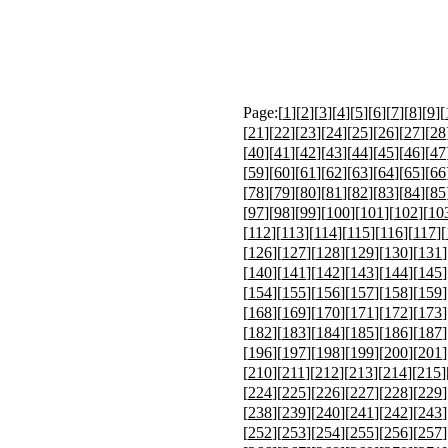
Page:[
1
][
2
][
3
][
4
][
5
][
6
][
7
][
8
][
9
][
[
21
][
22
][
23
][
24
][
25
][
26
][
27
][
28
[
40
][
41
][
42
][
43
][
44
][
45
][
46
][
47
[
59
][
60
][
61
][
62
][
63
][
64
][
65
][
66
[
78
][
79
][
80
][
81
][
82
][
83
][
84
][
85
[
97
][
98
][
99
][
100
][
101
][
102
][
10
[
112
][
113
][
114
][
115
][
116
][
117
][
[
126
][
127
][
128
][
129
][
130
][
131
]
[
140
][
141
][
142
][
143
][
144
][
145
]
[
154
][
155
][
156
][
157
][
158
][
159
]
[
168
][
169
][
170
][
171
][
172
][
173
]
[
182
][
183
][
184
][
185
][
186
][
187
]
[
196
][
197
][
198
][
199
][
200
][
201
]
[
210
][
211
][
212
][
213
][
214
][
215
]
[
224
][
225
][
226
][
227
][
228
][
229
]
[
238
][
239
][
240
][
241
][
242
][
243
]
[
252
][
253
][
254
][
255
][
256
][
257
]