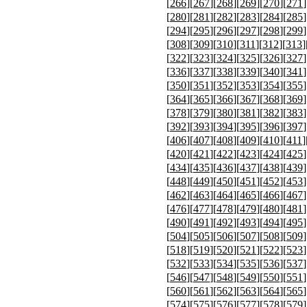
[
266
][
267
][
268
][
269
][
270
][
271
]
[
280
][
281
][
282
][
283
][
284
][
285
]
[
294
][
295
][
296
][
297
][
298
][
299
]
[
308
][
309
][
310
][
311
][
312
][
313
]
[
322
][
323
][
324
][
325
][
326
][
327
]
[
336
][
337
][
338
][
339
][
340
][
341
]
[
350
][
351
][
352
][
353
][
354
][
355
]
[
364
][
365
][
366
][
367
][
368
][
369
]
[
378
][
379
][
380
][
381
][
382
][
383
]
[
392
][
393
][
394
][
395
][
396
][
397
]
[
406
][
407
][
408
][
409
][
410
][
411
]
[
420
][
421
][
422
][
423
][
424
][
425
]
[
434
][
435
][
436
][
437
][
438
][
439
]
[
448
][
449
][
450
][
451
][
452
][
453
]
[
462
][
463
][
464
][
465
][
466
][
467
]
[
476
][
477
][
478
][
479
][
480
][
481
]
[
490
][
491
][
492
][
493
][
494
][
495
]
[
504
][
505
][
506
][
507
][
508
][
509
]
[
518
][
519
][
520
][
521
][
522
][
523
]
[
532
][
533
][
534
][
535
][
536
][
537
]
[
546
][
547
][
548
][
549
][
550
][
551
]
[
560
][
561
][
562
][
563
][
564
][
565
]
[
574
][
575
][
576
][
577
][
578
][
579
]