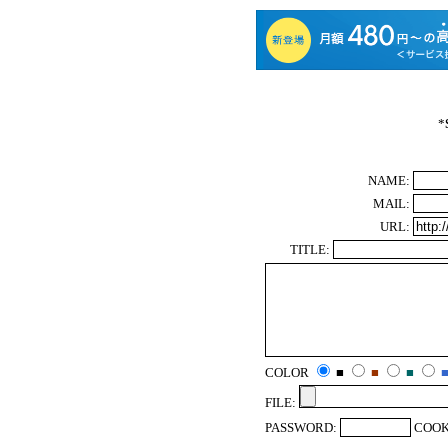
*
NAME:
MAIL:
URL:
TITLE:
COLOR
■
■
■
FILE:
PASSWORD:
COOK