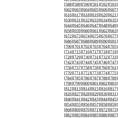
[
588
][
589
][
590
][
591
][
592
][
593
]
[
602
][
603
][
604
][
605
][
606
][
607
]
[
616
][
617
][
618
][
619
][
620
][
621
]
[
630
][
631
][
632
][
633
][
634
][
635
]
[
644
][
645
][
646
][
647
][
648
][
649
]
[
658
][
659
][
660
][
661
][
662
][
663
]
[
672
][
673
][
674
][
675
][
676
][
677
]
[
686
][
687
][
688
][
689
][
690
][
691
]
[
700
][
701
][
702
][
703
][
704
][
705
]
[
714
][
715
][
716
][
717
][
718
][
719
]
[
728
][
729
][
730
][
731
][
732
][
733
]
[
742
][
743
][
744
][
745
][
746
][
747
]
[
756
][
757
][
758
][
759
][
760
][
761
]
[
770
][
771
][
772
][
773
][
774
][
775
]
[
784
][
785
][
786
][
787
][
788
][
789
]
[
798
][
799
][
800
][
801
][
802
][
803
]
[
812
][
813
][
814
][
815
][
816
][
817
]
[
826
][
827
][
828
][
829
][
830
][
831
]
[
840
][
841
][
842
][
843
][
844
][
845
]
[
854
][
855
][
856
][
857
][
858
][
859
]
[
868
][
869
][
870
][
871
][
872
][
873
]
[
882
][
883
][
884
][
885
][
886
][
887
]