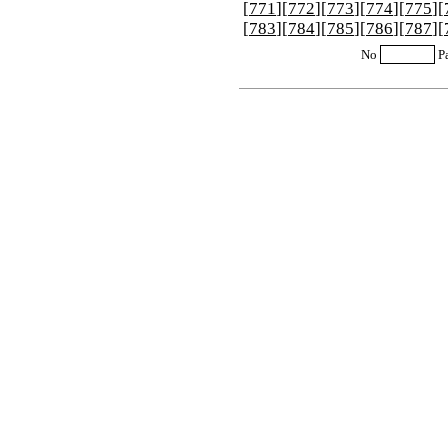
[
771
][
772
][
773
][
774
][
775
][
[
783
][
784
][
785
][
786
][
787
][
No
P