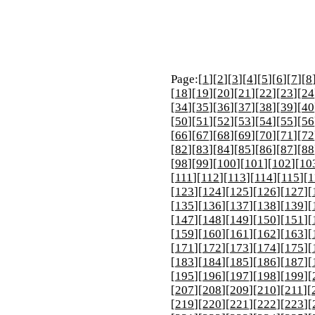
Page:[
1
][
2
][
3
][
4
][
5
][
6
][
7
][
8
[
18
][
19
][
20
][
21
][
22
][
23
][
24
[
34
][
35
][
36
][
37
][
38
][
39
][
40
[
50
][
51
][
52
][
53
][
54
][
55
][
56
[
66
][
67
][
68
][
69
][
70
][
71
][
72
[
82
][
83
][
84
][
85
][
86
][
87
][
88
[
98
][
99
][
100
][
101
][
102
][
10
[
111
][
112
][
113
][
114
][
115
][
1
[
123
][
124
][
125
][
126
][
127
][
[
135
][
136
][
137
][
138
][
139
][
[
147
][
148
][
149
][
150
][
151
][
[
159
][
160
][
161
][
162
][
163
][
[
171
][
172
][
173
][
174
][
175
][
[
183
][
184
][
185
][
186
][
187
][
[
195
][
196
][
197
][
198
][
199
][
[
207
][
208
][
209
][
210
][
211
][
[
219
][
220
][
221
][
222
][
223
][