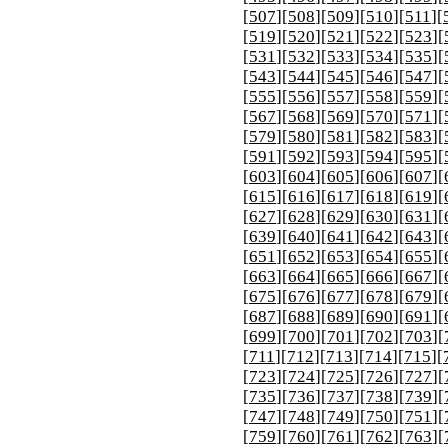
[
507
][
508
][
509
][
510
][
511
][
[
519
][
520
][
521
][
522
][
523
][
[
531
][
532
][
533
][
534
][
535
][
[
543
][
544
][
545
][
546
][
547
][
[
555
][
556
][
557
][
558
][
559
][
[
567
][
568
][
569
][
570
][
571
][
[
579
][
580
][
581
][
582
][
583
][
[
591
][
592
][
593
][
594
][
595
][
[
603
][
604
][
605
][
606
][
607
][
[
615
][
616
][
617
][
618
][
619
][
[
627
][
628
][
629
][
630
][
631
][
[
639
][
640
][
641
][
642
][
643
][
[
651
][
652
][
653
][
654
][
655
][
[
663
][
664
][
665
][
666
][
667
][
[
675
][
676
][
677
][
678
][
679
][
[
687
][
688
][
689
][
690
][
691
][
[
699
][
700
][
701
][
702
][
703
][
[
711
][
712
][
713
][
714
][
715
][
[
723
][
724
][
725
][
726
][
727
][
[
735
][
736
][
737
][
738
][
739
][
[
747
][
748
][
749
][
750
][
751
][
[
759
][
760
][
761
][
762
][
763
][