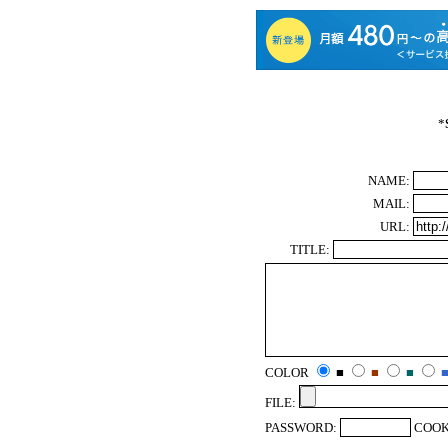
*
NAME:
MAIL:
URL:
TITLE:
COLOR
■
■
■
FILE:
PASSWORD:
COOK