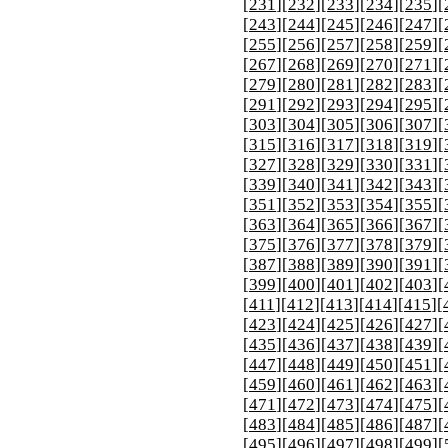
[
231
][
232
][
233
][
234
][
235
][
[
243
][
244
][
245
][
246
][
247
][
[
255
][
256
][
257
][
258
][
259
][
[
267
][
268
][
269
][
270
][
271
][
[
279
][
280
][
281
][
282
][
283
][
[
291
][
292
][
293
][
294
][
295
][
[
303
][
304
][
305
][
306
][
307
][
[
315
][
316
][
317
][
318
][
319
][
[
327
][
328
][
329
][
330
][
331
][
[
339
][
340
][
341
][
342
][
343
][
[
351
][
352
][
353
][
354
][
355
][
[
363
][
364
][
365
][
366
][
367
][
[
375
][
376
][
377
][
378
][
379
][
[
387
][
388
][
389
][
390
][
391
][
[
399
][
400
][
401
][
402
][
403
][
[
411
][
412
][
413
][
414
][
415
][
[
423
][
424
][
425
][
426
][
427
][
[
435
][
436
][
437
][
438
][
439
][
[
447
][
448
][
449
][
450
][
451
][
[
459
][
460
][
461
][
462
][
463
][
[
471
][
472
][
473
][
474
][
475
][
[
483
][
484
][
485
][
486
][
487
][
[
495
][
496
][
497
][
498
][
499
][