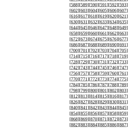
[
588
][
589
][
590
][
591
][
592
][
593
]
[
602
][
603
][
604
][
605
][
606
][
607
]
[
616
][
617
][
618
][
619
][
620
][
621
]
[
630
][
631
][
632
][
633
][
634
][
635
]
[
644
][
645
][
646
][
647
][
648
][
649
]
[
658
][
659
][
660
][
661
][
662
][
663
]
[
672
][
673
][
674
][
675
][
676
][
677
]
[
686
][
687
][
688
][
689
][
690
][
691
]
[
700
][
701
][
702
][
703
][
704
][
705
]
[
714
][
715
][
716
][
717
][
718
][
719
]
[
728
][
729
][
730
][
731
][
732
][
733
]
[
742
][
743
][
744
][
745
][
746
][
747
]
[
756
][
757
][
758
][
759
][
760
][
761
]
[
770
][
771
][
772
][
773
][
774
][
775
]
[
784
][
785
][
786
][
787
][
788
][
789
]
[
798
][
799
][
800
][
801
][
802
][
803
]
[
812
][
813
][
814
][
815
][
816
][
817
]
[
826
][
827
][
828
][
829
][
830
][
831
]
[
840
][
841
][
842
][
843
][
844
][
845
]
[
854
][
855
][
856
][
857
][
858
][
859
]
[
868
][
869
][
870
][
871
][
872
][
873
]
[
882
][
883
][
884
][
885
][
886
][
887
]