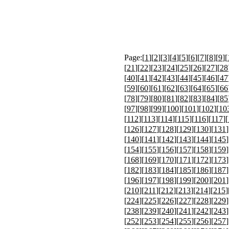
Page:[
1
][
2
][
3
][
4
][
5
][
6
][
7
][
8
][
9
][
[
21
][
22
][
23
][
24
][
25
][
26
][
27
][
28
[
40
][
41
][
42
][
43
][
44
][
45
][
46
][
47
[
59
][
60
][
61
][
62
][
63
][
64
][
65
][
66
[
78
][
79
][
80
][
81
][
82
][
83
][
84
][
85
[
97
][
98
][
99
][
100
][
101
][
102
][
10
[
112
][
113
][
114
][
115
][
116
][
117
][
[
126
][
127
][
128
][
129
][
130
][
131
]
[
140
][
141
][
142
][
143
][
144
][
145
]
[
154
][
155
][
156
][
157
][
158
][
159
]
[
168
][
169
][
170
][
171
][
172
][
173
]
[
182
][
183
][
184
][
185
][
186
][
187
]
[
196
][
197
][
198
][
199
][
200
][
201
]
[
210
][
211
][
212
][
213
][
214
][
215
]
[
224
][
225
][
226
][
227
][
228
][
229
]
[
238
][
239
][
240
][
241
][
242
][
243
]
[
252
][
253
][
254
][
255
][
256
][
257
]