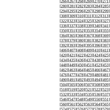
[
266
][
267
][
268
][
269
][
270
][
271
]
[
280
][
281
][
282
][
283
][
284
][
285
]
[
294
][
295
][
296
][
297
][
298
][
299
]
[
308
][
309
][
310
][
311
][
312
][
313
]
[
322
][
323
][
324
][
325
][
326
][
327
]
[
336
][
337
][
338
][
339
][
340
][
341
]
[
350
][
351
][
352
][
353
][
354
][
355
]
[
364
][
365
][
366
][
367
][
368
][
369
]
[
378
][
379
][
380
][
381
][
382
][
383
]
[
392
][
393
][
394
][
395
][
396
][
397
]
[
406
][
407
][
408
][
409
][
410
][
411
]
[
420
][
421
][
422
][
423
][
424
][
425
]
[
434
][
435
][
436
][
437
][
438
][
439
]
[
448
][
449
][
450
][
451
][
452
][
453
]
[
462
][
463
][
464
][
465
][
466
][
467
]
[
476
][
477
][
478
][
479
][
480
][
481
]
[
490
][
491
][
492
][
493
][
494
][
495
]
[
504
][
505
][
506
][
507
][
508
][
509
]
[
518
][
519
][
520
][
521
][
522
][
523
]
[
532
][
533
][
534
][
535
][
536
][
537
]
[
546
][
547
][
548
][
549
][
550
][
551
]
[
560
][
561
][
562
][
563
][
564
][
565
]
[
574
][
575
][
576
][
577
][
578
][
579
]