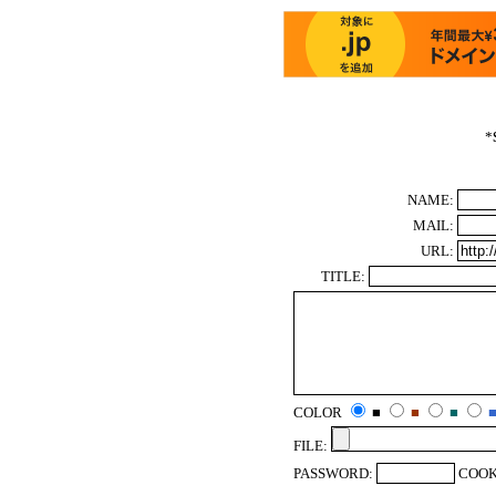
*
NAME:
MAIL:
URL:
TITLE:
COLOR
■
■
■
FILE:
PASSWORD:
COOK