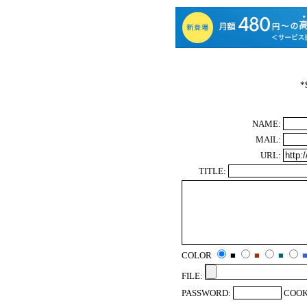
*
NAME:
MAIL:
URL:
TITLE:
COLOR
■
■
■
FILE:
PASSWORD:
COOK