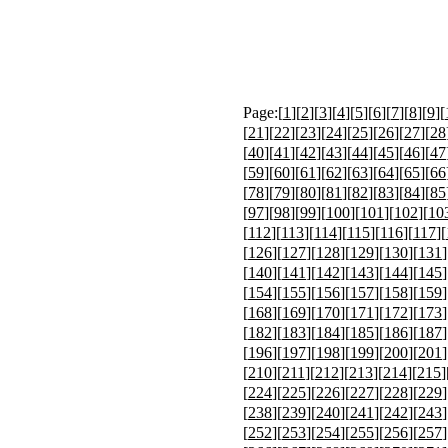
Page:[
1
][
2
][
3
][
4
][
5
][
6
][
7
][
8
][
9
][
[
21
][
22
][
23
][
24
][
25
][
26
][
27
][
28
[
40
][
41
][
42
][
43
][
44
][
45
][
46
][
47
[
59
][
60
][
61
][
62
][
63
][
64
][
65
][
66
[
78
][
79
][
80
][
81
][
82
][
83
][
84
][
85
[
97
][
98
][
99
][
100
][
101
][
102
][
10
[
112
][
113
][
114
][
115
][
116
][
117
][
[
126
][
127
][
128
][
129
][
130
][
131
]
[
140
][
141
][
142
][
143
][
144
][
145
]
[
154
][
155
][
156
][
157
][
158
][
159
]
[
168
][
169
][
170
][
171
][
172
][
173
]
[
182
][
183
][
184
][
185
][
186
][
187
]
[
196
][
197
][
198
][
199
][
200
][
201
]
[
210
][
211
][
212
][
213
][
214
][
215
]
[
224
][
225
][
226
][
227
][
228
][
229
]
[
238
][
239
][
240
][
241
][
242
][
243
]
[
252
][
253
][
254
][
255
][
256
][
257
]