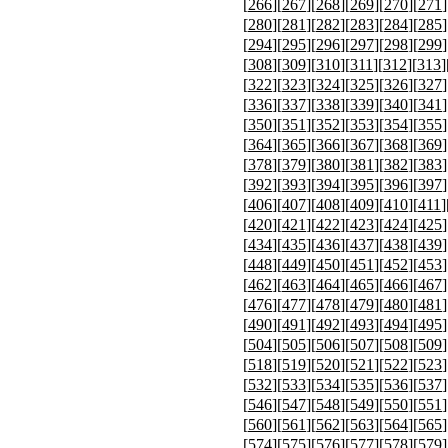
[
266
][
267
][
268
][
269
][
270
][
271
]
[
280
][
281
][
282
][
283
][
284
][
285
]
[
294
][
295
][
296
][
297
][
298
][
299
]
[
308
][
309
][
310
][
311
][
312
][
313
]
[
322
][
323
][
324
][
325
][
326
][
327
]
[
336
][
337
][
338
][
339
][
340
][
341
]
[
350
][
351
][
352
][
353
][
354
][
355
]
[
364
][
365
][
366
][
367
][
368
][
369
]
[
378
][
379
][
380
][
381
][
382
][
383
]
[
392
][
393
][
394
][
395
][
396
][
397
]
[
406
][
407
][
408
][
409
][
410
][
411
]
[
420
][
421
][
422
][
423
][
424
][
425
]
[
434
][
435
][
436
][
437
][
438
][
439
]
[
448
][
449
][
450
][
451
][
452
][
453
]
[
462
][
463
][
464
][
465
][
466
][
467
]
[
476
][
477
][
478
][
479
][
480
][
481
]
[
490
][
491
][
492
][
493
][
494
][
495
]
[
504
][
505
][
506
][
507
][
508
][
509
]
[
518
][
519
][
520
][
521
][
522
][
523
]
[
532
][
533
][
534
][
535
][
536
][
537
]
[
546
][
547
][
548
][
549
][
550
][
551
]
[
560
][
561
][
562
][
563
][
564
][
565
]
[
574
][
575
][
576
][
577
][
578
][
579
]