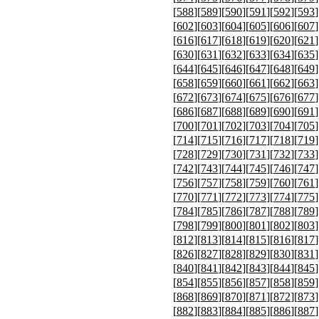
[
588
][
589
][
590
][
591
][
592
][
593
]
[
602
][
603
][
604
][
605
][
606
][
607
]
[
616
][
617
][
618
][
619
][
620
][
621
]
[
630
][
631
][
632
][
633
][
634
][
635
]
[
644
][
645
][
646
][
647
][
648
][
649
]
[
658
][
659
][
660
][
661
][
662
][
663
]
[
672
][
673
][
674
][
675
][
676
][
677
]
[
686
][
687
][
688
][
689
][
690
][
691
]
[
700
][
701
][
702
][
703
][
704
][
705
]
[
714
][
715
][
716
][
717
][
718
][
719
]
[
728
][
729
][
730
][
731
][
732
][
733
]
[
742
][
743
][
744
][
745
][
746
][
747
]
[
756
][
757
][
758
][
759
][
760
][
761
]
[
770
][
771
][
772
][
773
][
774
][
775
]
[
784
][
785
][
786
][
787
][
788
][
789
]
[
798
][
799
][
800
][
801
][
802
][
803
]
[
812
][
813
][
814
][
815
][
816
][
817
]
[
826
][
827
][
828
][
829
][
830
][
831
]
[
840
][
841
][
842
][
843
][
844
][
845
]
[
854
][
855
][
856
][
857
][
858
][
859
]
[
868
][
869
][
870
][
871
][
872
][
873
]
[
882
][
883
][
884
][
885
][
886
][
887
]