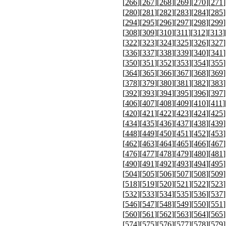
[
266
][
267
][
268
][
269
][
270
][
271
]
[
280
][
281
][
282
][
283
][
284
][
285
]
[
294
][
295
][
296
][
297
][
298
][
299
]
[
308
][
309
][
310
][
311
][
312
][
313
]
[
322
][
323
][
324
][
325
][
326
][
327
]
[
336
][
337
][
338
][
339
][
340
][
341
]
[
350
][
351
][
352
][
353
][
354
][
355
]
[
364
][
365
][
366
][
367
][
368
][
369
]
[
378
][
379
][
380
][
381
][
382
][
383
]
[
392
][
393
][
394
][
395
][
396
][
397
]
[
406
][
407
][
408
][
409
][
410
][
411
]
[
420
][
421
][
422
][
423
][
424
][
425
]
[
434
][
435
][
436
][
437
][
438
][
439
]
[
448
][
449
][
450
][
451
][
452
][
453
]
[
462
][
463
][
464
][
465
][
466
][
467
]
[
476
][
477
][
478
][
479
][
480
][
481
]
[
490
][
491
][
492
][
493
][
494
][
495
]
[
504
][
505
][
506
][
507
][
508
][
509
]
[
518
][
519
][
520
][
521
][
522
][
523
]
[
532
][
533
][
534
][
535
][
536
][
537
]
[
546
][
547
][
548
][
549
][
550
][
551
]
[
560
][
561
][
562
][
563
][
564
][
565
]
[
574
][
575
][
576
][
577
][
578
][
579
]