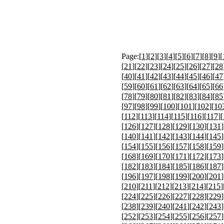
Page:[
1
][
2
][
3
][
4
][
5
][
6
][
7
][
8
][
9
][
[
21
][
22
][
23
][
24
][
25
][
26
][
27
][
28
[
40
][
41
][
42
][
43
][
44
][
45
][
46
][
47
[
59
][
60
][
61
][
62
][
63
][
64
][
65
][
66
[
78
][
79
][
80
][
81
][
82
][
83
][
84
][
85
[
97
][
98
][
99
][
100
][
101
][
102
][
10
[
112
][
113
][
114
][
115
][
116
][
117
][
[
126
][
127
][
128
][
129
][
130
][
131
]
[
140
][
141
][
142
][
143
][
144
][
145
]
[
154
][
155
][
156
][
157
][
158
][
159
]
[
168
][
169
][
170
][
171
][
172
][
173
]
[
182
][
183
][
184
][
185
][
186
][
187
]
[
196
][
197
][
198
][
199
][
200
][
201
]
[
210
][
211
][
212
][
213
][
214
][
215
]
[
224
][
225
][
226
][
227
][
228
][
229
]
[
238
][
239
][
240
][
241
][
242
][
243
]
[
252
][
253
][
254
][
255
][
256
][
257
]