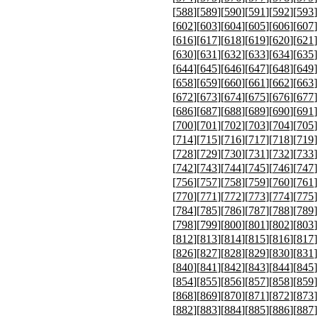
[
588
][
589
][
590
][
591
][
592
][
593
]
[
602
][
603
][
604
][
605
][
606
][
607
]
[
616
][
617
][
618
][
619
][
620
][
621
]
[
630
][
631
][
632
][
633
][
634
][
635
]
[
644
][
645
][
646
][
647
][
648
][
649
]
[
658
][
659
][
660
][
661
][
662
][
663
]
[
672
][
673
][
674
][
675
][
676
][
677
]
[
686
][
687
][
688
][
689
][
690
][
691
]
[
700
][
701
][
702
][
703
][
704
][
705
]
[
714
][
715
][
716
][
717
][
718
][
719
]
[
728
][
729
][
730
][
731
][
732
][
733
]
[
742
][
743
][
744
][
745
][
746
][
747
]
[
756
][
757
][
758
][
759
][
760
][
761
]
[
770
][
771
][
772
][
773
][
774
][
775
]
[
784
][
785
][
786
][
787
][
788
][
789
]
[
798
][
799
][
800
][
801
][
802
][
803
]
[
812
][
813
][
814
][
815
][
816
][
817
]
[
826
][
827
][
828
][
829
][
830
][
831
]
[
840
][
841
][
842
][
843
][
844
][
845
]
[
854
][
855
][
856
][
857
][
858
][
859
]
[
868
][
869
][
870
][
871
][
872
][
873
]
[
882
][
883
][
884
][
885
][
886
][
887
]