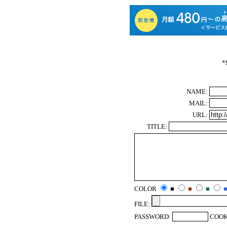
*
NAME:
MAIL:
URL:
TITLE:
COLOR
■
■
■
FILE:
PASSWORD:
COOK