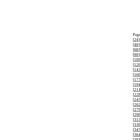
Page
[
24
]
[
46
]
[
68
]
[
90
]
[
10
[
12
[
14
[
16
[
17
[
19
[
21
[
22
[
24
[
26
[
27
[
29
[
31
[
33
[
34
[
36
[
38