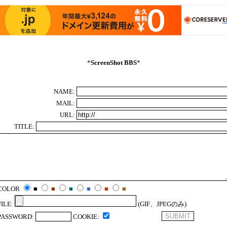
*
ScreenShot BBS
*
NAME:
MAIL:
URL:
TITLE:
COLOR
■
■
■
■
■
■
FILE:
(GIF、JPEGのみ)
PASSWORD:
COOKIE: