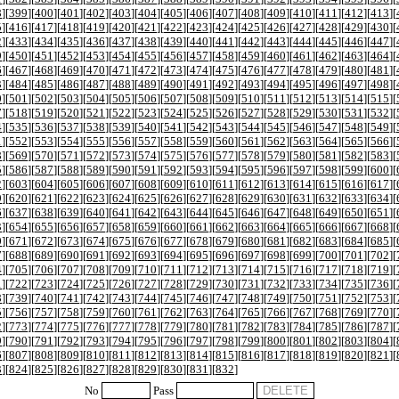
8
][
399
][
400
][
401
][
402
][
403
][
404
][
405
][
406
][
407
][
408
][
409
][
410
][
411
][
412
][
413
][
5
][
416
][
417
][
418
][
419
][
420
][
421
][
422
][
423
][
424
][
425
][
426
][
427
][
428
][
429
][
430
][
2
][
433
][
434
][
435
][
436
][
437
][
438
][
439
][
440
][
441
][
442
][
443
][
444
][
445
][
446
][
447
][
9
][
450
][
451
][
452
][
453
][
454
][
455
][
456
][
457
][
458
][
459
][
460
][
461
][
462
][
463
][
464
][
6
][
467
][
468
][
469
][
470
][
471
][
472
][
473
][
474
][
475
][
476
][
477
][
478
][
479
][
480
][
481
][
3
][
484
][
485
][
486
][
487
][
488
][
489
][
490
][
491
][
492
][
493
][
494
][
495
][
496
][
497
][
498
][
0
][
501
][
502
][
503
][
504
][
505
][
506
][
507
][
508
][
509
][
510
][
511
][
512
][
513
][
514
][
515
][
7
][
518
][
519
][
520
][
521
][
522
][
523
][
524
][
525
][
526
][
527
][
528
][
529
][
530
][
531
][
532
][
4
][
535
][
536
][
537
][
538
][
539
][
540
][
541
][
542
][
543
][
544
][
545
][
546
][
547
][
548
][
549
][
1
][
552
][
553
][
554
][
555
][
556
][
557
][
558
][
559
][
560
][
561
][
562
][
563
][
564
][
565
][
566
][
8
][
569
][
570
][
571
][
572
][
573
][
574
][
575
][
576
][
577
][
578
][
579
][
580
][
581
][
582
][
583
][
5
][
586
][
587
][
588
][
589
][
590
][
591
][
592
][
593
][
594
][
595
][
596
][
597
][
598
][
599
][
600
][
2
][
603
][
604
][
605
][
606
][
607
][
608
][
609
][
610
][
611
][
612
][
613
][
614
][
615
][
616
][
617
][
9
][
620
][
621
][
622
][
623
][
624
][
625
][
626
][
627
][
628
][
629
][
630
][
631
][
632
][
633
][
634
][
6
][
637
][
638
][
639
][
640
][
641
][
642
][
643
][
644
][
645
][
646
][
647
][
648
][
649
][
650
][
651
][
3
][
654
][
655
][
656
][
657
][
658
][
659
][
660
][
661
][
662
][
663
][
664
][
665
][
666
][
667
][
668
][
0
][
671
][
672
][
673
][
674
][
675
][
676
][
677
][
678
][
679
][
680
][
681
][
682
][
683
][
684
][
685
][
7
][
688
][
689
][
690
][
691
][
692
][
693
][
694
][
695
][
696
][
697
][
698
][
699
][
700
][
701
][
702
][
4
][
705
][
706
][
707
][
708
][
709
][
710
][
711
][
712
][
713
][
714
][
715
][
716
][
717
][
718
][
719
][
1
][
722
][
723
][
724
][
725
][
726
][
727
][
728
][
729
][
730
][
731
][
732
][
733
][
734
][
735
][
736
][
8
][
739
][
740
][
741
][
742
][
743
][
744
][
745
][
746
][
747
][
748
][
749
][
750
][
751
][
752
][
753
][
5
][
756
][
757
][
758
][
759
][
760
][
761
][
762
][
763
][
764
][
765
][
766
][
767
][
768
][
769
][
770
][
2
][
773
][
774
][
775
][
776
][
777
][
778
][
779
][
780
][
781
][
782
][
783
][
784
][
785
][
786
][
787
][
9
][
790
][
791
][
792
][
793
][
794
][
795
][
796
][
797
][
798
][
799
][
800
][
801
][
802
][
803
][
804
][
6
][
807
][
808
][
809
][
810
][
811
][
812
][
813
][
814
][
815
][
816
][
817
][
818
][
819
][
820
][
821
][
3
][
824
][
825
][
826
][
827
][
828
][
829
][
830
][
831
][
832
]
No
Pass