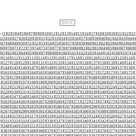
:[
1
][
2
][
3
][
4
][
5
][
6
][
7
][
8
][
9
][
10
][
11
][
12
][
13
][
14
][
15
][
16
][
17
][
18
][
19
][
20
][
21
][
22
][
23
[
25
][
26
][
27
][
28
][
29
][
30
][
31
][
32
][
33
][
34
][
35
][
36
][
37
][
38
][
39
][
40
][
41
][
42
][
43
][
44
][
[
47
][
48
][
49
][
50
][
51
][
52
][
53
][
54
][
55
][
56
][
57
][
58
][
59
][
60
][
61
][
62
][
63
][
64
][
65
][
66
][
[
69
][
70
][
71
][
72
][
73
][
74
][
75
][
76
][
77
][
78
][
79
][
80
][
81
][
82
][
83
][
84
][
85
][
86
][
87
][
88
][
[
91
][
92
][
93
][
94
][
95
][
96
][
97
][
98
][
99
][
100
][
101
][
102
][
103
][
104
][
105
][
106
][
107
][
10
9
][
110
][
111
][
112
][
113
][
114
][
115
][
116
][
117
][
118
][
119
][
120
][
121
][
122
][
123
][
124
][
6
][
127
][
128
][
129
][
130
][
131
][
132
][
133
][
134
][
135
][
136
][
137
][
138
][
139
][
140
][
141
][
3
][
144
][
145
][
146
][
147
][
148
][
149
][
150
][
151
][
152
][
153
][
154
][
155
][
156
][
157
][
158
][
0
][
161
][
162
][
163
][
164
][
165
][
166
][
167
][
168
][
169
][
170
][
171
][
172
][
173
][
174
][
175
][
7
][
178
][
179
][
180
][
181
][
182
][
183
][
184
][
185
][
186
][
187
][
188
][
189
][
190
][
191
][
192
][
4
][
195
][
196
][
197
][
198
][
199
][
200
][
201
][
202
][
203
][
204
][
205
][
206
][
207
][
208
][
209
][
1
][
212
][
213
][
214
][
215
][
216
][
217
][
218
][
219
][
220
][
221
][
222
][
223
][
224
][
225
][
226
][
8
][
229
][
230
][
231
][
232
][
233
][
234
][
235
][
236
][
237
][
238
][
239
][
240
][
241
][
242
][
243
][
5
][
246
][
247
][
248
][
249
][
250
][
251
][
252
][
253
][
254
][
255
][
256
][
257
][
258
][
259
][
260
][
2
][
263
][
264
][
265
][
266
][
267
][
268
][
269
][
270
][
271
][
272
][
273
][
274
][
275
][
276
][
277
][
9
][
280
][
281
][
282
][
283
][
284
][
285
][
286
][
287
][
288
][
289
][
290
][
291
][
292
][
293
][
294
][
6
][
297
][
298
][
299
][
300
][
301
][
302
][
303
][
304
][
305
][
306
][
307
][
308
][
309
][
310
][
311
][
3
][
314
][
315
][
316
][
317
][
318
][
319
][
320
][
321
][
322
][
323
][
324
][
325
][
326
][
327
][
328
][
0
][
331
][
332
][
333
][
334
][
335
][
336
][
337
][
338
][
339
][
340
][
341
][
342
][
343
][
344
][
345
][
7
][
348
][
349
][
350
][
351
][
352
][
353
][
354
][
355
][
356
][
357
][
358
][
359
][
360
][
361
][
362
][
4
][
365
][
366
][
367
][
368
][
369
][
370
][
371
][
372
][
373
][
374
][
375
][
376
][
377
][
378
][
379
][
1
][
382
][
383
][
384
][
385
][
386
][
387
][
388
][
389
][
390
][
391
][
392
][
393
][
394
][
395
][
396
][