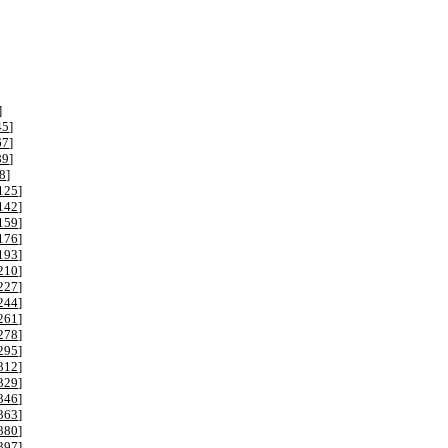
]
45
]
67
]
89
]
8
]
125
]
142
]
159
]
176
]
193
]
210
]
227
]
244
]
261
]
278
]
295
]
312
]
329
]
346
]
363
]
380
]
397
]