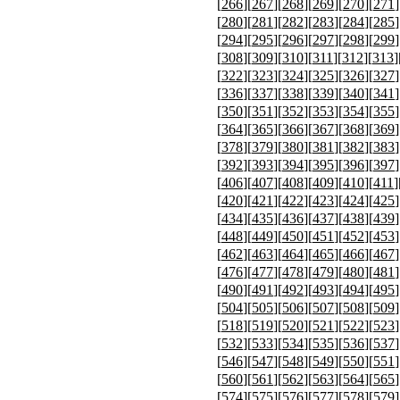
[
266
][
267
][
268
][
269
][
270
][
271
]
[
280
][
281
][
282
][
283
][
284
][
285
]
[
294
][
295
][
296
][
297
][
298
][
299
]
[
308
][
309
][
310
][
311
][
312
][
313
]
[
322
][
323
][
324
][
325
][
326
][
327
]
[
336
][
337
][
338
][
339
][
340
][
341
]
[
350
][
351
][
352
][
353
][
354
][
355
]
[
364
][
365
][
366
][
367
][
368
][
369
]
[
378
][
379
][
380
][
381
][
382
][
383
]
[
392
][
393
][
394
][
395
][
396
][
397
]
[
406
][
407
][
408
][
409
][
410
][
411
]
[
420
][
421
][
422
][
423
][
424
][
425
]
[
434
][
435
][
436
][
437
][
438
][
439
]
[
448
][
449
][
450
][
451
][
452
][
453
]
[
462
][
463
][
464
][
465
][
466
][
467
]
[
476
][
477
][
478
][
479
][
480
][
481
]
[
490
][
491
][
492
][
493
][
494
][
495
]
[
504
][
505
][
506
][
507
][
508
][
509
]
[
518
][
519
][
520
][
521
][
522
][
523
]
[
532
][
533
][
534
][
535
][
536
][
537
]
[
546
][
547
][
548
][
549
][
550
][
551
]
[
560
][
561
][
562
][
563
][
564
][
565
]
[
574
][
575
][
576
][
577
][
578
][
579
]