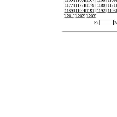
[
1165
][
1166
][
1167
][
1168
][
1169
]
[
1177
][
1178
][
1179
][
1180
][
1181
]
[
1189
][
1190
][
1191
][
1192
][
1193
]
[
1201
][
1202
][
1203
]
No
P