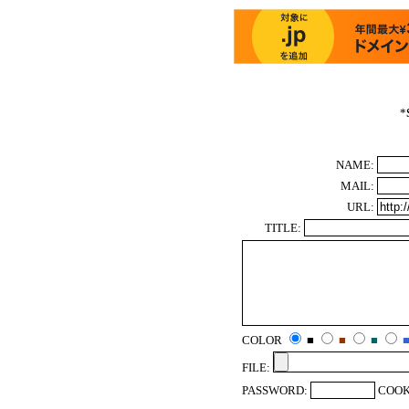
*
NAME:
MAIL:
URL:
TITLE:
COLOR
■
■
■
FILE:
PASSWORD:
COOK