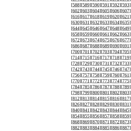
[
588
][
589
][
590
][
591
][
592
][
593
]
[
602
][
603
][
604
][
605
][
606
][
607
]
[
616
][
617
][
618
][
619
][
620
][
621
]
[
630
][
631
][
632
][
633
][
634
][
635
]
[
644
][
645
][
646
][
647
][
648
][
649
]
[
658
][
659
][
660
][
661
][
662
][
663
]
[
672
][
673
][
674
][
675
][
676
][
677
]
[
686
][
687
][
688
][
689
][
690
][
691
]
[
700
][
701
][
702
][
703
][
704
][
705
]
[
714
][
715
][
716
][
717
][
718
][
719
]
[
728
][
729
][
730
][
731
][
732
][
733
]
[
742
][
743
][
744
][
745
][
746
][
747
]
[
756
][
757
][
758
][
759
][
760
][
761
]
[
770
][
771
][
772
][
773
][
774
][
775
]
[
784
][
785
][
786
][
787
][
788
][
789
]
[
798
][
799
][
800
][
801
][
802
][
803
]
[
812
][
813
][
814
][
815
][
816
][
817
]
[
826
][
827
][
828
][
829
][
830
][
831
]
[
840
][
841
][
842
][
843
][
844
][
845
]
[
854
][
855
][
856
][
857
][
858
][
859
]
[
868
][
869
][
870
][
871
][
872
][
873
]
[
882
][
883
][
884
][
885
][
886
][
887
]