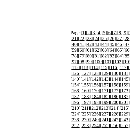
Page:[
1
][
2
][
3
][
4
][
5
][
6
][
7
][
8
][
9
][
[
21
][
22
][
23
][
24
][
25
][
26
][
27
][
28
[
40
][
41
][
42
][
43
][
44
][
45
][
46
][
47
[
59
][
60
][
61
][
62
][
63
][
64
][
65
][
66
[
78
][
79
][
80
][
81
][
82
][
83
][
84
][
85
[
97
][
98
][
99
][
100
][
101
][
102
][
10
[
112
][
113
][
114
][
115
][
116
][
117
][
[
126
][
127
][
128
][
129
][
130
][
131
]
[
140
][
141
][
142
][
143
][
144
][
145
]
[
154
][
155
][
156
][
157
][
158
][
159
]
[
168
][
169
][
170
][
171
][
172
][
173
]
[
182
][
183
][
184
][
185
][
186
][
187
]
[
196
][
197
][
198
][
199
][
200
][
201
]
[
210
][
211
][
212
][
213
][
214
][
215
]
[
224
][
225
][
226
][
227
][
228
][
229
]
[
238
][
239
][
240
][
241
][
242
][
243
]
[
252
][
253
][
254
][
255
][
256
][
257
]