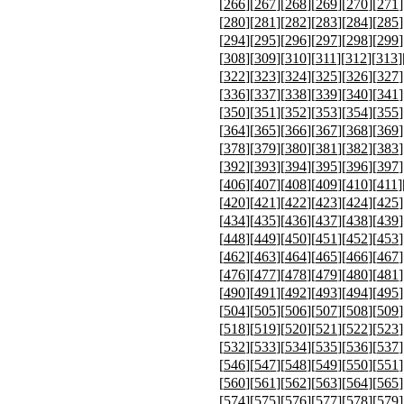
[
266
][
267
][
268
][
269
][
270
][
271
]
[
280
][
281
][
282
][
283
][
284
][
285
]
[
294
][
295
][
296
][
297
][
298
][
299
]
[
308
][
309
][
310
][
311
][
312
][
313
]
[
322
][
323
][
324
][
325
][
326
][
327
]
[
336
][
337
][
338
][
339
][
340
][
341
]
[
350
][
351
][
352
][
353
][
354
][
355
]
[
364
][
365
][
366
][
367
][
368
][
369
]
[
378
][
379
][
380
][
381
][
382
][
383
]
[
392
][
393
][
394
][
395
][
396
][
397
]
[
406
][
407
][
408
][
409
][
410
][
411
]
[
420
][
421
][
422
][
423
][
424
][
425
]
[
434
][
435
][
436
][
437
][
438
][
439
]
[
448
][
449
][
450
][
451
][
452
][
453
]
[
462
][
463
][
464
][
465
][
466
][
467
]
[
476
][
477
][
478
][
479
][
480
][
481
]
[
490
][
491
][
492
][
493
][
494
][
495
]
[
504
][
505
][
506
][
507
][
508
][
509
]
[
518
][
519
][
520
][
521
][
522
][
523
]
[
532
][
533
][
534
][
535
][
536
][
537
]
[
546
][
547
][
548
][
549
][
550
][
551
]
[
560
][
561
][
562
][
563
][
564
][
565
]
[
574
][
575
][
576
][
577
][
578
][
579
]