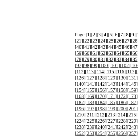
Page:[
1
][
2
][
3
][
4
][
5
][
6
][
7
][
8
][
9
][
[
21
][
22
][
23
][
24
][
25
][
26
][
27
][
28
[
40
][
41
][
42
][
43
][
44
][
45
][
46
][
47
[
59
][
60
][
61
][
62
][
63
][
64
][
65
][
66
[
78
][
79
][
80
][
81
][
82
][
83
][
84
][
85
[
97
][
98
][
99
][
100
][
101
][
102
][
10
[
112
][
113
][
114
][
115
][
116
][
117
][
[
126
][
127
][
128
][
129
][
130
][
131
]
[
140
][
141
][
142
][
143
][
144
][
145
]
[
154
][
155
][
156
][
157
][
158
][
159
]
[
168
][
169
][
170
][
171
][
172
][
173
]
[
182
][
183
][
184
][
185
][
186
][
187
]
[
196
][
197
][
198
][
199
][
200
][
201
]
[
210
][
211
][
212
][
213
][
214
][
215
]
[
224
][
225
][
226
][
227
][
228
][
229
]
[
238
][
239
][
240
][
241
][
242
][
243
]
[
252
][
253
][
254
][
255
][
256
][
257
]