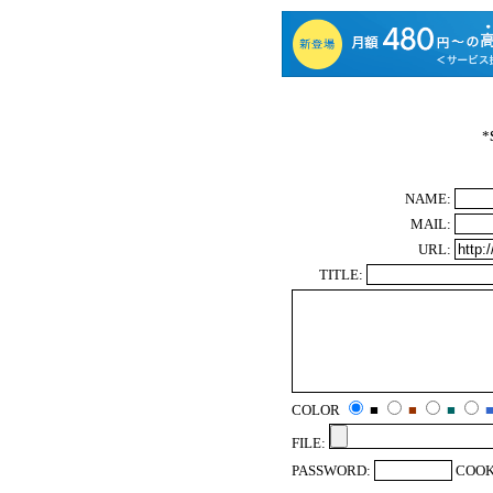
*
NAME:
MAIL:
URL:
TITLE:
COLOR
■
■
■
FILE:
PASSWORD:
COOK