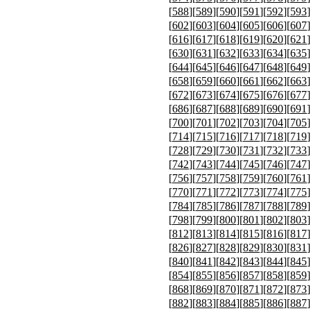
[
588
][
589
][
590
][
591
][
592
][
593
]
[
602
][
603
][
604
][
605
][
606
][
607
]
[
616
][
617
][
618
][
619
][
620
][
621
]
[
630
][
631
][
632
][
633
][
634
][
635
]
[
644
][
645
][
646
][
647
][
648
][
649
]
[
658
][
659
][
660
][
661
][
662
][
663
]
[
672
][
673
][
674
][
675
][
676
][
677
]
[
686
][
687
][
688
][
689
][
690
][
691
]
[
700
][
701
][
702
][
703
][
704
][
705
]
[
714
][
715
][
716
][
717
][
718
][
719
]
[
728
][
729
][
730
][
731
][
732
][
733
]
[
742
][
743
][
744
][
745
][
746
][
747
]
[
756
][
757
][
758
][
759
][
760
][
761
]
[
770
][
771
][
772
][
773
][
774
][
775
]
[
784
][
785
][
786
][
787
][
788
][
789
]
[
798
][
799
][
800
][
801
][
802
][
803
]
[
812
][
813
][
814
][
815
][
816
][
817
]
[
826
][
827
][
828
][
829
][
830
][
831
]
[
840
][
841
][
842
][
843
][
844
][
845
]
[
854
][
855
][
856
][
857
][
858
][
859
]
[
868
][
869
][
870
][
871
][
872
][
873
]
[
882
][
883
][
884
][
885
][
886
][
887
]