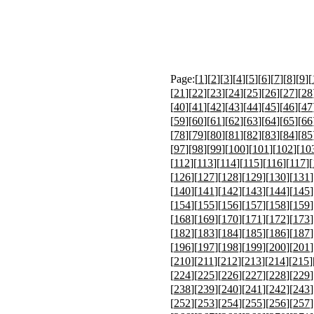
Page:[
1
][
2
][
3
][
4
][
5
][
6
][
7
][
8
][
9
][
[
21
][
22
][
23
][
24
][
25
][
26
][
27
][
28
[
40
][
41
][
42
][
43
][
44
][
45
][
46
][
47
[
59
][
60
][
61
][
62
][
63
][
64
][
65
][
66
[
78
][
79
][
80
][
81
][
82
][
83
][
84
][
85
[
97
][
98
][
99
][
100
][
101
][
102
][
10
[
112
][
113
][
114
][
115
][
116
][
117
][
[
126
][
127
][
128
][
129
][
130
][
131
]
[
140
][
141
][
142
][
143
][
144
][
145
]
[
154
][
155
][
156
][
157
][
158
][
159
]
[
168
][
169
][
170
][
171
][
172
][
173
]
[
182
][
183
][
184
][
185
][
186
][
187
]
[
196
][
197
][
198
][
199
][
200
][
201
]
[
210
][
211
][
212
][
213
][
214
][
215
]
[
224
][
225
][
226
][
227
][
228
][
229
]
[
238
][
239
][
240
][
241
][
242
][
243
]
[
252
][
253
][
254
][
255
][
256
][
257
]