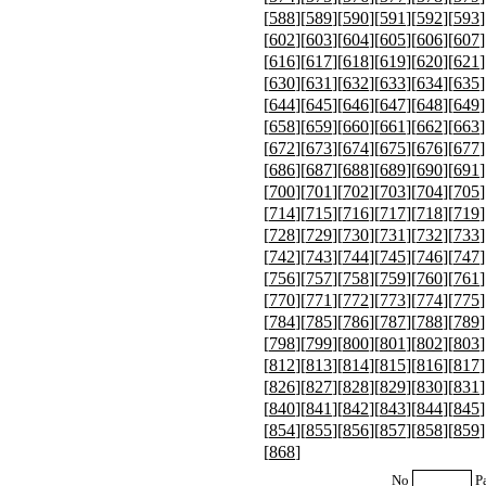
[
588
][
589
][
590
][
591
][
592
][
593
]
[
602
][
603
][
604
][
605
][
606
][
607
]
[
616
][
617
][
618
][
619
][
620
][
621
]
[
630
][
631
][
632
][
633
][
634
][
635
]
[
644
][
645
][
646
][
647
][
648
][
649
]
[
658
][
659
][
660
][
661
][
662
][
663
]
[
672
][
673
][
674
][
675
][
676
][
677
]
[
686
][
687
][
688
][
689
][
690
][
691
]
[
700
][
701
][
702
][
703
][
704
][
705
]
[
714
][
715
][
716
][
717
][
718
][
719
]
[
728
][
729
][
730
][
731
][
732
][
733
]
[
742
][
743
][
744
][
745
][
746
][
747
]
[
756
][
757
][
758
][
759
][
760
][
761
]
[
770
][
771
][
772
][
773
][
774
][
775
]
[
784
][
785
][
786
][
787
][
788
][
789
]
[
798
][
799
][
800
][
801
][
802
][
803
]
[
812
][
813
][
814
][
815
][
816
][
817
]
[
826
][
827
][
828
][
829
][
830
][
831
]
[
840
][
841
][
842
][
843
][
844
][
845
]
[
854
][
855
][
856
][
857
][
858
][
859
]
[
868
]
No
P