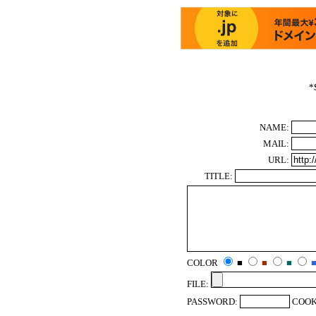
*
NAME:
MAIL:
URL:
TITLE:
COLOR
■
■
■
FILE:
PASSWORD:
COOK