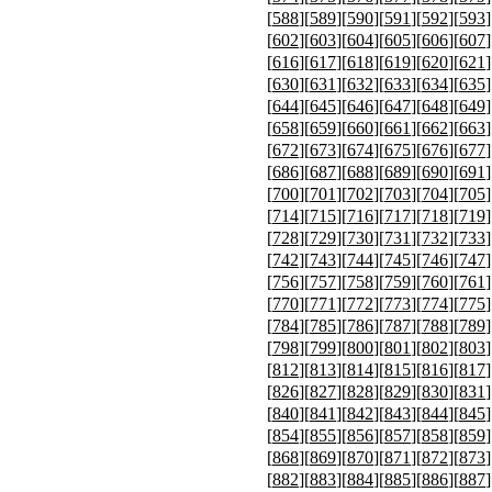
[
588
][
589
][
590
][
591
][
592
][
593
]
[
602
][
603
][
604
][
605
][
606
][
607
]
[
616
][
617
][
618
][
619
][
620
][
621
]
[
630
][
631
][
632
][
633
][
634
][
635
]
[
644
][
645
][
646
][
647
][
648
][
649
]
[
658
][
659
][
660
][
661
][
662
][
663
]
[
672
][
673
][
674
][
675
][
676
][
677
]
[
686
][
687
][
688
][
689
][
690
][
691
]
[
700
][
701
][
702
][
703
][
704
][
705
]
[
714
][
715
][
716
][
717
][
718
][
719
]
[
728
][
729
][
730
][
731
][
732
][
733
]
[
742
][
743
][
744
][
745
][
746
][
747
]
[
756
][
757
][
758
][
759
][
760
][
761
]
[
770
][
771
][
772
][
773
][
774
][
775
]
[
784
][
785
][
786
][
787
][
788
][
789
]
[
798
][
799
][
800
][
801
][
802
][
803
]
[
812
][
813
][
814
][
815
][
816
][
817
]
[
826
][
827
][
828
][
829
][
830
][
831
]
[
840
][
841
][
842
][
843
][
844
][
845
]
[
854
][
855
][
856
][
857
][
858
][
859
]
[
868
][
869
][
870
][
871
][
872
][
873
]
[
882
][
883
][
884
][
885
][
886
][
887
]