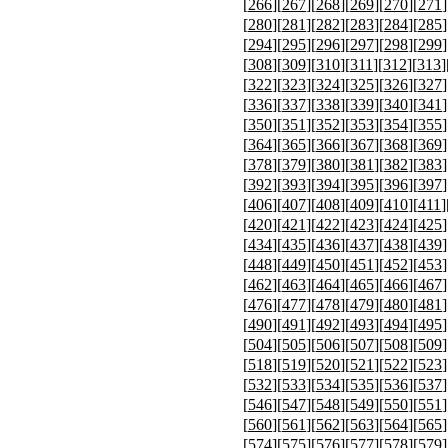
[
266
][
267
][
268
][
269
][
270
][
271
]
[
280
][
281
][
282
][
283
][
284
][
285
]
[
294
][
295
][
296
][
297
][
298
][
299
]
[
308
][
309
][
310
][
311
][
312
][
313
]
[
322
][
323
][
324
][
325
][
326
][
327
]
[
336
][
337
][
338
][
339
][
340
][
341
]
[
350
][
351
][
352
][
353
][
354
][
355
]
[
364
][
365
][
366
][
367
][
368
][
369
]
[
378
][
379
][
380
][
381
][
382
][
383
]
[
392
][
393
][
394
][
395
][
396
][
397
]
[
406
][
407
][
408
][
409
][
410
][
411
]
[
420
][
421
][
422
][
423
][
424
][
425
]
[
434
][
435
][
436
][
437
][
438
][
439
]
[
448
][
449
][
450
][
451
][
452
][
453
]
[
462
][
463
][
464
][
465
][
466
][
467
]
[
476
][
477
][
478
][
479
][
480
][
481
]
[
490
][
491
][
492
][
493
][
494
][
495
]
[
504
][
505
][
506
][
507
][
508
][
509
]
[
518
][
519
][
520
][
521
][
522
][
523
]
[
532
][
533
][
534
][
535
][
536
][
537
]
[
546
][
547
][
548
][
549
][
550
][
551
]
[
560
][
561
][
562
][
563
][
564
][
565
]
[
574
][
575
][
576
][
577
][
578
][
579
]