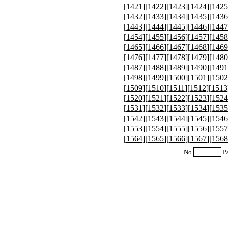
[
1421
][
1422
][
1423
][
1424
][
1425
[
1432
][
1433
][
1434
][
1435
][
1436
[
1443
][
1444
][
1445
][
1446
][
1447
[
1454
][
1455
][
1456
][
1457
][
1458
[
1465
][
1466
][
1467
][
1468
][
1469
[
1476
][
1477
][
1478
][
1479
][
1480
[
1487
][
1488
][
1489
][
1490
][
1491
[
1498
][
1499
][
1500
][
1501
][
1502
[
1509
][
1510
][
1511
][
1512
][
1513
[
1520
][
1521
][
1522
][
1523
][
1524
[
1531
][
1532
][
1533
][
1534
][
1535
[
1542
][
1543
][
1544
][
1545
][
1546
[
1553
][
1554
][
1555
][
1556
][
1557
[
1564
][
1565
][
1566
][
1567
][
1568
No
P