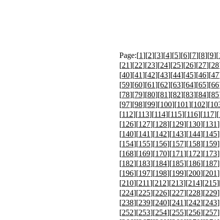
Page:[
1
][
2
][
3
][
4
][
5
][
6
][
7
][
8
][
9
][
[
21
][
22
][
23
][
24
][
25
][
26
][
27
][
28
[
40
][
41
][
42
][
43
][
44
][
45
][
46
][
47
[
59
][
60
][
61
][
62
][
63
][
64
][
65
][
66
[
78
][
79
][
80
][
81
][
82
][
83
][
84
][
85
[
97
][
98
][
99
][
100
][
101
][
102
][
10
[
112
][
113
][
114
][
115
][
116
][
117
][
[
126
][
127
][
128
][
129
][
130
][
131
]
[
140
][
141
][
142
][
143
][
144
][
145
]
[
154
][
155
][
156
][
157
][
158
][
159
]
[
168
][
169
][
170
][
171
][
172
][
173
]
[
182
][
183
][
184
][
185
][
186
][
187
]
[
196
][
197
][
198
][
199
][
200
][
201
]
[
210
][
211
][
212
][
213
][
214
][
215
]
[
224
][
225
][
226
][
227
][
228
][
229
]
[
238
][
239
][
240
][
241
][
242
][
243
]
[
252
][
253
][
254
][
255
][
256
][
257
]