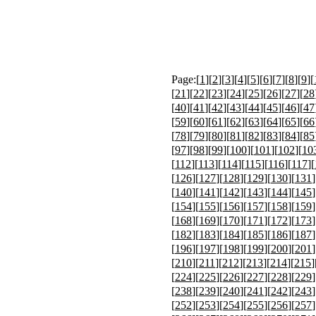
Page:[
1
][
2
][
3
][
4
][
5
][
6
][
7
][
8
][
9
][
[
21
][
22
][
23
][
24
][
25
][
26
][
27
][
28
[
40
][
41
][
42
][
43
][
44
][
45
][
46
][
47
[
59
][
60
][
61
][
62
][
63
][
64
][
65
][
66
[
78
][
79
][
80
][
81
][
82
][
83
][
84
][
85
[
97
][
98
][
99
][
100
][
101
][
102
][
10
[
112
][
113
][
114
][
115
][
116
][
117
][
[
126
][
127
][
128
][
129
][
130
][
131
]
[
140
][
141
][
142
][
143
][
144
][
145
]
[
154
][
155
][
156
][
157
][
158
][
159
]
[
168
][
169
][
170
][
171
][
172
][
173
]
[
182
][
183
][
184
][
185
][
186
][
187
]
[
196
][
197
][
198
][
199
][
200
][
201
]
[
210
][
211
][
212
][
213
][
214
][
215
]
[
224
][
225
][
226
][
227
][
228
][
229
]
[
238
][
239
][
240
][
241
][
242
][
243
]
[
252
][
253
][
254
][
255
][
256
][
257
]