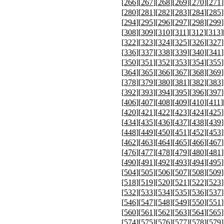
[
266
][
267
][
268
][
269
][
270
][
271
]
[
280
][
281
][
282
][
283
][
284
][
285
]
[
294
][
295
][
296
][
297
][
298
][
299
]
[
308
][
309
][
310
][
311
][
312
][
313
]
[
322
][
323
][
324
][
325
][
326
][
327
]
[
336
][
337
][
338
][
339
][
340
][
341
]
[
350
][
351
][
352
][
353
][
354
][
355
]
[
364
][
365
][
366
][
367
][
368
][
369
]
[
378
][
379
][
380
][
381
][
382
][
383
]
[
392
][
393
][
394
][
395
][
396
][
397
]
[
406
][
407
][
408
][
409
][
410
][
411
]
[
420
][
421
][
422
][
423
][
424
][
425
]
[
434
][
435
][
436
][
437
][
438
][
439
]
[
448
][
449
][
450
][
451
][
452
][
453
]
[
462
][
463
][
464
][
465
][
466
][
467
]
[
476
][
477
][
478
][
479
][
480
][
481
]
[
490
][
491
][
492
][
493
][
494
][
495
]
[
504
][
505
][
506
][
507
][
508
][
509
]
[
518
][
519
][
520
][
521
][
522
][
523
]
[
532
][
533
][
534
][
535
][
536
][
537
]
[
546
][
547
][
548
][
549
][
550
][
551
]
[
560
][
561
][
562
][
563
][
564
][
565
]
[
574
][
575
][
576
][
577
][
578
][
579
]