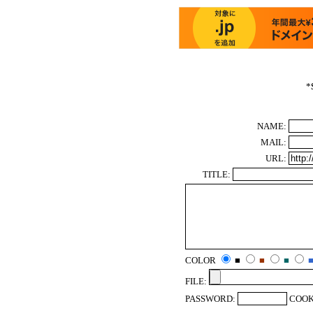
*
NAME:
MAIL:
URL:
TITLE:
COLOR
■
■
■
FILE:
PASSWORD:
COOK