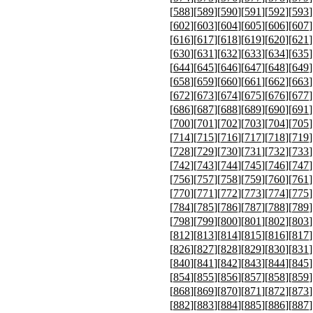
[
588
][
589
][
590
][
591
][
592
][
593
]
[
602
][
603
][
604
][
605
][
606
][
607
]
[
616
][
617
][
618
][
619
][
620
][
621
]
[
630
][
631
][
632
][
633
][
634
][
635
]
[
644
][
645
][
646
][
647
][
648
][
649
]
[
658
][
659
][
660
][
661
][
662
][
663
]
[
672
][
673
][
674
][
675
][
676
][
677
]
[
686
][
687
][
688
][
689
][
690
][
691
]
[
700
][
701
][
702
][
703
][
704
][
705
]
[
714
][
715
][
716
][
717
][
718
][
719
]
[
728
][
729
][
730
][
731
][
732
][
733
]
[
742
][
743
][
744
][
745
][
746
][
747
]
[
756
][
757
][
758
][
759
][
760
][
761
]
[
770
][
771
][
772
][
773
][
774
][
775
]
[
784
][
785
][
786
][
787
][
788
][
789
]
[
798
][
799
][
800
][
801
][
802
][
803
]
[
812
][
813
][
814
][
815
][
816
][
817
]
[
826
][
827
][
828
][
829
][
830
][
831
]
[
840
][
841
][
842
][
843
][
844
][
845
]
[
854
][
855
][
856
][
857
][
858
][
859
]
[
868
][
869
][
870
][
871
][
872
][
873
]
[
882
][
883
][
884
][
885
][
886
][
887
]