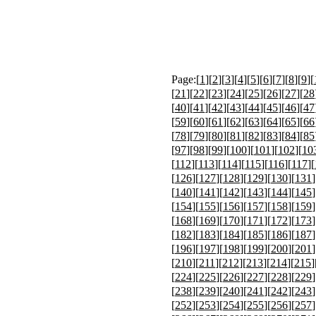
Page:[
1
][
2
][
3
][
4
][
5
][
6
][
7
][
8
][
9
][
[
21
][
22
][
23
][
24
][
25
][
26
][
27
][
28
[
40
][
41
][
42
][
43
][
44
][
45
][
46
][
47
[
59
][
60
][
61
][
62
][
63
][
64
][
65
][
66
[
78
][
79
][
80
][
81
][
82
][
83
][
84
][
85
[
97
][
98
][
99
][
100
][
101
][
102
][
10
[
112
][
113
][
114
][
115
][
116
][
117
][
[
126
][
127
][
128
][
129
][
130
][
131
]
[
140
][
141
][
142
][
143
][
144
][
145
]
[
154
][
155
][
156
][
157
][
158
][
159
]
[
168
][
169
][
170
][
171
][
172
][
173
]
[
182
][
183
][
184
][
185
][
186
][
187
]
[
196
][
197
][
198
][
199
][
200
][
201
]
[
210
][
211
][
212
][
213
][
214
][
215
]
[
224
][
225
][
226
][
227
][
228
][
229
]
[
238
][
239
][
240
][
241
][
242
][
243
]
[
252
][
253
][
254
][
255
][
256
][
257
]