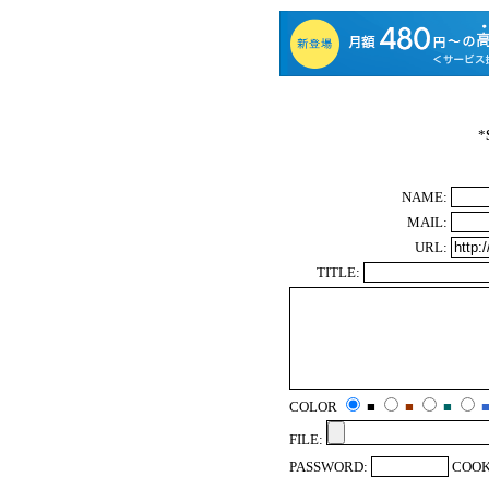
*
NAME:
MAIL:
URL:
TITLE:
COLOR
■
■
■
FILE:
PASSWORD:
COOK