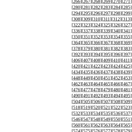
[
266
][
267
][
268
][
269
][
270
][
271
]
[
280
][
281
][
282
][
283
][
284
][
285
]
[
294
][
295
][
296
][
297
][
298
][
299
]
[
308
][
309
][
310
][
311
][
312
][
313
]
[
322
][
323
][
324
][
325
][
326
][
327
]
[
336
][
337
][
338
][
339
][
340
][
341
]
[
350
][
351
][
352
][
353
][
354
][
355
]
[
364
][
365
][
366
][
367
][
368
][
369
]
[
378
][
379
][
380
][
381
][
382
][
383
]
[
392
][
393
][
394
][
395
][
396
][
397
]
[
406
][
407
][
408
][
409
][
410
][
411
]
[
420
][
421
][
422
][
423
][
424
][
425
]
[
434
][
435
][
436
][
437
][
438
][
439
]
[
448
][
449
][
450
][
451
][
452
][
453
]
[
462
][
463
][
464
][
465
][
466
][
467
]
[
476
][
477
][
478
][
479
][
480
][
481
]
[
490
][
491
][
492
][
493
][
494
][
495
]
[
504
][
505
][
506
][
507
][
508
][
509
]
[
518
][
519
][
520
][
521
][
522
][
523
]
[
532
][
533
][
534
][
535
][
536
][
537
]
[
546
][
547
][
548
][
549
][
550
][
551
]
[
560
][
561
][
562
][
563
][
564
][
565
]
[
574
][
575
][
576
][
577
][
578
][
579
]