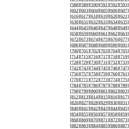
[
588
][
589
][
590
][
591
][
592
][
593
]
[
602
][
603
][
604
][
605
][
606
][
607
]
[
616
][
617
][
618
][
619
][
620
][
621
]
[
630
][
631
][
632
][
633
][
634
][
635
]
[
644
][
645
][
646
][
647
][
648
][
649
]
[
658
][
659
][
660
][
661
][
662
][
663
]
[
672
][
673
][
674
][
675
][
676
][
677
]
[
686
][
687
][
688
][
689
][
690
][
691
]
[
700
][
701
][
702
][
703
][
704
][
705
]
[
714
][
715
][
716
][
717
][
718
][
719
]
[
728
][
729
][
730
][
731
][
732
][
733
]
[
742
][
743
][
744
][
745
][
746
][
747
]
[
756
][
757
][
758
][
759
][
760
][
761
]
[
770
][
771
][
772
][
773
][
774
][
775
]
[
784
][
785
][
786
][
787
][
788
][
789
]
[
798
][
799
][
800
][
801
][
802
][
803
]
[
812
][
813
][
814
][
815
][
816
][
817
]
[
826
][
827
][
828
][
829
][
830
][
831
]
[
840
][
841
][
842
][
843
][
844
][
845
]
[
854
][
855
][
856
][
857
][
858
][
859
]
[
868
][
869
][
870
][
871
][
872
][
873
]
[
882
][
883
][
884
][
885
][
886
][
887
]