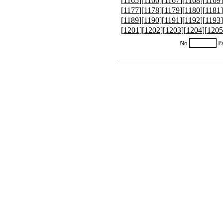
[
1165
][
1166
][
1167
][
1168
][
1169
]
[
1177
][
1178
][
1179
][
1180
][
1181
]
[
1189
][
1190
][
1191
][
1192
][
1193
]
[
1201
][
1202
][
1203
][
1204
][
1205
No
P