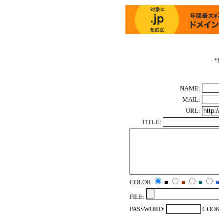
*
NAME:
MAIL:
URL:
TITLE:
COLOR
■
■
■
FILE:
PASSWORD:
COOK