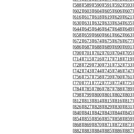
[
588
][
589
][
590
][
591
][
592
][
593
]
[
602
][
603
][
604
][
605
][
606
][
607
]
[
616
][
617
][
618
][
619
][
620
][
621
]
[
630
][
631
][
632
][
633
][
634
][
635
]
[
644
][
645
][
646
][
647
][
648
][
649
]
[
658
][
659
][
660
][
661
][
662
][
663
]
[
672
][
673
][
674
][
675
][
676
][
677
]
[
686
][
687
][
688
][
689
][
690
][
691
]
[
700
][
701
][
702
][
703
][
704
][
705
]
[
714
][
715
][
716
][
717
][
718
][
719
]
[
728
][
729
][
730
][
731
][
732
][
733
]
[
742
][
743
][
744
][
745
][
746
][
747
]
[
756
][
757
][
758
][
759
][
760
][
761
]
[
770
][
771
][
772
][
773
][
774
][
775
]
[
784
][
785
][
786
][
787
][
788
][
789
]
[
798
][
799
][
800
][
801
][
802
][
803
]
[
812
][
813
][
814
][
815
][
816
][
817
]
[
826
][
827
][
828
][
829
][
830
][
831
]
[
840
][
841
][
842
][
843
][
844
][
845
]
[
854
][
855
][
856
][
857
][
858
][
859
]
[
868
][
869
][
870
][
871
][
872
][
873
]
[
882
][
883
][
884
][
885
][
886
][
887
]