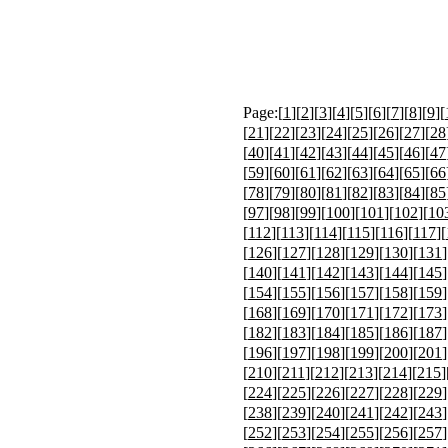
Page:[
1
][
2
][
3
][
4
][
5
][
6
][
7
][
8
][
9
][
[
21
][
22
][
23
][
24
][
25
][
26
][
27
][
28
[
40
][
41
][
42
][
43
][
44
][
45
][
46
][
47
[
59
][
60
][
61
][
62
][
63
][
64
][
65
][
66
[
78
][
79
][
80
][
81
][
82
][
83
][
84
][
85
[
97
][
98
][
99
][
100
][
101
][
102
][
10
[
112
][
113
][
114
][
115
][
116
][
117
][
[
126
][
127
][
128
][
129
][
130
][
131
]
[
140
][
141
][
142
][
143
][
144
][
145
]
[
154
][
155
][
156
][
157
][
158
][
159
]
[
168
][
169
][
170
][
171
][
172
][
173
]
[
182
][
183
][
184
][
185
][
186
][
187
]
[
196
][
197
][
198
][
199
][
200
][
201
]
[
210
][
211
][
212
][
213
][
214
][
215
]
[
224
][
225
][
226
][
227
][
228
][
229
]
[
238
][
239
][
240
][
241
][
242
][
243
]
[
252
][
253
][
254
][
255
][
256
][
257
]