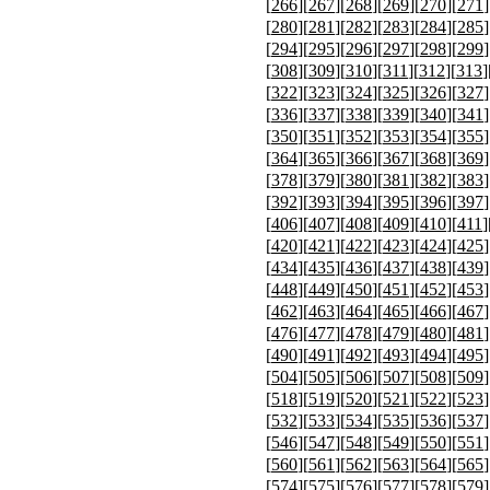
[
266
][
267
][
268
][
269
][
270
][
271
]
[
280
][
281
][
282
][
283
][
284
][
285
]
[
294
][
295
][
296
][
297
][
298
][
299
]
[
308
][
309
][
310
][
311
][
312
][
313
]
[
322
][
323
][
324
][
325
][
326
][
327
]
[
336
][
337
][
338
][
339
][
340
][
341
]
[
350
][
351
][
352
][
353
][
354
][
355
]
[
364
][
365
][
366
][
367
][
368
][
369
]
[
378
][
379
][
380
][
381
][
382
][
383
]
[
392
][
393
][
394
][
395
][
396
][
397
]
[
406
][
407
][
408
][
409
][
410
][
411
]
[
420
][
421
][
422
][
423
][
424
][
425
]
[
434
][
435
][
436
][
437
][
438
][
439
]
[
448
][
449
][
450
][
451
][
452
][
453
]
[
462
][
463
][
464
][
465
][
466
][
467
]
[
476
][
477
][
478
][
479
][
480
][
481
]
[
490
][
491
][
492
][
493
][
494
][
495
]
[
504
][
505
][
506
][
507
][
508
][
509
]
[
518
][
519
][
520
][
521
][
522
][
523
]
[
532
][
533
][
534
][
535
][
536
][
537
]
[
546
][
547
][
548
][
549
][
550
][
551
]
[
560
][
561
][
562
][
563
][
564
][
565
]
[
574
][
575
][
576
][
577
][
578
][
579
]