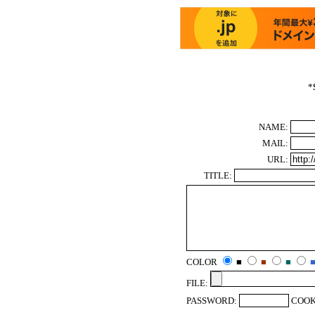
*
NAME:
MAIL:
URL:
TITLE:
COLOR
■
■
■
FILE:
PASSWORD:
COOK