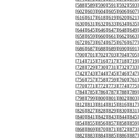
[
588
][
589
][
590
][
591
][
592
][
593
]
[
602
][
603
][
604
][
605
][
606
][
607
]
[
616
][
617
][
618
][
619
][
620
][
621
]
[
630
][
631
][
632
][
633
][
634
][
635
]
[
644
][
645
][
646
][
647
][
648
][
649
]
[
658
][
659
][
660
][
661
][
662
][
663
]
[
672
][
673
][
674
][
675
][
676
][
677
]
[
686
][
687
][
688
][
689
][
690
][
691
]
[
700
][
701
][
702
][
703
][
704
][
705
]
[
714
][
715
][
716
][
717
][
718
][
719
]
[
728
][
729
][
730
][
731
][
732
][
733
]
[
742
][
743
][
744
][
745
][
746
][
747
]
[
756
][
757
][
758
][
759
][
760
][
761
]
[
770
][
771
][
772
][
773
][
774
][
775
]
[
784
][
785
][
786
][
787
][
788
][
789
]
[
798
][
799
][
800
][
801
][
802
][
803
]
[
812
][
813
][
814
][
815
][
816
][
817
]
[
826
][
827
][
828
][
829
][
830
][
831
]
[
840
][
841
][
842
][
843
][
844
][
845
]
[
854
][
855
][
856
][
857
][
858
][
859
]
[
868
][
869
][
870
][
871
][
872
][
873
]
[
882
][
883
][
884
][
885
][
886
][
887
]