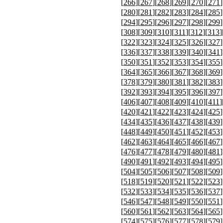
[
266
][
267
][
268
][
269
][
270
][
271
]
[
280
][
281
][
282
][
283
][
284
][
285
]
[
294
][
295
][
296
][
297
][
298
][
299
]
[
308
][
309
][
310
][
311
][
312
][
313
]
[
322
][
323
][
324
][
325
][
326
][
327
]
[
336
][
337
][
338
][
339
][
340
][
341
]
[
350
][
351
][
352
][
353
][
354
][
355
]
[
364
][
365
][
366
][
367
][
368
][
369
]
[
378
][
379
][
380
][
381
][
382
][
383
]
[
392
][
393
][
394
][
395
][
396
][
397
]
[
406
][
407
][
408
][
409
][
410
][
411
]
[
420
][
421
][
422
][
423
][
424
][
425
]
[
434
][
435
][
436
][
437
][
438
][
439
]
[
448
][
449
][
450
][
451
][
452
][
453
]
[
462
][
463
][
464
][
465
][
466
][
467
]
[
476
][
477
][
478
][
479
][
480
][
481
]
[
490
][
491
][
492
][
493
][
494
][
495
]
[
504
][
505
][
506
][
507
][
508
][
509
]
[
518
][
519
][
520
][
521
][
522
][
523
]
[
532
][
533
][
534
][
535
][
536
][
537
]
[
546
][
547
][
548
][
549
][
550
][
551
]
[
560
][
561
][
562
][
563
][
564
][
565
]
[
574
][
575
][
576
][
577
][
578
][
579
]