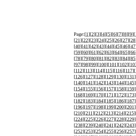
Page:[
1
][
2
][
3
][
4
][
5
][
6
][
7
][
8
][
9
][
[
21
][
22
][
23
][
24
][
25
][
26
][
27
][
28
[
40
][
41
][
42
][
43
][
44
][
45
][
46
][
47
[
59
][
60
][
61
][
62
][
63
][
64
][
65
][
66
[
78
][
79
][
80
][
81
][
82
][
83
][
84
][
85
[
97
][
98
][
99
][
100
][
101
][
102
][
10
[
112
][
113
][
114
][
115
][
116
][
117
][
[
126
][
127
][
128
][
129
][
130
][
131
]
[
140
][
141
][
142
][
143
][
144
][
145
]
[
154
][
155
][
156
][
157
][
158
][
159
]
[
168
][
169
][
170
][
171
][
172
][
173
]
[
182
][
183
][
184
][
185
][
186
][
187
]
[
196
][
197
][
198
][
199
][
200
][
201
]
[
210
][
211
][
212
][
213
][
214
][
215
]
[
224
][
225
][
226
][
227
][
228
][
229
]
[
238
][
239
][
240
][
241
][
242
][
243
]
[
252
][
253
][
254
][
255
][
256
][
257
]