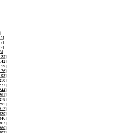
]
45
]
67
]
89
]
8
]
125
]
142
]
159
]
176
]
193
]
210
]
227
]
244
]
261
]
278
]
295
]
312
]
329
]
346
]
363
]
380
]
397
]