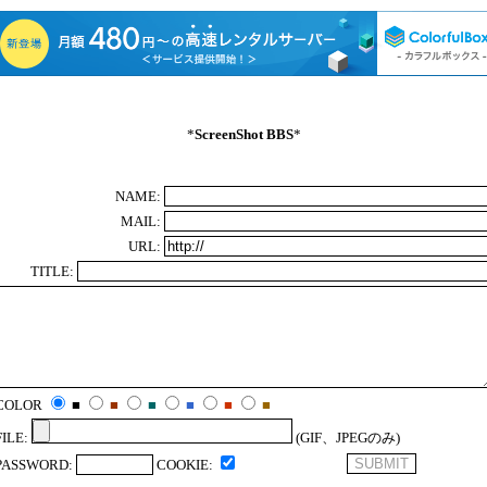
*
ScreenShot BBS
*
NAME:
MAIL:
URL:
TITLE:
COLOR
■
■
■
■
■
■
FILE:
(GIF、JPEGのみ)
PASSWORD:
COOKIE: