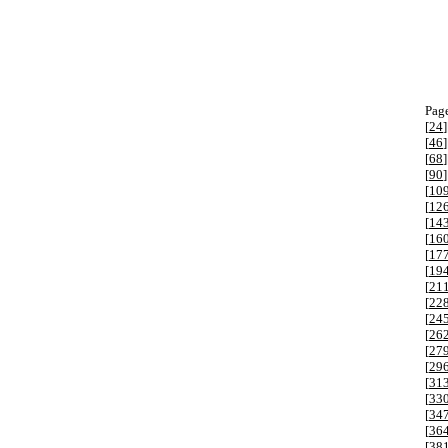
Page
[
24
]
[
46
]
[
68
]
[
90
]
[
10
[
12
[
14
[
16
[
17
[
19
[
21
[
22
[
24
[
26
[
27
[
29
[
31
[
33
[
34
[
36
[
38