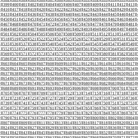
8
][
399
][
400
][
401
][
402
][
403
][
404
][
405
][
406
][
407
][
408
][
409
][
410
][
411
][
412
][
413
][
5
][
416
][
417
][
418
][
419
][
420
][
421
][
422
][
423
][
424
][
425
][
426
][
427
][
428
][
429
][
430
][
2
][
433
][
434
][
435
][
436
][
437
][
438
][
439
][
440
][
441
][
442
][
443
][
444
][
445
][
446
][
447
][
9
][
450
][
451
][
452
][
453
][
454
][
455
][
456
][
457
][
458
][
459
][
460
][
461
][
462
][
463
][
464
][
6
][
467
][
468
][
469
][
470
][
471
][
472
][
473
][
474
][
475
][
476
][
477
][
478
][
479
][
480
][
481
][
3
][
484
][
485
][
486
][
487
][
488
][
489
][
490
][
491
][
492
][
493
][
494
][
495
][
496
][
497
][
498
][
0
][
501
][
502
][
503
][
504
][
505
][
506
][
507
][
508
][
509
][
510
][
511
][
512
][
513
][
514
][
515
][
7
][
518
][
519
][
520
][
521
][
522
][
523
][
524
][
525
][
526
][
527
][
528
][
529
][
530
][
531
][
532
][
4
][
535
][
536
][
537
][
538
][
539
][
540
][
541
][
542
][
543
][
544
][
545
][
546
][
547
][
548
][
549
][
1
][
552
][
553
][
554
][
555
][
556
][
557
][
558
][
559
][
560
][
561
][
562
][
563
][
564
][
565
][
566
][
8
][
569
][
570
][
571
][
572
][
573
][
574
][
575
][
576
][
577
][
578
][
579
][
580
][
581
][
582
][
583
][
5
][
586
][
587
][
588
][
589
][
590
][
591
][
592
][
593
][
594
][
595
][
596
][
597
][
598
][
599
][
600
][
2
][
603
][
604
][
605
][
606
][
607
][
608
][
609
][
610
][
611
][
612
][
613
][
614
][
615
][
616
][
617
][
9
][
620
][
621
][
622
][
623
][
624
][
625
][
626
][
627
][
628
][
629
][
630
][
631
][
632
][
633
][
634
][
6
][
637
][
638
][
639
][
640
][
641
][
642
][
643
][
644
][
645
][
646
][
647
][
648
][
649
][
650
][
651
][
3
][
654
][
655
][
656
][
657
][
658
][
659
][
660
][
661
][
662
][
663
][
664
][
665
][
666
][
667
][
668
][
0
][
671
][
672
][
673
][
674
][
675
][
676
][
677
][
678
][
679
][
680
][
681
][
682
][
683
][
684
][
685
][
7
][
688
][
689
][
690
][
691
][
692
][
693
][
694
][
695
][
696
][
697
][
698
][
699
][
700
][
701
][
702
][
4
][
705
][
706
][
707
][
708
][
709
][
710
][
711
][
712
][
713
][
714
][
715
][
716
][
717
][
718
][
719
][
1
][
722
][
723
][
724
][
725
][
726
][
727
][
728
][
729
][
730
][
731
][
732
][
733
][
734
][
735
][
736
][
8
][
739
][
740
][
741
][
742
][
743
][
744
][
745
][
746
][
747
][
748
][
749
][
750
][
751
][
752
][
753
][
5
][
756
][
757
][
758
][
759
][
760
][
761
][
762
][
763
][
764
][
765
][
766
][
767
][
768
][
769
][
770
][
2
][
773
][
774
][
775
][
776
][
777
][
778
][
779
][
780
][
781
][
782
][
783
][
784
][
785
][
786
][
787
][
9
][
790
][
791
][
792
][
793
][
794
][
795
][
796
][
797
][
798
][
799
][
800
][
801
][
802
][
803
][
804
][
6
][
807
][
808
][
809
][
810
][
811
][
812
][
813
][
814
][
815
][
816
][
817
][
818
][
819
][
820
][
821
][
3
][
824
][
825
][
826
][
827
][
828
][
829
][
830
][
831
][
832
][
833
][
834
][
835
][
836
][
837
][
838
][
0
][
841
][
842
][
843
][
844
][
845
][
846
][
847
][
848
][
849
][
850
][
851
][
852
][
853
][
854
][
855
][
7
][
858
][
859
][
860
][
861
][
862
][
863
][
864
][
865
][
866
][
867
][
868
][
869
][
870
][
871
][
872
][