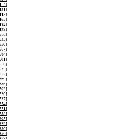
414
]
431
]
448
]
465
]
482
]
499
]
516
]
533
]
550
]
567
]
584
]
601
]
618
]
635
]
652
]
669
]
686
]
703
]
720
]
737
]
754
]
771
]
788
]
805
]
822
]
839
]
856
]
873
]