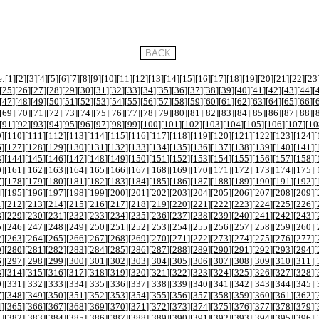
:[
1
][
2
][
3
][
4
][
5
][
6
][
7
][
8
][
9
][
10
][
11
][
12
][
13
][
14
][
15
][
16
][
17
][
18
][
19
][
20
][
21
][
22
][
23
[
25
][
26
][
27
][
28
][
29
][
30
][
31
][
32
][
33
][
34
][
35
][
36
][
37
][
38
][
39
][
40
][
41
][
42
][
43
][
44
][
[
47
][
48
][
49
][
50
][
51
][
52
][
53
][
54
][
55
][
56
][
57
][
58
][
59
][
60
][
61
][
62
][
63
][
64
][
65
][
66
][
[
69
][
70
][
71
][
72
][
73
][
74
][
75
][
76
][
77
][
78
][
79
][
80
][
81
][
82
][
83
][
84
][
85
][
86
][
87
][
88
][
[
91
][
92
][
93
][
94
][
95
][
96
][
97
][
98
][
99
][
100
][
101
][
102
][
103
][
104
][
105
][
106
][
107
][
10
9
][
110
][
111
][
112
][
113
][
114
][
115
][
116
][
117
][
118
][
119
][
120
][
121
][
122
][
123
][
124
][
6
][
127
][
128
][
129
][
130
][
131
][
132
][
133
][
134
][
135
][
136
][
137
][
138
][
139
][
140
][
141
][
3
][
144
][
145
][
146
][
147
][
148
][
149
][
150
][
151
][
152
][
153
][
154
][
155
][
156
][
157
][
158
][
0
][
161
][
162
][
163
][
164
][
165
][
166
][
167
][
168
][
169
][
170
][
171
][
172
][
173
][
174
][
175
][
7
][
178
][
179
][
180
][
181
][
182
][
183
][
184
][
185
][
186
][
187
][
188
][
189
][
190
][
191
][
192
][
4
][
195
][
196
][
197
][
198
][
199
][
200
][
201
][
202
][
203
][
204
][
205
][
206
][
207
][
208
][
209
][
1
][
212
][
213
][
214
][
215
][
216
][
217
][
218
][
219
][
220
][
221
][
222
][
223
][
224
][
225
][
226
][
8
][
229
][
230
][
231
][
232
][
233
][
234
][
235
][
236
][
237
][
238
][
239
][
240
][
241
][
242
][
243
][
5
][
246
][
247
][
248
][
249
][
250
][
251
][
252
][
253
][
254
][
255
][
256
][
257
][
258
][
259
][
260
][
2
][
263
][
264
][
265
][
266
][
267
][
268
][
269
][
270
][
271
][
272
][
273
][
274
][
275
][
276
][
277
][
9
][
280
][
281
][
282
][
283
][
284
][
285
][
286
][
287
][
288
][
289
][
290
][
291
][
292
][
293
][
294
][
6
][
297
][
298
][
299
][
300
][
301
][
302
][
303
][
304
][
305
][
306
][
307
][
308
][
309
][
310
][
311
][
3
][
314
][
315
][
316
][
317
][
318
][
319
][
320
][
321
][
322
][
323
][
324
][
325
][
326
][
327
][
328
][
0
][
331
][
332
][
333
][
334
][
335
][
336
][
337
][
338
][
339
][
340
][
341
][
342
][
343
][
344
][
345
][
7
][
348
][
349
][
350
][
351
][
352
][
353
][
354
][
355
][
356
][
357
][
358
][
359
][
360
][
361
][
362
][
4
][
365
][
366
][
367
][
368
][
369
][
370
][
371
][
372
][
373
][
374
][
375
][
376
][
377
][
378
][
379
][
1
][
382
][
383
][
384
][
385
][
386
][
387
][
388
][
389
][
390
][
391
][
392
][
393
][
394
][
395
][
396
][