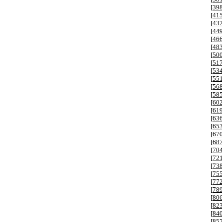
[
39
[
41
[
43
[
44
[
46
[
48
[
50
[
51
[
53
[
55
[
56
[
58
[
60
[
61
[
63
[
65
[
67
[
68
[
70
[
72
[
73
[
75
[
77
[
78
[
80
[
82
[
84
[
85