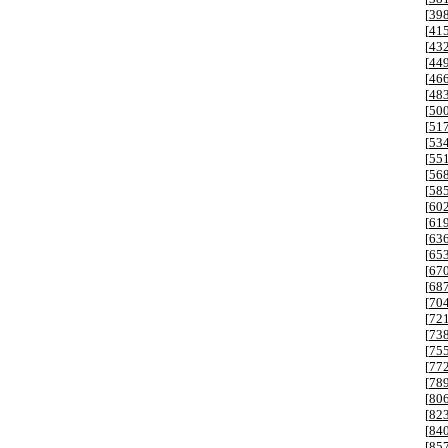
[
39
[
41
[
43
[
44
[
46
[
48
[
50
[
51
[
53
[
55
[
56
[
58
[
60
[
61
[
63
[
65
[
67
[
68
[
70
[
72
[
73
[
75
[
77
[
78
[
80
[
82
[
84
[
85