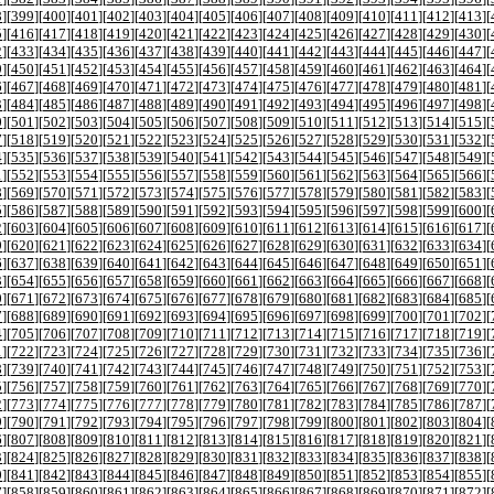
8
][
399
][
400
][
401
][
402
][
403
][
404
][
405
][
406
][
407
][
408
][
409
][
410
][
411
][
412
][
413
][
5
][
416
][
417
][
418
][
419
][
420
][
421
][
422
][
423
][
424
][
425
][
426
][
427
][
428
][
429
][
430
][
2
][
433
][
434
][
435
][
436
][
437
][
438
][
439
][
440
][
441
][
442
][
443
][
444
][
445
][
446
][
447
][
9
][
450
][
451
][
452
][
453
][
454
][
455
][
456
][
457
][
458
][
459
][
460
][
461
][
462
][
463
][
464
][
6
][
467
][
468
][
469
][
470
][
471
][
472
][
473
][
474
][
475
][
476
][
477
][
478
][
479
][
480
][
481
][
3
][
484
][
485
][
486
][
487
][
488
][
489
][
490
][
491
][
492
][
493
][
494
][
495
][
496
][
497
][
498
][
0
][
501
][
502
][
503
][
504
][
505
][
506
][
507
][
508
][
509
][
510
][
511
][
512
][
513
][
514
][
515
][
7
][
518
][
519
][
520
][
521
][
522
][
523
][
524
][
525
][
526
][
527
][
528
][
529
][
530
][
531
][
532
][
4
][
535
][
536
][
537
][
538
][
539
][
540
][
541
][
542
][
543
][
544
][
545
][
546
][
547
][
548
][
549
][
1
][
552
][
553
][
554
][
555
][
556
][
557
][
558
][
559
][
560
][
561
][
562
][
563
][
564
][
565
][
566
][
8
][
569
][
570
][
571
][
572
][
573
][
574
][
575
][
576
][
577
][
578
][
579
][
580
][
581
][
582
][
583
][
5
][
586
][
587
][
588
][
589
][
590
][
591
][
592
][
593
][
594
][
595
][
596
][
597
][
598
][
599
][
600
][
2
][
603
][
604
][
605
][
606
][
607
][
608
][
609
][
610
][
611
][
612
][
613
][
614
][
615
][
616
][
617
][
9
][
620
][
621
][
622
][
623
][
624
][
625
][
626
][
627
][
628
][
629
][
630
][
631
][
632
][
633
][
634
][
6
][
637
][
638
][
639
][
640
][
641
][
642
][
643
][
644
][
645
][
646
][
647
][
648
][
649
][
650
][
651
][
3
][
654
][
655
][
656
][
657
][
658
][
659
][
660
][
661
][
662
][
663
][
664
][
665
][
666
][
667
][
668
][
0
][
671
][
672
][
673
][
674
][
675
][
676
][
677
][
678
][
679
][
680
][
681
][
682
][
683
][
684
][
685
][
7
][
688
][
689
][
690
][
691
][
692
][
693
][
694
][
695
][
696
][
697
][
698
][
699
][
700
][
701
][
702
][
4
][
705
][
706
][
707
][
708
][
709
][
710
][
711
][
712
][
713
][
714
][
715
][
716
][
717
][
718
][
719
][
1
][
722
][
723
][
724
][
725
][
726
][
727
][
728
][
729
][
730
][
731
][
732
][
733
][
734
][
735
][
736
][
8
][
739
][
740
][
741
][
742
][
743
][
744
][
745
][
746
][
747
][
748
][
749
][
750
][
751
][
752
][
753
][
5
][
756
][
757
][
758
][
759
][
760
][
761
][
762
][
763
][
764
][
765
][
766
][
767
][
768
][
769
][
770
][
2
][
773
][
774
][
775
][
776
][
777
][
778
][
779
][
780
][
781
][
782
][
783
][
784
][
785
][
786
][
787
][
9
][
790
][
791
][
792
][
793
][
794
][
795
][
796
][
797
][
798
][
799
][
800
][
801
][
802
][
803
][
804
][
6
][
807
][
808
][
809
][
810
][
811
][
812
][
813
][
814
][
815
][
816
][
817
][
818
][
819
][
820
][
821
][
3
][
824
][
825
][
826
][
827
][
828
][
829
][
830
][
831
][
832
][
833
][
834
][
835
][
836
][
837
][
838
][
0
][
841
][
842
][
843
][
844
][
845
][
846
][
847
][
848
][
849
][
850
][
851
][
852
][
853
][
854
][
855
][
7
][
858
][
859
][
860
][
861
][
862
][
863
][
864
][
865
][
866
][
867
][
868
][
869
][
870
][
871
][
872
][