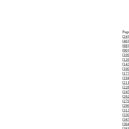
Page
[
24
]
[
46
]
[
68
]
[
90
]
[
10
[
12
[
14
[
16
[
17
[
19
[
21
[
22
[
24
[
26
[
27
[
29
[
31
[
33
[
34
[
36
[
38