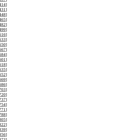
414
]
431
]
448
]
465
]
482
]
499
]
516
]
533
]
550
]
567
]
584
]
601
]
618
]
635
]
652
]
669
]
686
]
703
]
720
]
737
]
754
]
771
]
788
]
805
]
822
]
839
]
856
]
873
]