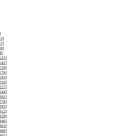
]
45
]
67
]
89
]
8
]
125
]
142
]
159
]
176
]
193
]
210
]
227
]
244
]
261
]
278
]
295
]
312
]
329
]
346
]
363
]
380
]
397
]