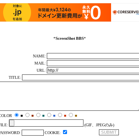
*
ScreenShot BBS
*
NAME:
MAIL:
URL:
TITLE:
COLOR
■
■
■
■
■
■
FILE:
(GIF、JPEGのみ)
PASSWORD:
COOKIE: