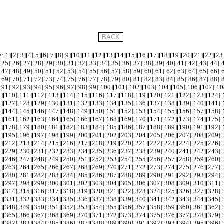
:[
1
][
2
][
3
][
4
][
5
][
6
][
7
][
8
][
9
][
10
][
11
][
12
][
13
][
14
][
15
][
16
][
17
][
18
][
19
][
20
][
21
][
22
][
23
[
25
][
26
][
27
][
28
][
29
][
30
][
31
][
32
][
33
][
34
][
35
][
36
][
37
][
38
][
39
][
40
][
41
][
42
][
43
][
44
][
[
47
][
48
][
49
][
50
][
51
][
52
][
53
][
54
][
55
][
56
][
57
][
58
][
59
][
60
][
61
][
62
][
63
][
64
][
65
][
66
][
[
69
][
70
][
71
][
72
][
73
][
74
][
75
][
76
][
77
][
78
][
79
][
80
][
81
][
82
][
83
][
84
][
85
][
86
][
87
][
88
][
[
91
][
92
][
93
][
94
][
95
][
96
][
97
][
98
][
99
][
100
][
101
][
102
][
103
][
104
][
105
][
106
][
107
][
10
9
][
110
][
111
][
112
][
113
][
114
][
115
][
116
][
117
][
118
][
119
][
120
][
121
][
122
][
123
][
124
][
6
][
127
][
128
][
129
][
130
][
131
][
132
][
133
][
134
][
135
][
136
][
137
][
138
][
139
][
140
][
141
][
3
][
144
][
145
][
146
][
147
][
148
][
149
][
150
][
151
][
152
][
153
][
154
][
155
][
156
][
157
][
158
][
0
][
161
][
162
][
163
][
164
][
165
][
166
][
167
][
168
][
169
][
170
][
171
][
172
][
173
][
174
][
175
][
7
][
178
][
179
][
180
][
181
][
182
][
183
][
184
][
185
][
186
][
187
][
188
][
189
][
190
][
191
][
192
][
4
][
195
][
196
][
197
][
198
][
199
][
200
][
201
][
202
][
203
][
204
][
205
][
206
][
207
][
208
][
209
][
1
][
212
][
213
][
214
][
215
][
216
][
217
][
218
][
219
][
220
][
221
][
222
][
223
][
224
][
225
][
226
][
8
][
229
][
230
][
231
][
232
][
233
][
234
][
235
][
236
][
237
][
238
][
239
][
240
][
241
][
242
][
243
][
5
][
246
][
247
][
248
][
249
][
250
][
251
][
252
][
253
][
254
][
255
][
256
][
257
][
258
][
259
][
260
][
2
][
263
][
264
][
265
][
266
][
267
][
268
][
269
][
270
][
271
][
272
][
273
][
274
][
275
][
276
][
277
][
9
][
280
][
281
][
282
][
283
][
284
][
285
][
286
][
287
][
288
][
289
][
290
][
291
][
292
][
293
][
294
][
6
][
297
][
298
][
299
][
300
][
301
][
302
][
303
][
304
][
305
][
306
][
307
][
308
][
309
][
310
][
311
][
3
][
314
][
315
][
316
][
317
][
318
][
319
][
320
][
321
][
322
][
323
][
324
][
325
][
326
][
327
][
328
][
0
][
331
][
332
][
333
][
334
][
335
][
336
][
337
][
338
][
339
][
340
][
341
][
342
][
343
][
344
][
345
][
7
][
348
][
349
][
350
][
351
][
352
][
353
][
354
][
355
][
356
][
357
][
358
][
359
][
360
][
361
][
362
][
4
][
365
][
366
][
367
][
368
][
369
][
370
][
371
][
372
][
373
][
374
][
375
][
376
][
377
][
378
][
379
][
1
][
382
][
383
][
384
][
385
][
386
][
387
][
388
][
389
][
390
][
391
][
392
][
393
][
394
][
395
][
396
][