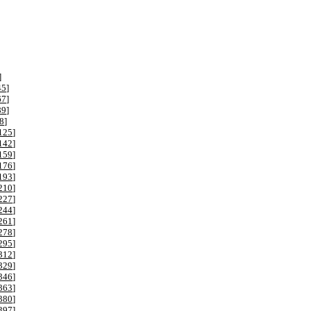
]
45
]
67
]
89
]
8
]
125
]
142
]
159
]
176
]
193
]
210
]
227
]
244
]
261
]
278
]
295
]
312
]
329
]
346
]
363
]
380
]
397
]