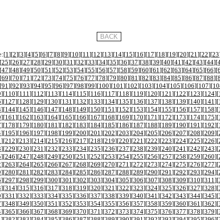
:[
1
][
2
][
3
][
4
][
5
][
6
][
7
][
8
][
9
][
10
][
11
][
12
][
13
][
14
][
15
][
16
][
17
][
18
][
19
][
20
][
21
][
22
][
23
[
25
][
26
][
27
][
28
][
29
][
30
][
31
][
32
][
33
][
34
][
35
][
36
][
37
][
38
][
39
][
40
][
41
][
42
][
43
][
44
][
[
47
][
48
][
49
][
50
][
51
][
52
][
53
][
54
][
55
][
56
][
57
][
58
][
59
][
60
][
61
][
62
][
63
][
64
][
65
][
66
][
[
69
][
70
][
71
][
72
][
73
][
74
][
75
][
76
][
77
][
78
][
79
][
80
][
81
][
82
][
83
][
84
][
85
][
86
][
87
][
88
][
[
91
][
92
][
93
][
94
][
95
][
96
][
97
][
98
][
99
][
100
][
101
][
102
][
103
][
104
][
105
][
106
][
107
][
10
9
][
110
][
111
][
112
][
113
][
114
][
115
][
116
][
117
][
118
][
119
][
120
][
121
][
122
][
123
][
124
][
6
][
127
][
128
][
129
][
130
][
131
][
132
][
133
][
134
][
135
][
136
][
137
][
138
][
139
][
140
][
141
][
3
][
144
][
145
][
146
][
147
][
148
][
149
][
150
][
151
][
152
][
153
][
154
][
155
][
156
][
157
][
158
][
0
][
161
][
162
][
163
][
164
][
165
][
166
][
167
][
168
][
169
][
170
][
171
][
172
][
173
][
174
][
175
][
7
][
178
][
179
][
180
][
181
][
182
][
183
][
184
][
185
][
186
][
187
][
188
][
189
][
190
][
191
][
192
][
4
][
195
][
196
][
197
][
198
][
199
][
200
][
201
][
202
][
203
][
204
][
205
][
206
][
207
][
208
][
209
][
1
][
212
][
213
][
214
][
215
][
216
][
217
][
218
][
219
][
220
][
221
][
222
][
223
][
224
][
225
][
226
][
8
][
229
][
230
][
231
][
232
][
233
][
234
][
235
][
236
][
237
][
238
][
239
][
240
][
241
][
242
][
243
][
5
][
246
][
247
][
248
][
249
][
250
][
251
][
252
][
253
][
254
][
255
][
256
][
257
][
258
][
259
][
260
][
2
][
263
][
264
][
265
][
266
][
267
][
268
][
269
][
270
][
271
][
272
][
273
][
274
][
275
][
276
][
277
][
9
][
280
][
281
][
282
][
283
][
284
][
285
][
286
][
287
][
288
][
289
][
290
][
291
][
292
][
293
][
294
][
6
][
297
][
298
][
299
][
300
][
301
][
302
][
303
][
304
][
305
][
306
][
307
][
308
][
309
][
310
][
311
][
3
][
314
][
315
][
316
][
317
][
318
][
319
][
320
][
321
][
322
][
323
][
324
][
325
][
326
][
327
][
328
][
0
][
331
][
332
][
333
][
334
][
335
][
336
][
337
][
338
][
339
][
340
][
341
][
342
][
343
][
344
][
345
][
7
][
348
][
349
][
350
][
351
][
352
][
353
][
354
][
355
][
356
][
357
][
358
][
359
][
360
][
361
][
362
][
4
][
365
][
366
][
367
][
368
][
369
][
370
][
371
][
372
][
373
][
374
][
375
][
376
][
377
][
378
][
379
][
1
][
382
][
383
][
384
][
385
][
386
][
387
][
388
][
389
][
390
][
391
][
392
][
393
][
394
][
395
][
396
][