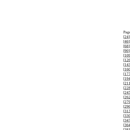
Page
[
24
]
[
46
]
[
68
]
[
90
]
[
10
[
12
[
14
[
16
[
17
[
19
[
21
[
22
[
24
[
26
[
27
[
29
[
31
[
33
[
34
[
36
[
38