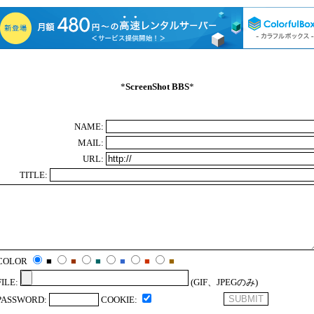
*
ScreenShot BBS
*
NAME:
MAIL:
URL:
TITLE:
COLOR
■
■
■
■
■
■
FILE:
(GIF、JPEGのみ)
PASSWORD:
COOKIE: