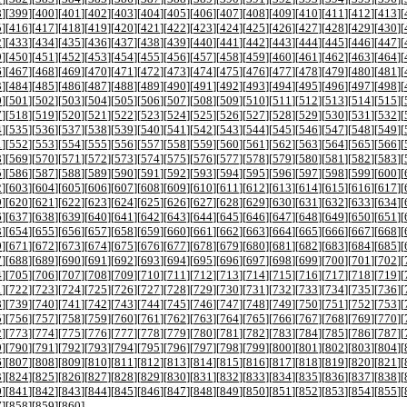
8
][
399
][
400
][
401
][
402
][
403
][
404
][
405
][
406
][
407
][
408
][
409
][
410
][
411
][
412
][
413
][
5
][
416
][
417
][
418
][
419
][
420
][
421
][
422
][
423
][
424
][
425
][
426
][
427
][
428
][
429
][
430
][
2
][
433
][
434
][
435
][
436
][
437
][
438
][
439
][
440
][
441
][
442
][
443
][
444
][
445
][
446
][
447
][
9
][
450
][
451
][
452
][
453
][
454
][
455
][
456
][
457
][
458
][
459
][
460
][
461
][
462
][
463
][
464
][
6
][
467
][
468
][
469
][
470
][
471
][
472
][
473
][
474
][
475
][
476
][
477
][
478
][
479
][
480
][
481
][
3
][
484
][
485
][
486
][
487
][
488
][
489
][
490
][
491
][
492
][
493
][
494
][
495
][
496
][
497
][
498
][
0
][
501
][
502
][
503
][
504
][
505
][
506
][
507
][
508
][
509
][
510
][
511
][
512
][
513
][
514
][
515
][
7
][
518
][
519
][
520
][
521
][
522
][
523
][
524
][
525
][
526
][
527
][
528
][
529
][
530
][
531
][
532
][
4
][
535
][
536
][
537
][
538
][
539
][
540
][
541
][
542
][
543
][
544
][
545
][
546
][
547
][
548
][
549
][
1
][
552
][
553
][
554
][
555
][
556
][
557
][
558
][
559
][
560
][
561
][
562
][
563
][
564
][
565
][
566
][
8
][
569
][
570
][
571
][
572
][
573
][
574
][
575
][
576
][
577
][
578
][
579
][
580
][
581
][
582
][
583
][
5
][
586
][
587
][
588
][
589
][
590
][
591
][
592
][
593
][
594
][
595
][
596
][
597
][
598
][
599
][
600
][
2
][
603
][
604
][
605
][
606
][
607
][
608
][
609
][
610
][
611
][
612
][
613
][
614
][
615
][
616
][
617
][
9
][
620
][
621
][
622
][
623
][
624
][
625
][
626
][
627
][
628
][
629
][
630
][
631
][
632
][
633
][
634
][
6
][
637
][
638
][
639
][
640
][
641
][
642
][
643
][
644
][
645
][
646
][
647
][
648
][
649
][
650
][
651
][
3
][
654
][
655
][
656
][
657
][
658
][
659
][
660
][
661
][
662
][
663
][
664
][
665
][
666
][
667
][
668
][
0
][
671
][
672
][
673
][
674
][
675
][
676
][
677
][
678
][
679
][
680
][
681
][
682
][
683
][
684
][
685
][
7
][
688
][
689
][
690
][
691
][
692
][
693
][
694
][
695
][
696
][
697
][
698
][
699
][
700
][
701
][
702
][
4
][
705
][
706
][
707
][
708
][
709
][
710
][
711
][
712
][
713
][
714
][
715
][
716
][
717
][
718
][
719
][
1
][
722
][
723
][
724
][
725
][
726
][
727
][
728
][
729
][
730
][
731
][
732
][
733
][
734
][
735
][
736
][
8
][
739
][
740
][
741
][
742
][
743
][
744
][
745
][
746
][
747
][
748
][
749
][
750
][
751
][
752
][
753
][
5
][
756
][
757
][
758
][
759
][
760
][
761
][
762
][
763
][
764
][
765
][
766
][
767
][
768
][
769
][
770
][
2
][
773
][
774
][
775
][
776
][
777
][
778
][
779
][
780
][
781
][
782
][
783
][
784
][
785
][
786
][
787
][
9
][
790
][
791
][
792
][
793
][
794
][
795
][
796
][
797
][
798
][
799
][
800
][
801
][
802
][
803
][
804
][
6
][
807
][
808
][
809
][
810
][
811
][
812
][
813
][
814
][
815
][
816
][
817
][
818
][
819
][
820
][
821
][
3
][
824
][
825
][
826
][
827
][
828
][
829
][
830
][
831
][
832
][
833
][
834
][
835
][
836
][
837
][
838
][
0
][
841
][
842
][
843
][
844
][
845
][
846
][
847
][
848
][
849
][
850
][
851
][
852
][
853
][
854
][
855
][
7
][
858
][
859
][
860
]