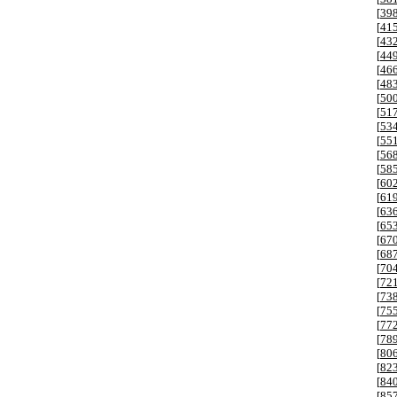
[
39
[
41
[
43
[
44
[
46
[
48
[
50
[
51
[
53
[
55
[
56
[
58
[
60
[
61
[
63
[
65
[
67
[
68
[
70
[
72
[
73
[
75
[
77
[
78
[
80
[
82
[
84
[
85